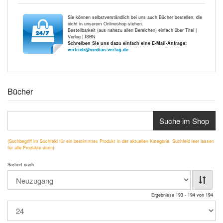
Sie können selbstverständlich bei uns auch Bücher bestellen, die
nicht in unserem Onlineshop stehen.
Bestellbarkeit (aus nahezu allen Bereichen) einfach über Titel |
Verlag | ISBN
Schreiben Sie uns dazu einfach eine E-Mail-Anfrage:
vertrieb@median-verlag.de
Bücher
Suche im Shop
(Suchbegriff im Suchfeld für ein bestimmtes Produkt in der aktuellen Kategorie, Suchfeld leer lassen
für alle Produkte darin)
Sortiert nach
Ergebnisse 193 - 194 von 194