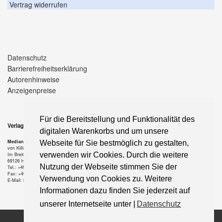
Vertrag widerrufen
Datenschutz
Barrierefreiheitserklärung
Autorenhinweise
Anzeigenpreise
Für die Bereitstellung und Funktionalität des
Verlag
digitalen Warenkorbs und um unsere
Median-Verlag
Webseite für Sie bestmöglich zu gestalten,
von Killisch-Horn GmbH
verwenden wir Cookies. Durch die weitere
Im Breitspiel 11 a
69126 Heidelberg
Nutzung der Webseite stimmen Sie der
Tel.: +49-6221-90 509-0
Fax: +49-6221-90 509-20
Verwendung von Cookies zu. Weitere
E-Mail: info@median-verlag.de
Informationen dazu finden Sie jederzeit auf
unserer Internetseite unter |
Datenschutz