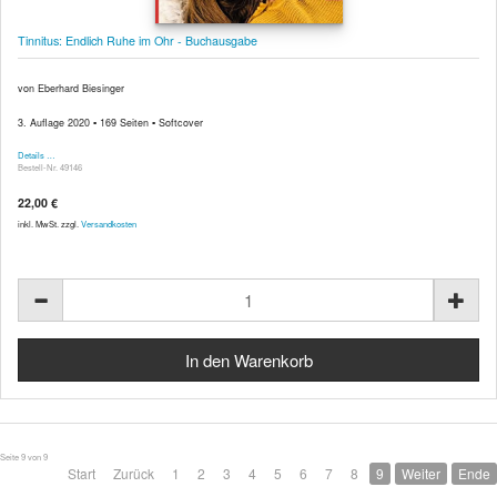
Tinnitus: Endlich Ruhe im Ohr - Buchausgabe
von Eberhard Biesinger
3. Auflage 2020 ▪ 169 Seiten ▪ Softcover
Details …
Bestell-Nr. 49146
22,00 €
inkl. MwSt. zzgl.
Versandkosten
Seite 9 von 9
Start
Zurück
1
2
3
4
5
6
7
8
9
Weiter
Ende