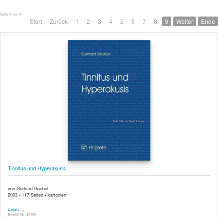
Seite 9 von 9
Start
Zurück
1
2
3
4
5
6
7
8
9
Weiter
Ende
Tinnitus und Hyperakusis
von Gerhard Goebel
2003 ▪ 117 Seiten ▪ kartoniert
Details …
Bestell-Nr. 49168