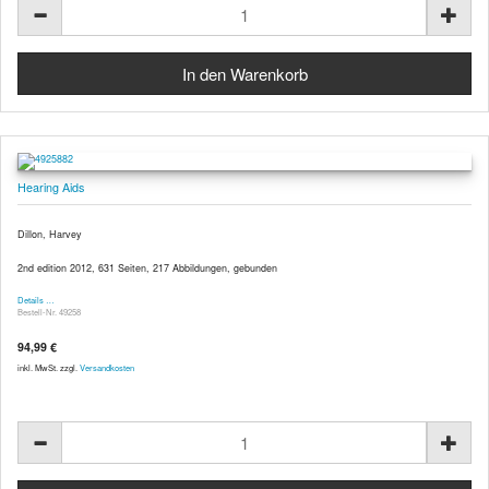
Hearing Aids
Dillon, Harvey
2nd edition 2012, 631 Seiten, 217 Abbildungen, gebunden
Details …
Bestell-Nr. 49258
94,99 €
inkl. MwSt. zzgl.
Versandkosten