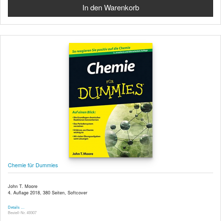
Chemie für Dummies
John T. Moore
4. Auflage 2018, 380 Seiten, Softcover
Details …
Bestell-Nr. 49307