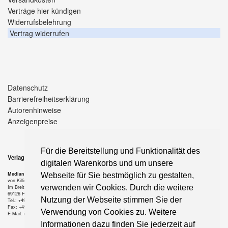
Verträge hier kündigen
Widerrufsbelehrung
Vertrag widerrufen
Datenschutz
Barrierefreiheitserklärung
Autorenhinweise
Anzeigenpreise
Für die Bereitstellung und Funktionalität des
Verlag
digitalen Warenkorbs und um unsere
Median-Verlag
Webseite für Sie bestmöglich zu gestalten,
von Killisch-Horn GmbH
verwenden wir Cookies. Durch die weitere
Im Breitspiel 11 a
69126 Heidelberg
Nutzung der Webseite stimmen Sie der
Tel.: +49-6221-90 509-0
Fax: +49-6221-90 509-20
Verwendung von Cookies zu. Weitere
E-Mail: info@median-verlag.de
Informationen dazu finden Sie jederzeit auf