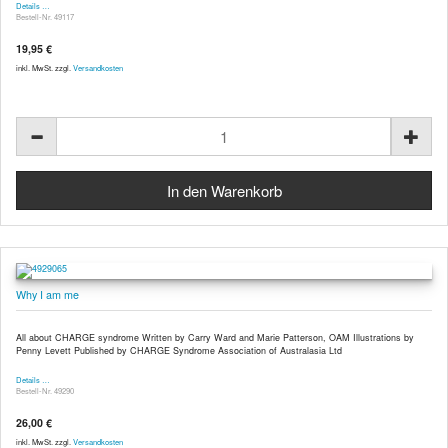
Details …
Bestell-Nr. 49117
19,95 €
inkl. MwSt. zzgl.
Versandkosten
Why I am me
All about CHARGE syndrome Written by Carry Ward and Marie Patterson, OAM Illustrations by
Penny Levett Published by CHARGE Syndrome Association of Australasia Ltd
Details …
Bestell-Nr. 49290
26,00 €
inkl. MwSt. zzgl.
Versandkosten