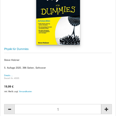
Physik für Dummies
Steve Holzner
5. Auflage 2020, 396 Seiten, Softcover
Details …
Bestell-Nr. 49305
19,99 €
inkl. MwSt. zzgl.
Versandkosten