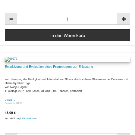
Entwicklung und Evaluation eines Fragebogens zur Erfassung
zur Erfassung der Häufigkeit und Intensität von Stress durch externe Stressoren bei Personen mit
Usher-Syndrom Typ II
von Nadja Högner
1. Auflage 2014, 560 Seiten, 31 Abb., 103 Tabellen, kartoniert
Details …
Bestell-Nr. 59279
48,00 €
inkl. MwSt. zzgl.
Versandkosten