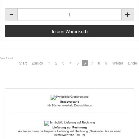
Seite 6 von 9
Start
Zurück
1
2
3
4
5
6
7
8
9
Weiter
Ende
Gratisversand
für Bücher innerhalb Deutschlands
Lieferung auf Rechnung
Wir bieten Ihnen die bequeme Lieferung auf Rechnung (Neukunden bis zu einem
Bestellwert von 150,- €)