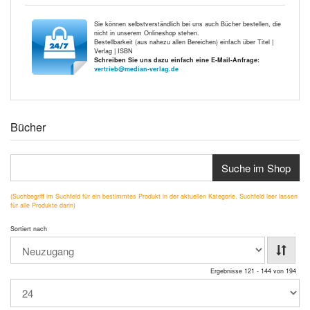
Sie können selbstverständlich bei uns auch Bücher bestellen, die
nicht in unserem Onlineshop stehen.
Bestellbarkeit (aus nahezu allen Bereichen) einfach über Titel |
Verlag | ISBN
Schreiben Sie uns dazu einfach eine E-Mail-Anfrage:
vertrieb@median-verlag.de
Bücher
Suche im Shop
(Suchbegriff im Suchfeld für ein bestimmtes Produkt in der aktuellen Kategorie, Suchfeld leer lassen
für alle Produkte darin)
Sortiert nach
Ergebnisse 121 - 144 von 194