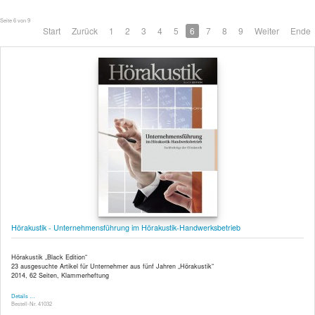
Seite 6 von 9
Start
Zurück
1
2
3
4
5
6
7
8
9
Weiter
Ende
Hörakustik - Unternehmensführung im Hörakustik-Handwerksbetrieb
Hörakustik „Black Edition“
23 ausgesuchte Artikel für Unternehmer aus fünf Jahren „Hörakustik“
2014, 62 Seiten, Klammerheftung
Details …
Bestell-Nr. 41032