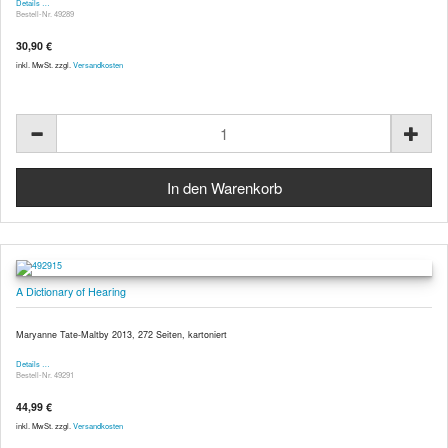
Details …
Bestell-Nr. 49289
30,90 €
inkl. MwSt. zzgl.
Versandkosten
A Dictionary of Hearing
Maryanne Tate-Maltby 2013, 272 Seiten, kartoniert
Details …
Bestell-Nr. 49291
44,99 €
inkl. MwSt. zzgl.
Versandkosten