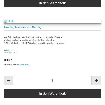
Autorität, Autonomie und Bindung
Die Ankerfunktion bei elterlicher und professioneller Präsenz
Michael Grabbe, Jörn Borke, Cornelia Tsirigotis (Hg.)
2013, 375 Seiten mit 14 Abbildungen und 5 Tabellen, kartoniert
Details …
Bestell-Nr. 49292
30,00 €
inkl. MwSt. zzgl.
Versandkosten