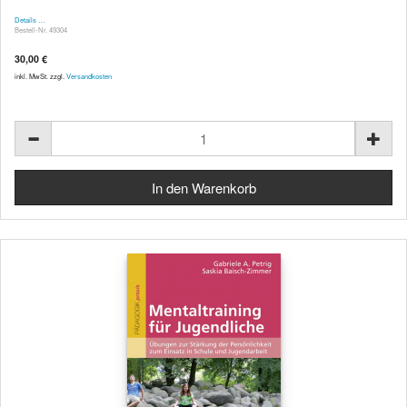
Details …
Bestell-Nr. 49304
30,00 €
inkl. MwSt. zzgl.
Versandkosten