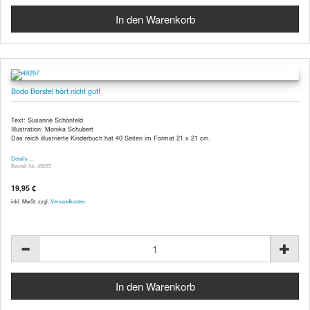
Bodo Borstel hört nicht gut!
Text: Susanne Schönfeld
Illustration: Monika Schubert
Das reich illustrierte Kinderbuch hat 40 Seiten im Format 21 x 21 cm.
Details …
Bestell-Nr. 49297
19,95 €
inkl. MwSt. zzgl.
Versandkosten