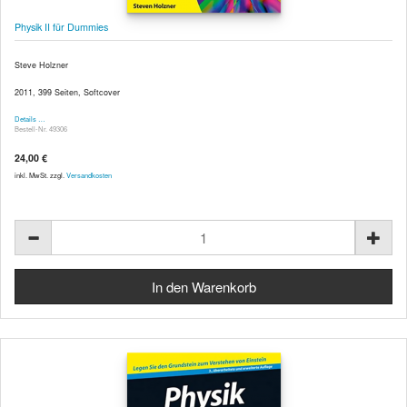
Physik II für Dummies
Steve Holzner
2011, 399 Seiten, Softcover
Details …
Bestell-Nr. 49306
24,00 €
inkl. MwSt. zzgl.
Versandkosten