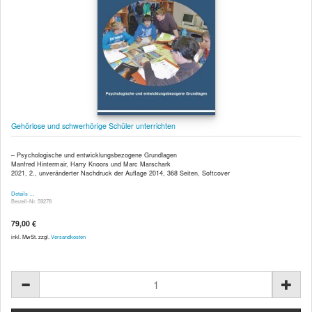
Gehörlose und schwerhörige Schüler unterrichten
– Psychologische und entwicklungsbezogene Grundlagen
Manfred Hintermair, Harry Knoors und Marc Marschark
2021, 2., unveränderter Nachdruck der Auflage 2014, 368 Seiten, Softcover
Details …
Bestell-Nr. 59278
79,00 €
inkl. MwSt. zzgl.
Versandkosten