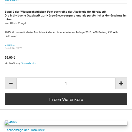
Band 2 der Wissenschaftlichen Fachbuchreihe der Akademie für Hörakustik
Die individuelle Otoplastik zur Hörgeräteversorgung und als persönlicher Gehörschutz im
Lärm
von Ulrich Voogdt
2025, 6., unveränderter Nachdruck der 4., überarbeiteten Auflage 2013, 408 Seiten, 458 Abb.,
Softcover
Details …
Bestell-Nr. 59277
58,00 €
inkl. MwSt. zzgl.
Versandkosten
Fachbeiträge der Hörakustik