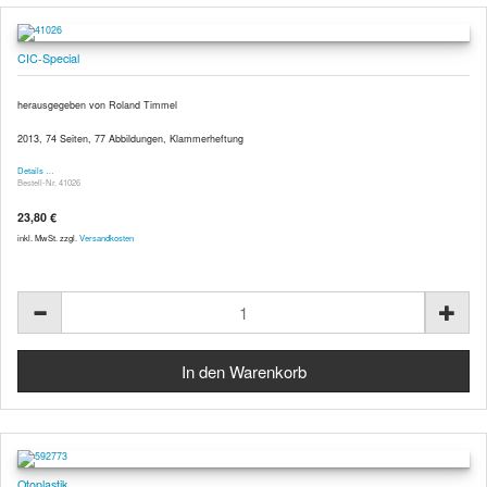
CIC-Special
herausgegeben von Roland Timmel
2013, 74 Seiten, 77 Abbildungen, Klammerheftung
Details …
Bestell-Nr. 41026
23,80 €
inkl. MwSt. zzgl.
Versandkosten
Otoplastik