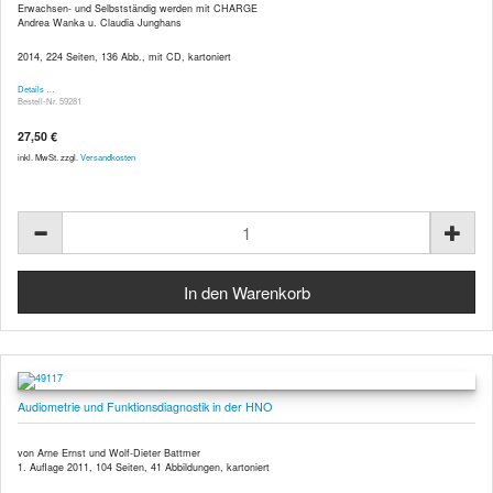
Erwachsen- und Selbstständig werden mit CHARGE
Andrea Wanka u. Claudia Junghans
2014, 224 Seiten, 136 Abb., mit CD, kartoniert
Details …
Bestell-Nr. 59281
27,50 €
inkl. MwSt. zzgl.
Versandkosten
Audiometrie und Funktionsdiagnostik in der HNO
von Arne Ernst und Wolf-Dieter Battmer
1. Auflage 2011, 104 Seiten, 41 Abbildungen, kartoniert