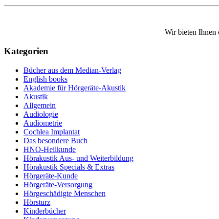
Wir bieten Ihnen
Kategorien
Bücher aus dem Median-Verlag
English books
Akademie für Hörgeräte-Akustik
Akustik
Allgemein
Audiologie
Audiometrie
Cochlea Implantat
Das besondere Buch
HNO-Heilkunde
Hörakustik Aus- und Weiterbildung
Hörakustik Specials & Extras
Hörgeräte-Kunde
Hörgeräte-Versorgung
Hörgeschädigte Menschen
Hörsturz
Kinderbücher