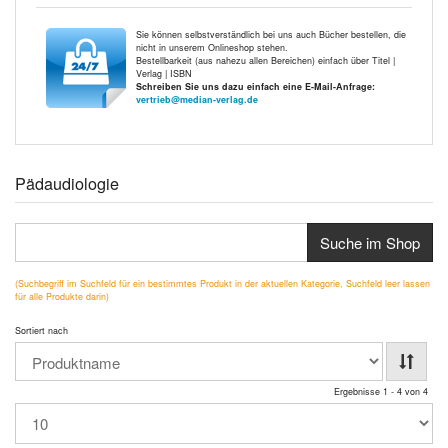
Sie können selbstverständlich bei uns auch Bücher bestellen, die
nicht in unserem Onlineshop stehen.
Bestellbarkeit (aus nahezu allen Bereichen) einfach über Titel |
Verlag | ISBN
Schreiben Sie uns dazu einfach eine E-Mail-Anfrage:
vertrieb@median-verlag.de
Pädaudiologie
Suche im Shop
(Suchbegriff im Suchfeld für ein bestimmtes Produkt in der aktuellen Kategorie, Suchfeld leer lassen
für alle Produkte darin)
Sortiert nach
Ergebnisse 1 - 4 von 4