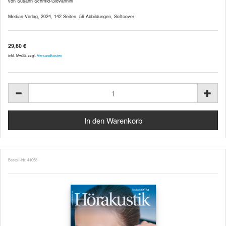
von Susann Schmid-Giovannini
Median-Verlag, 2024, 142 Seiten, 56 Abbildungen, Softcover
29,60 €
inkl. MwSt. zzgl.
Versandkosten
Bestell-Nr. 41058