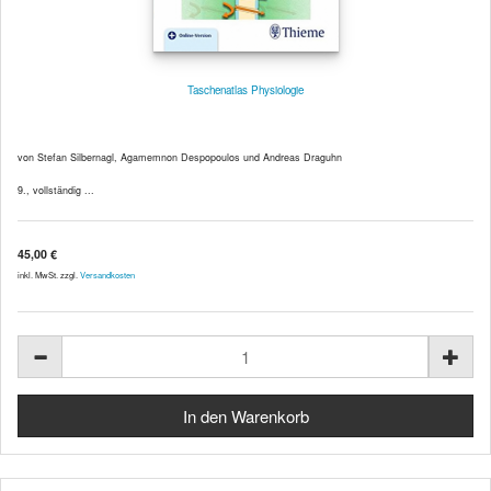
Taschenatlas Physiologie
von Stefan Silbernagl, Agamemnon Despopoulos und Andreas Draguhn
9., vollständig ...
45,00 €
inkl. MwSt. zzgl.
Versandkosten