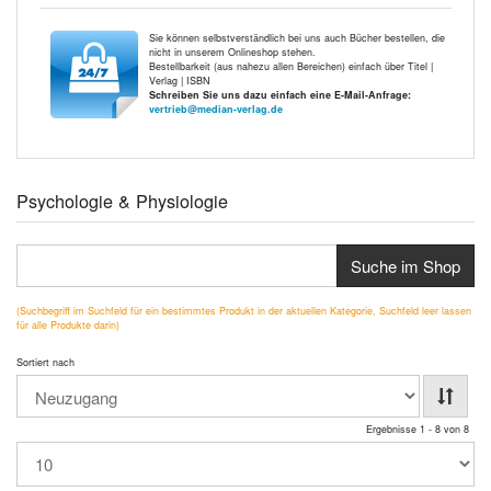
Sie können selbstverständlich bei uns auch Bücher bestellen, die
nicht in unserem Onlineshop stehen.
Bestellbarkeit (aus nahezu allen Bereichen) einfach über Titel |
Verlag | ISBN
Schreiben Sie uns dazu einfach eine E-Mail-Anfrage:
vertrieb@median-verlag.de
Psychologie & Physiologie
Suche im Shop
(Suchbegriff im Suchfeld für ein bestimmtes Produkt in der aktuellen Kategorie, Suchfeld leer lassen
für alle Produkte darin)
Sortiert nach
Ergebnisse 1 - 8 von 8