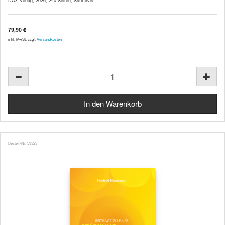
DOZ-Verlag, 2026, 240 Seiten, Softcover
79,90 €
inkl. MwSt. zzgl.
Versandkosten
Bestell-Nr. 59323