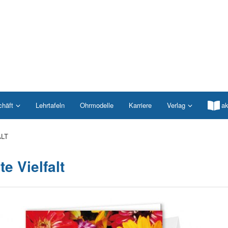
chäft
Lehrtafeln
Ohrmodelle
Karriere
Verlag
ak
ALT
e Vielfalt