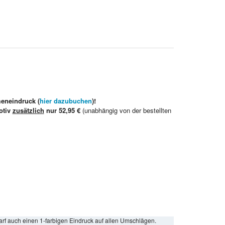
meneindruck (
hier dazubuchen
)!
otiv
zusätzlich
nur 52,95 €
(unabhängig von der bestellten
arf auch einen 1-farbigen Eindruck auf allen Umschlägen.