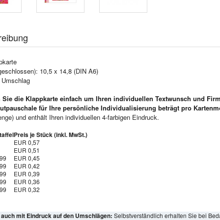
reibung
pkarte
geschlossen): 10,5 x 14,8 (DIN A6)
e Umschlag
 Sie die Klappkarte einfach um Ihren individuellen Textwunsch und Fir
utpauschale für Ihre persönliche Individualisierung beträgt pro Kartenm
ge) und enthält Ihren individuellen 4-farbigen Eindruck.
affel
Preis je Stück (inkl. MwSt.)
EUR 0,57
EUR 0,51
999
EUR 0,45
999
EUR 0,42
999
EUR 0,39
999
EUR 0,36
999
EUR 0,32
l auch mit Eindruck auf den Umschlägen:
Selbstverständlich erhalten Sie bei Bed