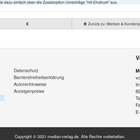
ie dazu einfach oben die Zusatzoption Umschläge
"mit Eindruck"
aus.
Zurück zu: Werben & Kundenp
V
Datenschutz
M
Barrierefreiheitserklärung
v
Autorenhinweise
Im
Anzeigenpreise
6
Te
F
E-
Copyright © 2021 median-verlag.de. Alle Rechte vorbehalten.