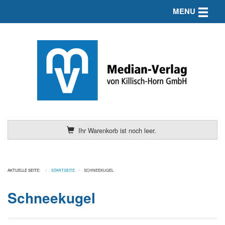
Toggle n
MENU
Ihr Warenkorb ist noch leer.
AKTUELLE SEITE:
STARTSEITE
SCHNEEKUGEL
Schneekugel