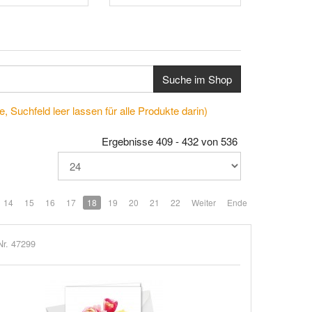
Suche im Shop
, Suchfeld leer lassen für alle Produkte darin)
Ergebnisse 409 - 432 von 536
14
15
16
17
18
19
20
21
22
Weiter
Ende
Nr. 47299