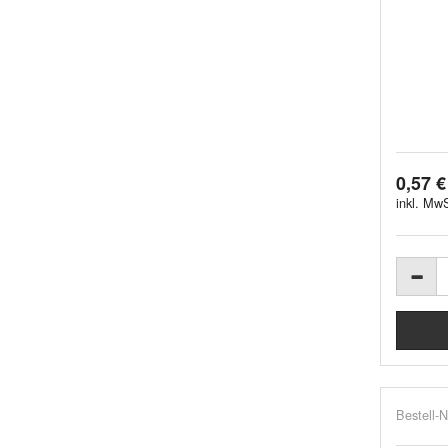
0,57 €
inkl. MwS
Bestell-N