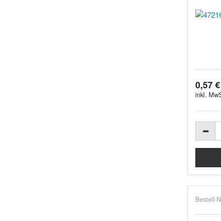
0,57 €
inkl. MwS
Bestell-N