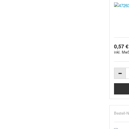
0,57 €
inkl. MwS
Bestell-N