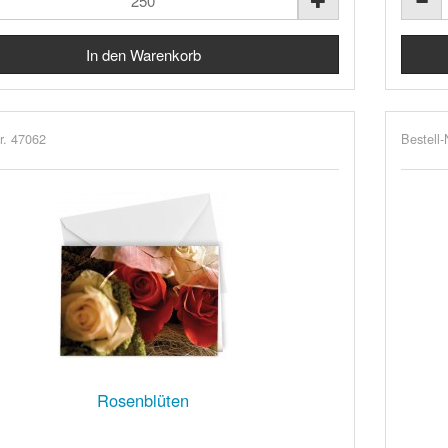
r. 47062
Bestell-
Rosenblüten