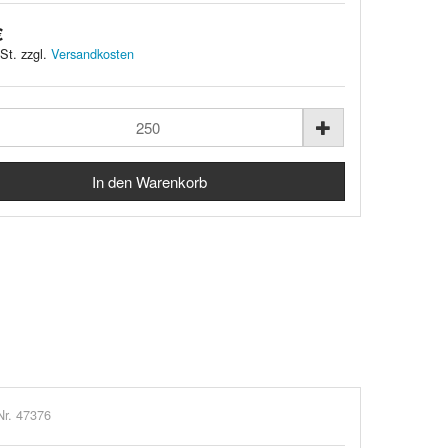
€
St. zzgl.
Versandkosten
Nr. 47376