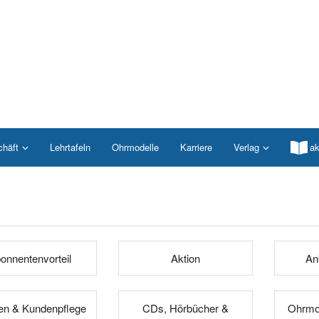
chäft
Lehrtafeln
Ohrmodelle
Karriere
Verlag
ak
onnentenvorteil
Aktion
An
n & Kundenpflege
CDs, Hörbücher &
Ohrmod