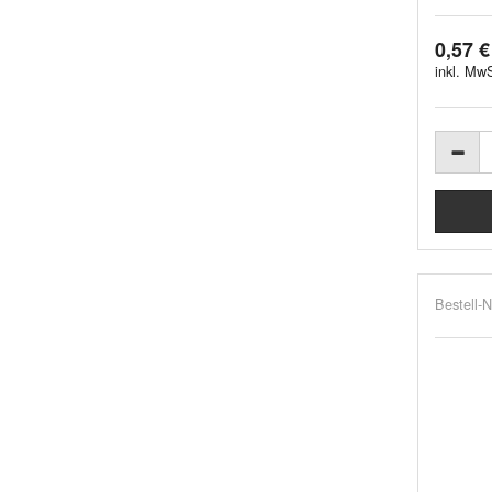
0,57 €
inkl. MwS
Bestell-N