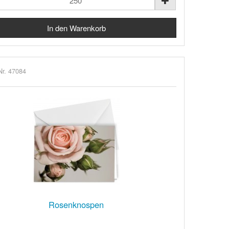
Nr. 47084
Rosenknospen