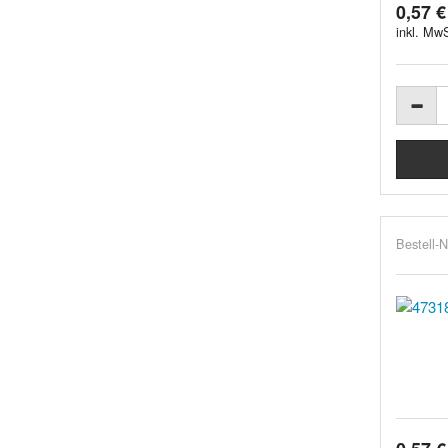
0,57 €
inkl. MwS
Bestell-N