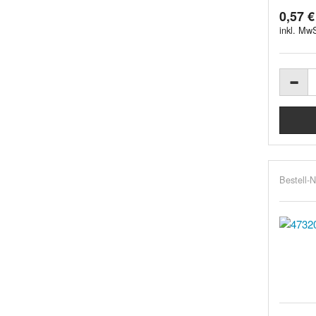
0,57 €
inkl. MwS
Bestell-N