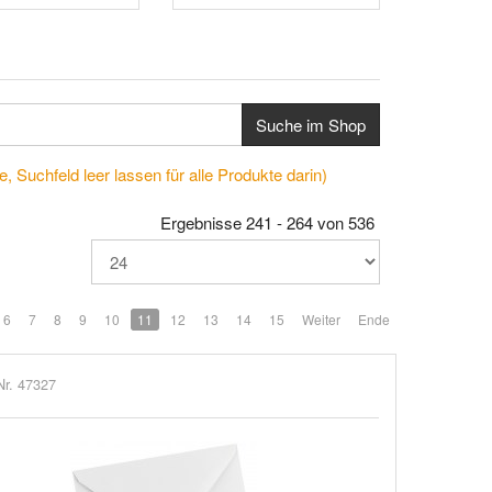
Suche im Shop
, Suchfeld leer lassen für alle Produkte darin)
Ergebnisse 241 - 264 von 536
6
7
8
9
10
11
12
13
14
15
Weiter
Ende
Nr. 47327