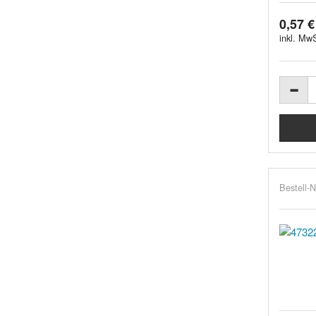
0,57 €
inkl. MwS
Bestell-N