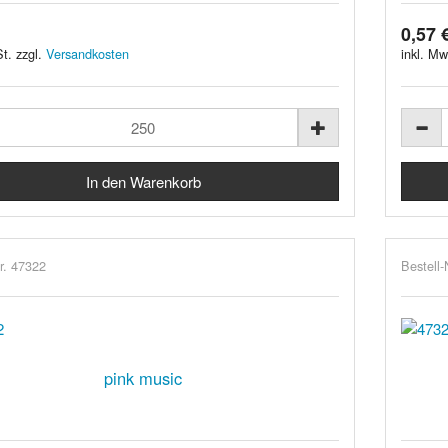
0,57 
t. zzgl.
Versandkosten
inkl. Mw
r. 47322
Bestell-
pink music