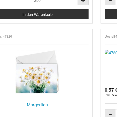
r. 47326
Bestell-
0,57 
inkl. Mw
Margeriten