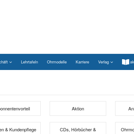
chäft
Lehrtafeln
Ohrmodelle
Karriere
Verlag
ak
onnentenvorteil
Aktion
An
n & Kundenpflege
CDs, Hörbücher &
Ohrmod