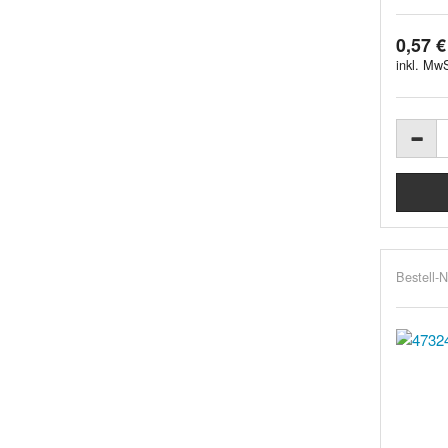
0,57 €
inkl. MwS
Bestell-N