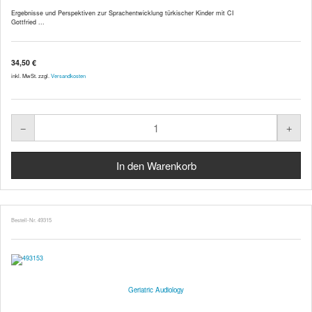
Ergebnisse und Perspektiven zur Sprachentwicklung türkischer Kinder mit CI
Gottfried ...
34,50 €
inkl. MwSt. zzgl.
Versandkosten
Bestell-Nr. 49315
Geriatric Audiology