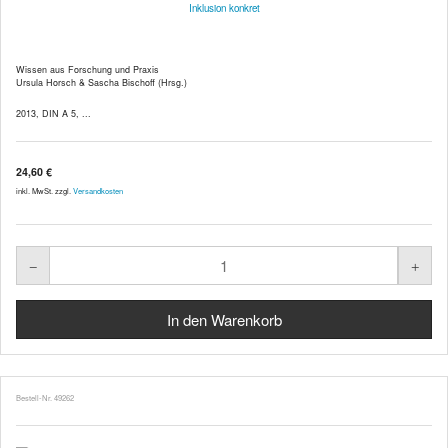
Inklusion konkret
Wissen aus Forschung und Praxis
Ursula Horsch & Sascha Bischoff (Hrsg.)
2013, DIN A 5, ...
24,60 €
inkl. MwSt. zzgl.
Versandkosten
Bestell-Nr. 49262