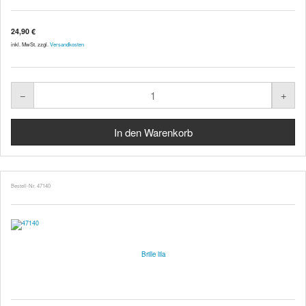
24,90 €
inkl. MwSt. zzgl.
Versandkosten
Bestell-Nr. 47140
Brille lila