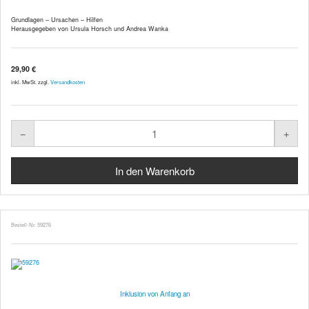
Grundlagen – Ursachen – Hilfen
Herausgegeben von Ursula Horsch und Andrea Wanka
29,90 €
inkl. MwSt. zzgl.
Versandkosten
Bestell-Nr. 59276
Inklusion von Anfang an