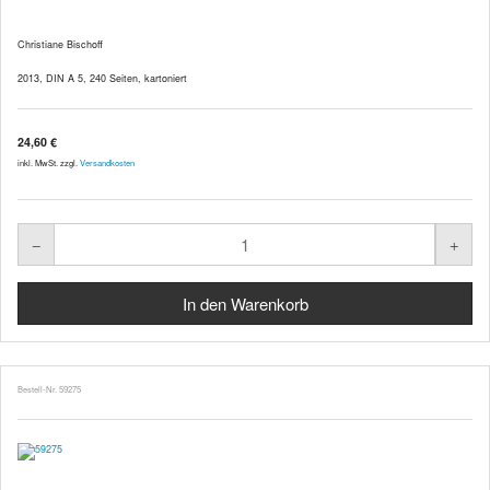
Christiane Bischoff
2013, DIN A 5, 240 Seiten, kartoniert
24,60 €
inkl. MwSt. zzgl.
Versandkosten
Bestell-Nr. 59275