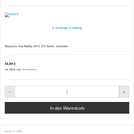
A Dictionary of Hearing
Maryanne Tate-Maltby 2013, 272 Seiten, kartoniert
44,99 €
inkl. MwSt. zzgl.
Versandkosten
Bestell-Nr. 49289