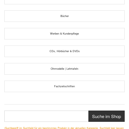
Bücher
Werben & Kundenpflege
CDs, Hörbücher & DVDs
Ohrmodelle | Lehrtafeln
Fachzeitschriften
Suche im Shop
(Suchbegriff im Suchfeld für ein bestimmtes Produkt in der aktuellen Kategorie, Suchfeld leer lassen