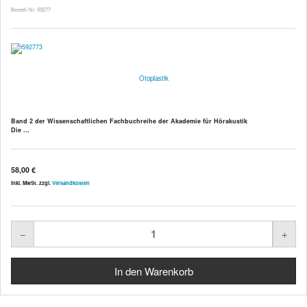
Bestell-Nr. 59277
Otoplastik
Band 2 der Wissenschaftlichen Fachbuchreihe der Akademie für Hörakustik
Die ...
58,00 €
inkl. MwSt. zzgl.
Versandkosten