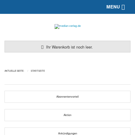
Toggle 
MENU
Ihr Warenkorb ist noch leer.
AKTUELLE SEITE:
STARTSEITE
Abonnentenvorteil
Aktion
Ankündigungen