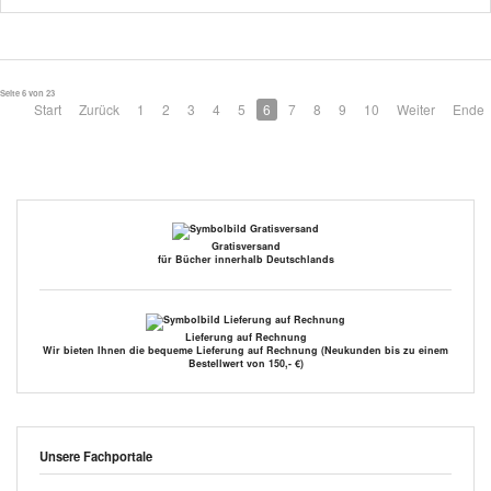
Seite 6 von 23
Start
Zurück
1
2
3
4
5
6
7
8
9
10
Weiter
Ende
Gratisversand
für Bücher innerhalb Deutschlands
Lieferung auf Rechnung
Wir bieten Ihnen die bequeme Lieferung auf Rechnung (Neukunden bis zu einem
Bestellwert von 150,- €)
Unsere Fachportale