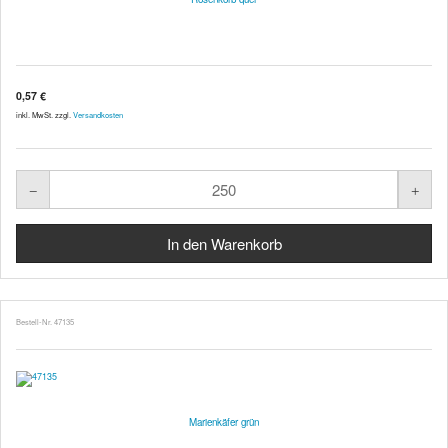
0,57 €
inkl. MwSt. zzgl.
Versandkosten
Bestell-Nr. 47135
Marienkäfer grün