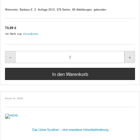
Weinstein, Barbara E. 2. Auflage 2012, 376 Seiten, 69 Abbildungen, gebunden
74,99 €
inkl. MwSt. zzgl.
Versandkosten
Bestell-Nr. 49246
Das Usher-Syndrom – eine erworbene Hörsehbehinderung