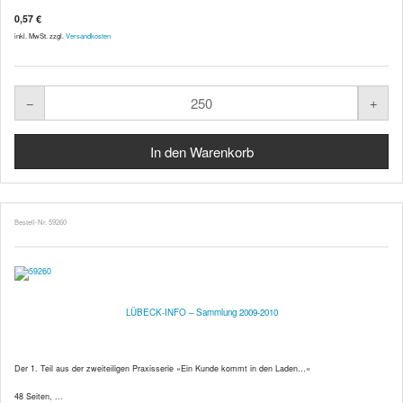
0,57 €
inkl. MwSt. zzgl.
Versandkosten
Bestell-Nr. 59260
LÜBECK-INFO – Sammlung 2009-2010
Der 1. Teil aus der zweiteiligen Praxisserie »Ein Kunde kommt in den Laden…«
48 Seiten, ...