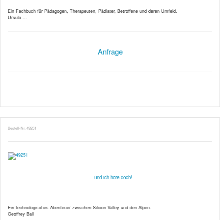
Ein Fachbuch für Pädagogen, Therapeuten, Pädiater, Betroffene und deren Umfeld.
Ursula ...
Anfrage
Bestell-Nr. 49251
... und ich höre doch!
Ein technologisches Abenteuer zwischen Silicon Valley und den Alpen.
Geoffrey Ball