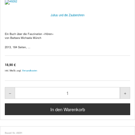
Julius und die Zauberohren
Ein Buch über die Faszination «Hören»
von Barbara Michaela Münch
2013, 184 Seiten, ...
18,90 €
inkl. MwSt. zzgl.
Versandkosten
Bestell-Nr. 49291