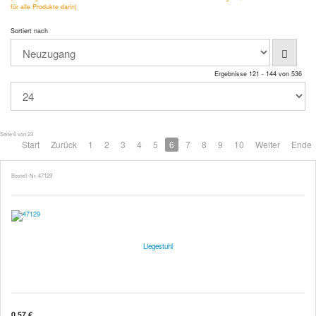
für alle Produkte darin)
Sortiert nach
Ergebnisse 121 - 144 von 536
Seite 6 von 23
Start
Zurück
1
2
3
4
5
6
7
8
9
10
Weiter
Ende
Bestell-Nr. 47129
Liegestuhl
0,57 €