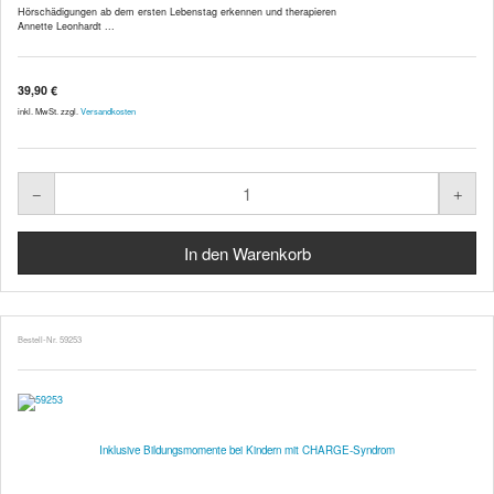
Hörschädigungen ab dem ersten Lebenstag erkennen und therapieren
Annette Leonhardt ...
39,90 €
inkl. MwSt. zzgl.
Versandkosten
Bestell-Nr. 59253
Inklusive Bildungsmomente bei Kindern mit CHARGE-Syndrom