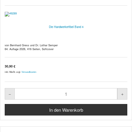
Die Handwerkerfibel Band 4
von Bernhard Gress und Dr. Lothar Semper
64. Auflage 2026, 416 Seiten, Softcover
30,90 €
inkl. MwSt. zzgl.
Versandkosten