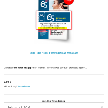
65db – das NEUE Fachmagazin als Monatsabo
Günstiger
Monatsbezugspreis
• leichtes, informatives Layout • praxisbezogene ...
7,60 €
inkl. MwSt. zzgl.
Versandkosten
zzgl. Abo-Versandkosten: