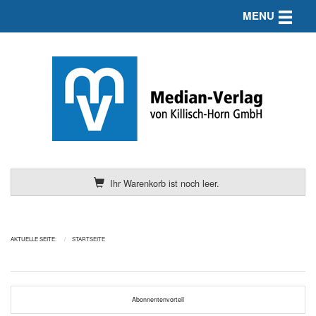
Toggle n
MENU
Ihr Warenkorb ist noch leer.
AKTUELLE SEITE:
STARTSEITE
Abonnentenvorteil