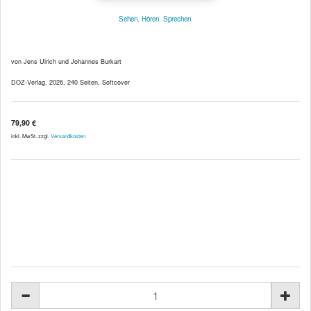
Sehen. Hören. Sprechen.
von Jens Ulrich und Johannes Burkart
DOZ-Verlag, 2026, 240 Seiten, Softcover
79,90 €
inkl. MwSt. zzgl.
Versandkosten