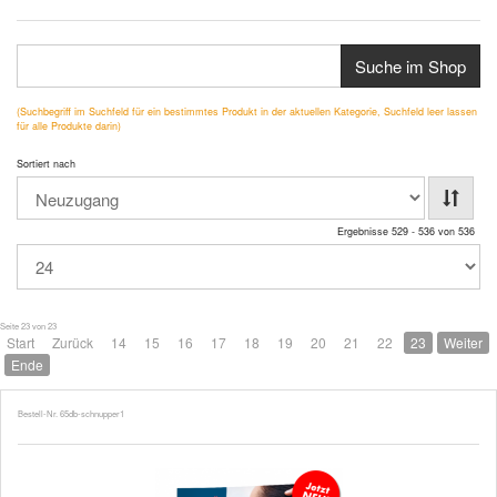
Suche im Shop
(Suchbegriff im Suchfeld für ein bestimmtes Produkt in der aktuellen Kategorie, Suchfeld leer lassen
für alle Produkte darin)
Sortiert nach
Ergebnisse 529 - 536 von 536
Seite 23 von 23
Start
Zurück
14
15
16
17
18
19
20
21
22
23
Weiter
Ende
Bestell-Nr. 65db-schnupper1