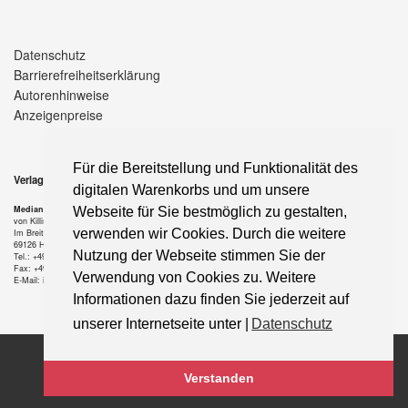
Datenschutz
Barrierefreiheitserklärung
Autorenhinweise
Anzeigenpreise
Für die Bereitstellung und Funktionalität des
Verlag
digitalen Warenkorbs und um unsere
Median-Verlag
Webseite für Sie bestmöglich zu gestalten,
von Killisch-Horn GmbH
verwenden wir Cookies. Durch die weitere
Im Breitspiel 11 a
69126 Heidelberg
Nutzung der Webseite stimmen Sie der
Tel.: +49-6221-90 509-0
Fax: +49-6221-90 509-20
Verwendung von Cookies zu. Weitere
E-Mail: info@median-verlag.de
Informationen dazu finden Sie jederzeit auf
unserer Internetseite unter |
Datenschutz
Copyright © 2021 median-verlag.de. Alle Rechte vorbehalten.
Verstanden