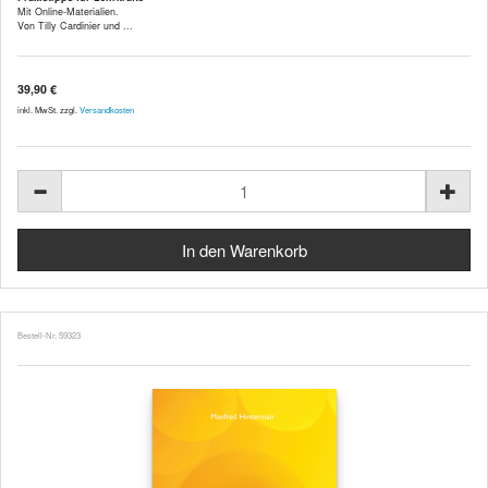
Mit Online-Materialien.
Von Tilly Cardinier und ...
39,90 €
inkl. MwSt. zzgl.
Versandkosten
Bestell-Nr. 59323