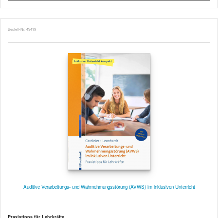
Bestell-Nr. 49419
Auditive Verarbeitungs- und Wahrnehmungsstörung (AVWS) im inklusiven Unterricht
Praxistipps für Lehrkräfte