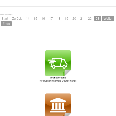
Seite 23 von 23
Start
Zurück
14
15
16
17
18
19
20
21
22
23
Weiter
Ende
Gratisversand
für Bücher innerhalb Deutschlands