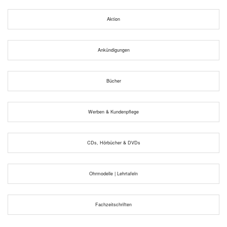
Aktion
Ankündigungen
Bücher
Werben & Kundenpflege
CDs, Hörbücher & DVDs
Ohrmodelle | Lehrtafeln
Fachzeitschriften