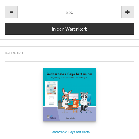
Bestell-Nr. 49414
Eichhörnchen Raya hört nichts