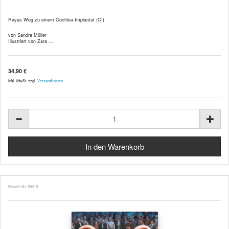
Rayas Weg zu einem Cochlea-Implantat (CI)
von Sandra Müller
Illustriert von Zara ...
34,90 €
inkl. MwSt. zzgl.
Versandkosten
Bestell-Nr. 59319