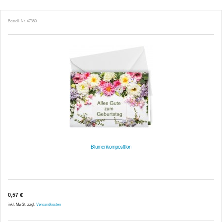
Bestell-Nr. 47380
Blumenkomposition
0,57 €
inkl. MwSt. zzgl.
Versandkosten