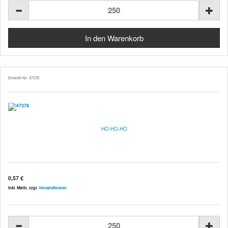
Bestell-Nr. 47378
HO-HO-HO
0,57 €
inkl. MwSt. zzgl.
Versandkosten