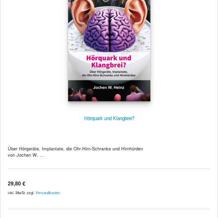
Hörquark und Klangbrei?
Über Hörgeräte, Implantate, die Ohr-Hirn-Schranke und Hirnhürden
von Jochen W. ...
29,80 €
inkl. MwSt. zzgl.
Versandkosten