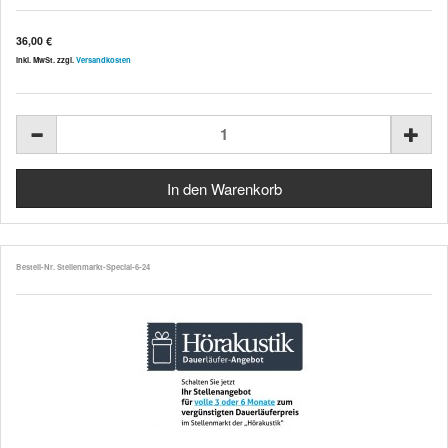
36,00 €
inkl. MwSt. zzgl.
Versandkosten
Bestell-Nr. Stellenmarkt-Special-6-24