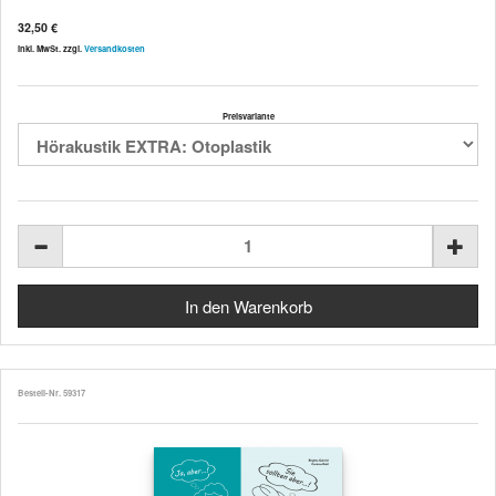
32,50 €
inkl. MwSt. zzgl.
Versandkosten
Preisvariante
Bestell-Nr. 59317