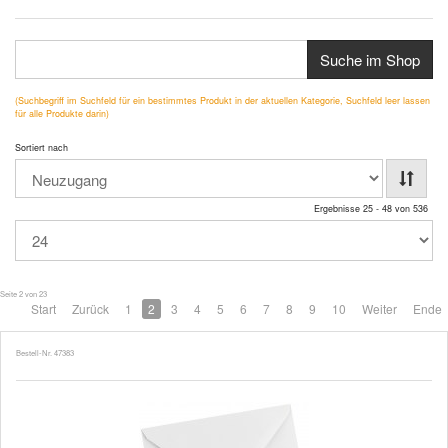
Suche im Shop
(Suchbegriff im Suchfeld für ein bestimmtes Produkt in der aktuellen Kategorie, Suchfeld leer lassen
für alle Produkte darin)
Sortiert nach
Ergebnisse 25 - 48 von 536
Seite 2 von 23
Start
Zurück
1
2
3
4
5
6
7
8
9
10
Weiter
Ende
Bestell-Nr. 47383