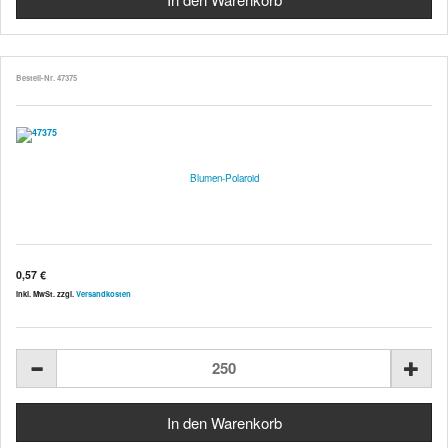
Bestell-Nr. 47375
Blumen-Polaroid
0,57 €
inkl. MwSt. zzgl.
Versandkosten