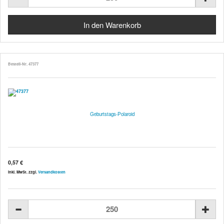
Bestell-Nr. 47377
Geburtstags-Polaroid
0,57 €
inkl. MwSt. zzgl.
Versandkosten