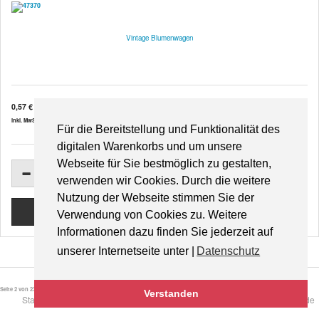
Vintage Blumenwagen
0,57 €
inkl. MwSt. zzgl.
Versandkosten
Für die Bereitstellung und Funktionalität des
digitalen Warenkorbs und um unsere
Webseite für Sie bestmöglich zu gestalten,
verwenden wir Cookies. Durch die weitere
Nutzung der Webseite stimmen Sie der
Verwendung von Cookies zu. Weitere
Informationen dazu finden Sie jederzeit auf
unserer Internetseite unter |
Datenschutz
Seite 2 von 23
Verstanden
Start
Zurück
1
2
3
4
5
6
7
8
9
10
Weiter
Ende