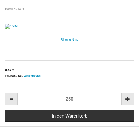
Bestell-Nr. 47373
Blumen-Notiz
0,57 €
inkl. MwSt. zzgl.
Versandkosten