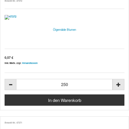
Bestell-Nr. 47372
Ölgemälde Blumen
0,57 €
inkl. MwSt. zzgl.
Versandkosten
Bestell-Nr. 47371