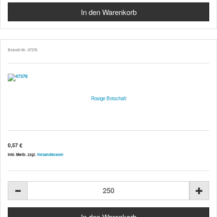
Bestell-Nr. 47376
Rosige Botschaft
0,57 €
inkl. MwSt. zzgl.
Versandkosten