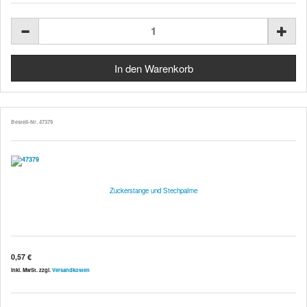
Bestell-Nr. 47379
Zuckerstange und Stechpalme
0,57 €
inkl. MwSt. zzgl.
Versandkosten