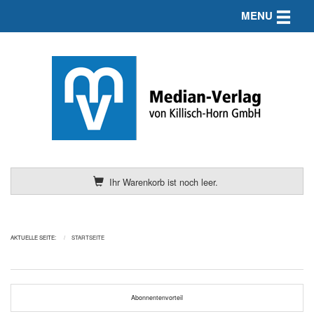
Toggle n
MENU
Ihr Warenkorb ist noch leer.
AKTUELLE SEITE:
STARTSEITE
Abonnentenvorteil