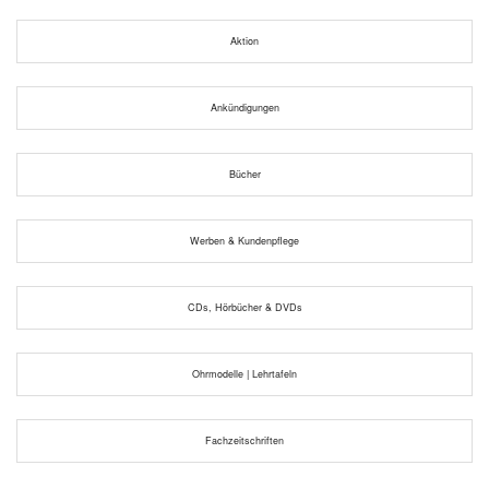
Aktion
Ankündigungen
Bücher
Werben & Kundenpflege
CDs, Hörbücher & DVDs
Ohrmodelle | Lehrtafeln
Fachzeitschriften