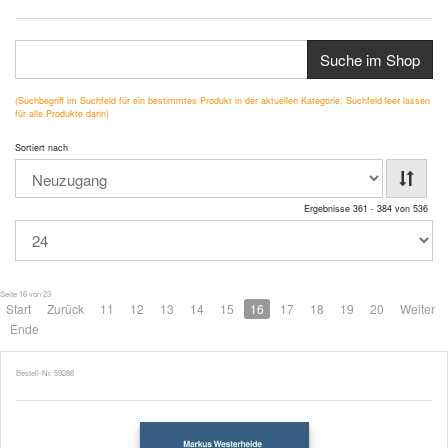
Suche im Shop
(Suchbegriff im Suchfeld für ein bestimmtes Produkt in der aktuellen Kategorie, Suchfeld leer lassen
für alle Produkte darin)
Sortiert nach
Ergebnisse 361 - 384 von 536
Seite 16 von 23
Start
Zurück
11
12
13
14
15
16
17
18
19
20
Weiter
Ende
Bestell-Nr. 59288