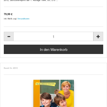
2012, Softcoverreprint der 1. Auflage 1994, XII, 213 ...
79,99 €
inkl. MwSt. zzgl.
Versandkosten
Bestell-Nr. 49310