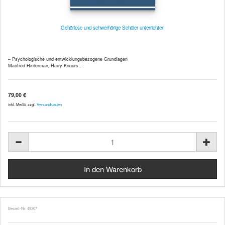
Gehörlose und schwerhörige Schüler unterrichten
– Psychologische und entwicklungsbezogene Grundlagen
Manfred Hintermair, Harry Knoors ...
79,00 €
inkl. MwSt. zzgl.
Versandkosten
Bestell-Nr. 49307