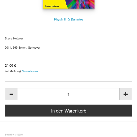
Physik II für Dummies
Steve Holzner
2011, 399 Seiten, Softcover
24,00 €
inkl. MwSt. zzgl.
Versandkosten
Bestell-Nr. 49305