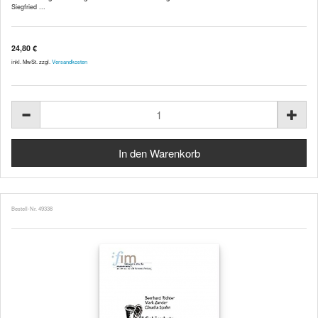
Siegfried ...
24,80 €
inkl. MwSt. zzgl.
Versandkosten
Bestell-Nr. 49338