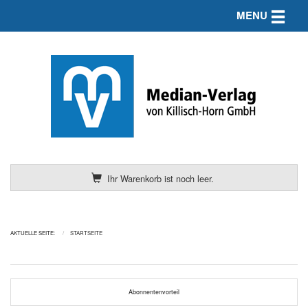
Toggle n
MENU
Ihr Warenkorb ist noch leer.
AKTUELLE SEITE:
STARTSEITE
Abonnentenvorteil