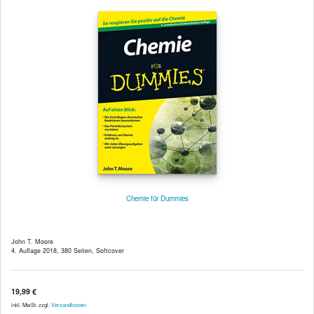
Chemie für Dummies
John T. Moore
4. Auflage 2018, 380 Seiten, Softcover
19,99 €
inkl. MwSt. zzgl.
Versandkosten