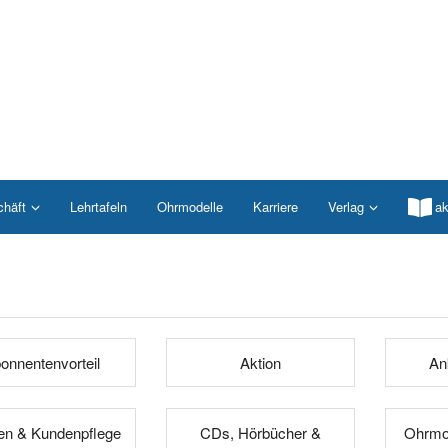
chäft
Lehrtafeln
Ohrmodelle
Karriere
Verlag
ak
onnentenvorteil
Aktion
An
n & Kundenpflege
CDs, Hörbücher &
Ohrmod