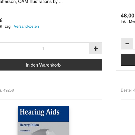
tterson, OAM Illustrations by ...
48,00
€
inkl. Mw
t. zzgl.
Versandkosten
r. 49258
Bestell-