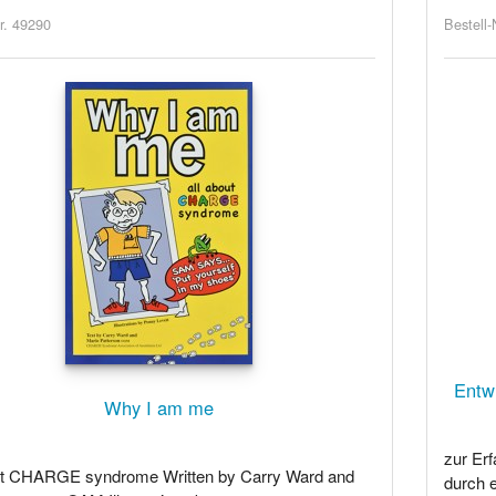
r. 49290
Bestell-
Entw
Why I am me
zur Erf
ut CHARGE syndrome Written by Carry Ward and
durch e