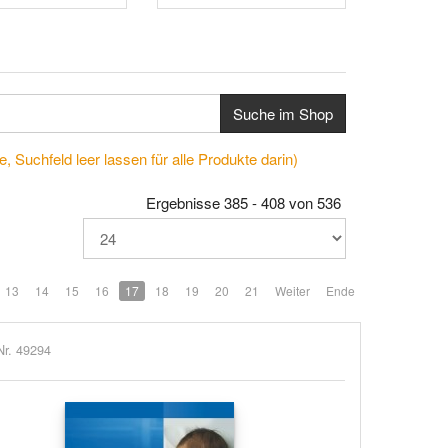
Suche im Shop
, Suchfeld leer lassen für alle Produkte darin)
Ergebnisse 385 - 408 von 536
13
14
15
16
17
18
19
20
21
Weiter
Ende
Nr. 49294