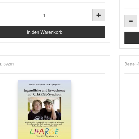
r. 59281
Bestell-