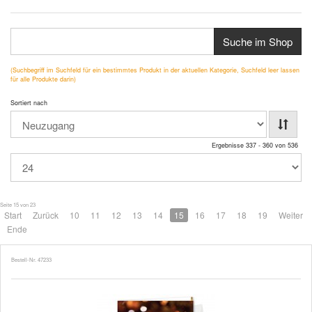
Suche im Shop
(Suchbegriff im Suchfeld für ein bestimmtes Produkt in der aktuellen Kategorie, Suchfeld leer lassen
für alle Produkte darin)
Sortiert nach
Ergebnisse 337 - 360 von 536
Seite 15 von 23
Start
Zurück
10
11
12
13
14
15
16
17
18
19
Weiter
Ende
Bestell-Nr. 47233