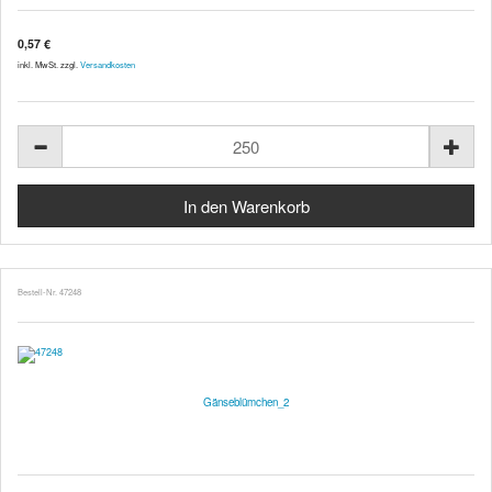
0,57 €
inkl. MwSt. zzgl.
Versandkosten
Bestell-Nr. 47248
Gänseblümchen_2