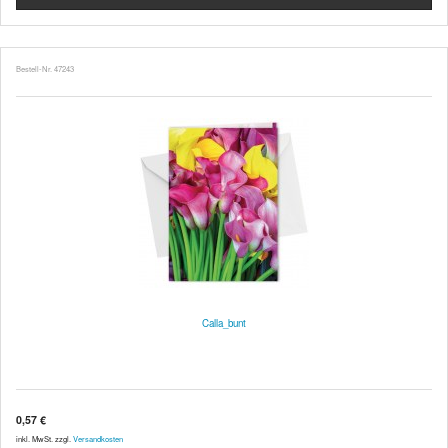
Bestell-Nr. 47243
Calla_bunt
0,57 €
inkl. MwSt. zzgl.
Versandkosten