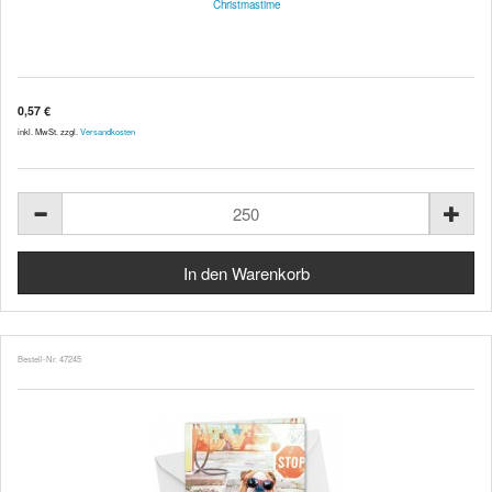
Christmastime
0,57 €
inkl. MwSt. zzgl.
Versandkosten
Bestell-Nr. 47245