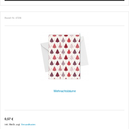
Bestell-Nr. 47236
Weihnachtsbäume
0,57 €
inkl. MwSt. zzgl.
Versandkosten