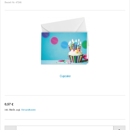
Bestell-Nr. 47246
Cupcake
0,57 €
inkl. MwSt. zzgl.
Versandkosten