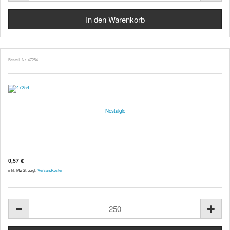
Bestell-Nr. 47254
Nostalgie
0,57 €
inkl. MwSt. zzgl.
Versandkosten