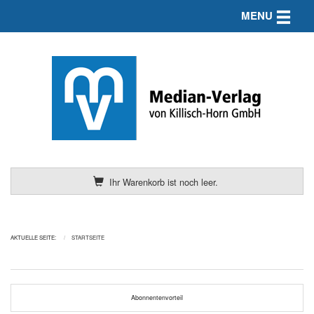
Toggle n
MENU
Ihr Warenkorb ist noch leer.
AKTUELLE SEITE:
STARTSEITE
Abonnentenvorteil