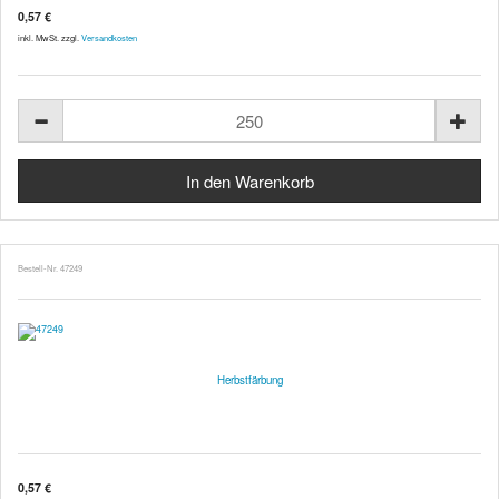
0,57 €
inkl. MwSt. zzgl.
Versandkosten
Bestell-Nr. 47249
Herbstfärbung
0,57 €