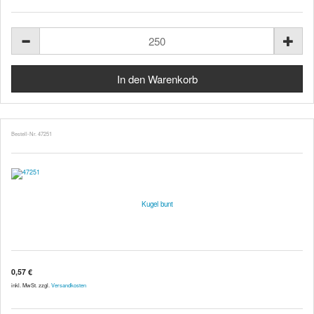
Bestell-Nr. 47251
Kugel bunt
0,57 €
inkl. MwSt. zzgl.
Versandkosten