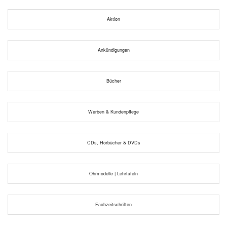
Aktion
Ankündigungen
Bücher
Werben & Kundenpflege
CDs, Hörbücher & DVDs
Ohrmodelle | Lehrtafeln
Fachzeitschriften