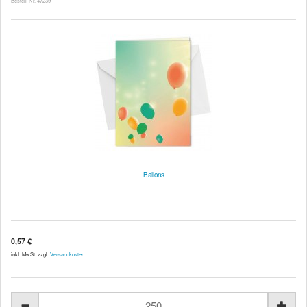
Bestell-Nr. 47239
Ballons
0,57 €
inkl. MwSt. zzgl.
Versandkosten