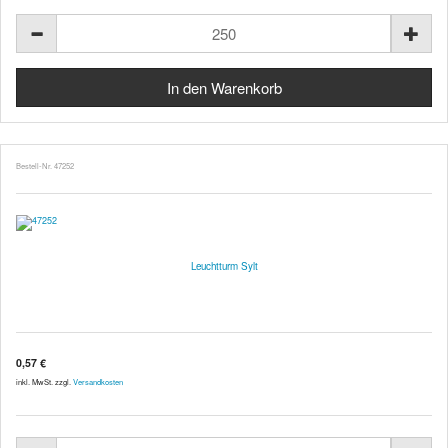
Bestell-Nr. 47252
Leuchtturm Sylt
0,57 €
inkl. MwSt. zzgl.
Versandkosten