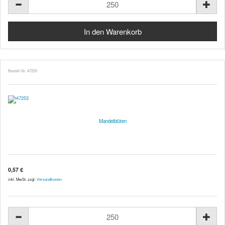
Bestell-Nr. 47253
Mandelblüten
0,57 €
inkl. MwSt. zzgl.
Versandkosten