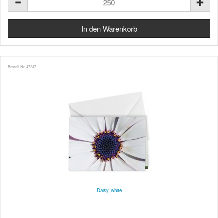
Bestell-Nr. 47247
Daisy_white