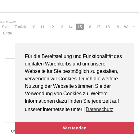
Seite 15 von 23
Start
Zurück
10
11
12
13
14
15
16
17
18
19
Weiter
Ende
Für die Bereitstellung und Funktionalität des
digitalen Warenkorbs und um unsere
Webseite für Sie bestmöglich zu gestalten,
Gratisversand
für Bücher innerhalb Deutschlands
verwenden wir Cookies. Durch die weitere
Nutzung der Webseite stimmen Sie der
Verwendung von Cookies zu. Weitere
Lieferung auf Rechnung
Informationen dazu finden Sie jederzeit auf
Wir bieten Ihnen die bequeme Lieferung auf Rechnung (Neukunden bis zu einem
Bestellwert von 150,- €)
unserer Internetseite unter |
Datenschutz
Verstanden
Unsere Fachportale