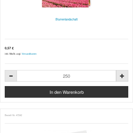
Blumenlandschaft
0,57 €
inkl. MwSt. zzgl.
Versandkosten
Bestell-Nr. 47242