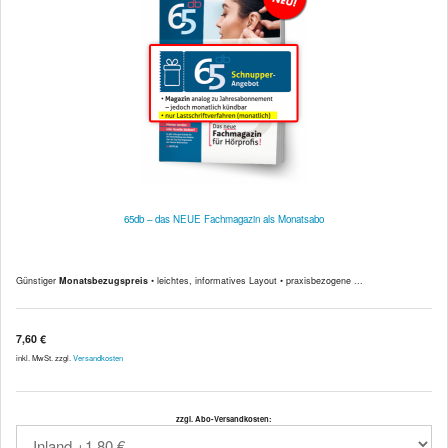
65db – das NEUE Fachmagazin als Monatsabo
Günstiger
Monatsbezugspreis
• leichtes, informatives Layout • praxisbezogene ...
7,60 €
inkl. MwSt. zzgl.
Versandkosten
zzgl. Abo-Versandkosten: