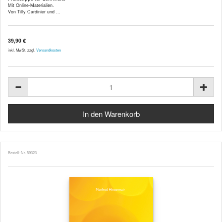
Mit Online-Materialien.
Von Tilly Cardinier und ...
39,90 €
inkl. MwSt. zzgl.
Versandkosten
Bestell-Nr. 59323