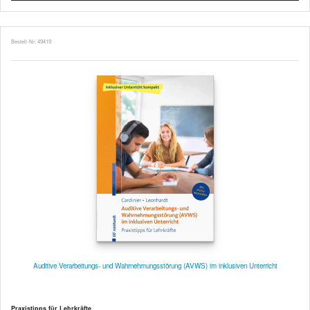
Bestell-Nr. 49419
Auditive Verarbeitungs- und Wahrnehmungsstörung (AVWS) im inklusiven Unterricht
Praxistipps für Lehrkräfte