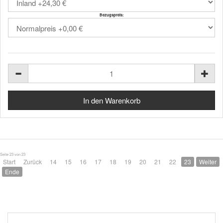
Bezugspreis:
Seite 23 von 23
Start
Zurück
14
15
16
17
18
19
20
21
22
23
Weiter
Ende