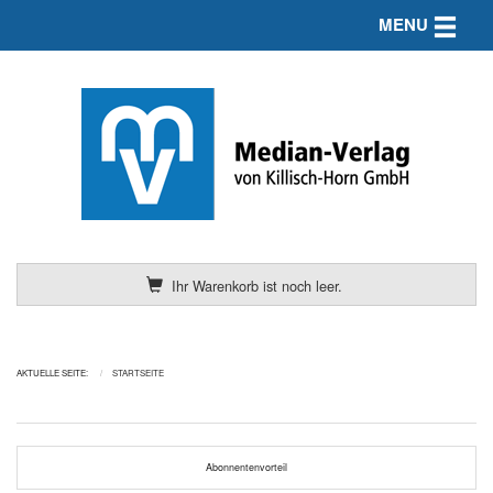
Toggle n
MENU
Ihr Warenkorb ist noch leer.
AKTUELLE SEITE:
STARTSEITE
Abonnentenvorteil