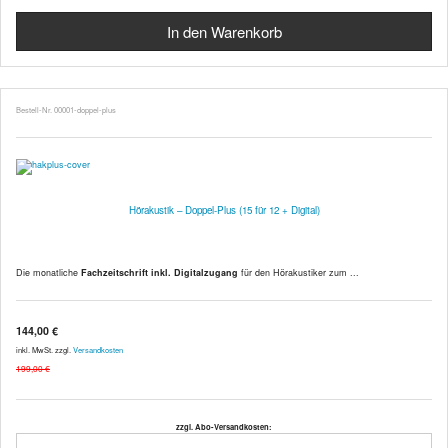
Bestell-Nr. 00001-doppel-plus
Hörakustik – Doppel-Plus (15 für 12 + Digital)
Die monatliche
Fachzeitschrift inkl. Digitalzugang
für den Hörakustiker zum ...
144,00 €
inkl. MwSt. zzgl.
Versandkosten
199,00 €
zzgl. Abo-Versandkosten: