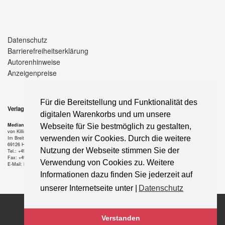
Datenschutz
Barrierefreiheitserklärung
Autorenhinweise
Anzeigenpreise
Für die Bereitstellung und Funktionalität des
Verlag
digitalen Warenkorbs und um unsere
Median-Verlag
Webseite für Sie bestmöglich zu gestalten,
von Killisch-Horn GmbH
verwenden wir Cookies. Durch die weitere
Im Breitspiel 11 a
69126 Heidelberg
Nutzung der Webseite stimmen Sie der
Tel.: +49-6221-90 509-0
Fax: +49-6221-90 509-20
Verwendung von Cookies zu. Weitere
E-Mail: info@median-verlag.de
Informationen dazu finden Sie jederzeit auf
unserer Internetseite unter |
Datenschutz
Copyright © 2021 median-verlag.de. Alle Rechte vorbehalten.
Verstanden