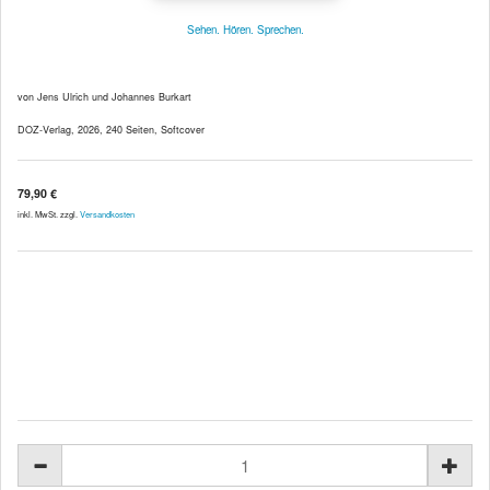
Sehen. Hören. Sprechen.
von Jens Ulrich und Johannes Burkart
DOZ-Verlag, 2026, 240 Seiten, Softcover
79,90 €
inkl. MwSt. zzgl.
Versandkosten