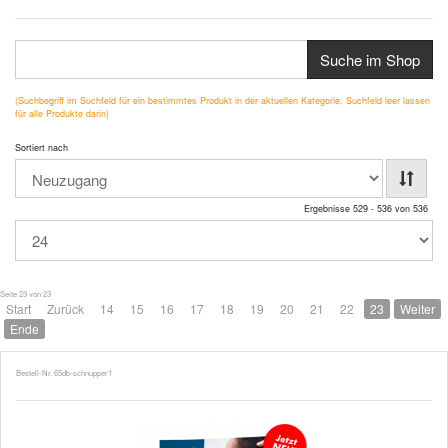
Suche im Shop
(Suchbegriff im Suchfeld für ein bestimmtes Produkt in der aktuellen Kategorie, Suchfeld leer lassen
für alle Produkte darin)
Sortiert nach
Ergebnisse 529 - 536 von 536
Seite 23 von 23
Start
Zurück
14
15
16
17
18
19
20
21
22
23
Weiter
Ende
Bestell-Nr. 65db-schnupper1