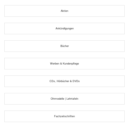
Aktion
Ankündigungen
Bücher
Werben & Kundenpflege
CDs, Hörbücher & DVDs
Ohrmodelle | Lehrtafeln
Fachzeitschriften