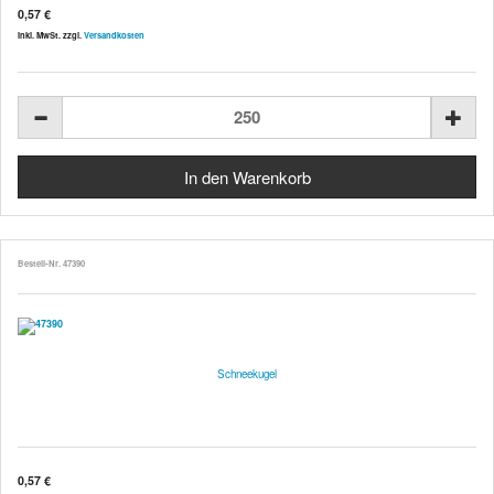
0,57 €
inkl. MwSt. zzgl.
Versandkosten
Bestell-Nr. 47390
Schneekugel
0,57 €