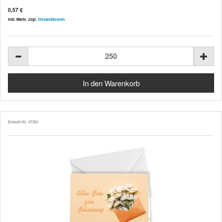
0,57 €
inkl. MwSt. zzgl.
Versandkosten
Bestell-Nr. 47383