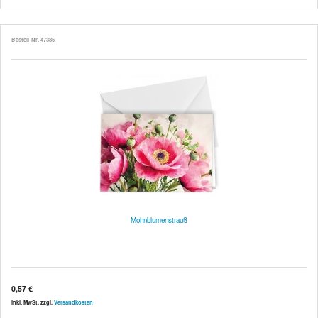
Bestell-Nr. 47385
Mohnblumenstrauß
0,57 €
inkl. MwSt. zzgl.
Versandkosten