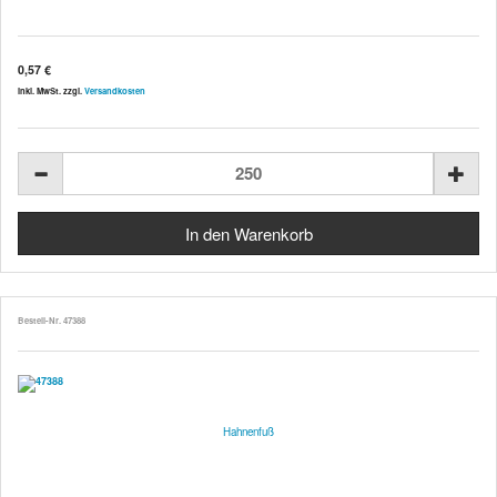
0,57 €
inkl. MwSt. zzgl.
Versandkosten
Bestell-Nr. 47388
Hahnenfuß