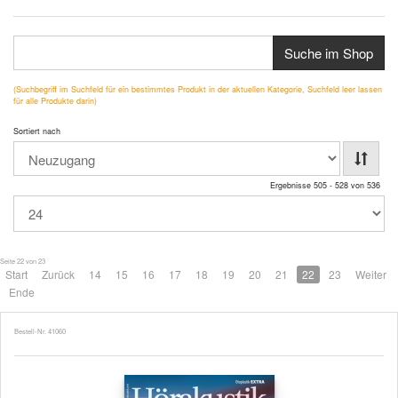
Suche im Shop
(Suchbegriff im Suchfeld für ein bestimmtes Produkt in der aktuellen Kategorie, Suchfeld leer lassen
für alle Produkte darin)
Sortiert nach
Ergebnisse 505 - 528 von 536
Seite 22 von 23
Start
Zurück
14
15
16
17
18
19
20
21
22
23
Weiter
Ende
Bestell-Nr. 41060