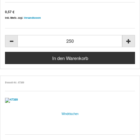
0,57 €
inkl. MwSt. zzgl.
Versandkosten
Bestell-Nr. 47389
Windröschen