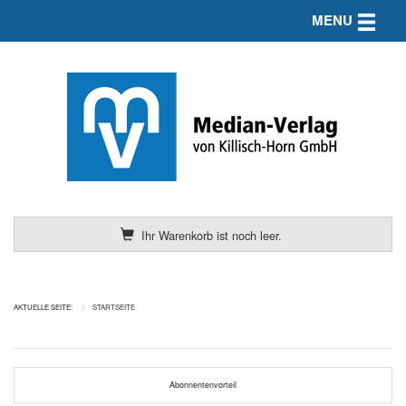
Toggle n
MENU
Ihr Warenkorb ist noch leer.
AKTUELLE SEITE:
STARTSEITE
Abonnentenvorteil