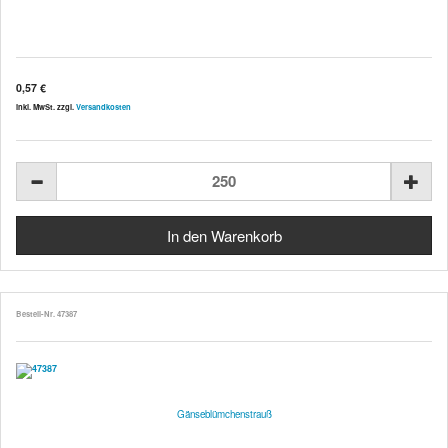
0,57 €
inkl. MwSt. zzgl.
Versandkosten
Bestell-Nr. 47387
Gänseblümchenstrauß