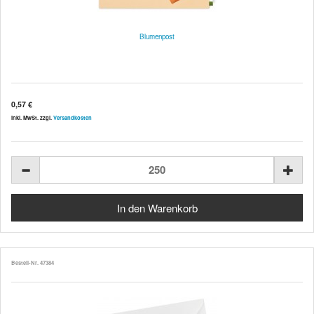
Blumenpost
0,57 €
inkl. MwSt. zzgl.
Versandkosten
Bestell-Nr. 47384