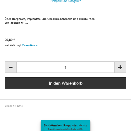
Hörquark und Klangbrei?
Über Hörgeräte, Implantate, die Ohr-Hirn-Schranke und Hirnhürden
von Jochen W. ...
29,80 €
inkl. MwSt. zzgl.
Versandkosten
Bestell-Nr. 49414