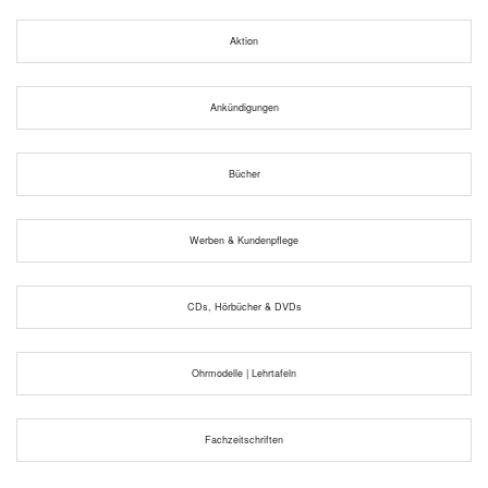
Aktion
Ankündigungen
Bücher
Werben & Kundenpflege
CDs, Hörbücher & DVDs
Ohrmodelle | Lehrtafeln
Fachzeitschriften