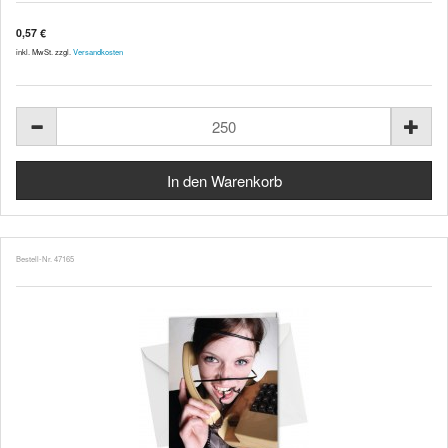
0,57 €
inkl. MwSt. zzgl.
Versandkosten
Bestell-Nr. 47165