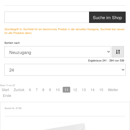
Suche im Shop
(Suchbegriff im Suchfeld für ein bestimmtes Produkt in der aktuellen Kategorie, Suchfeld leer lassen
für alle Produkte darin)
Sortiert nach
Ergebnisse 241 - 264 von 536
Seite 11 von 23
Start
Zurück
6
7
8
9
10
11
12
13
14
15
Weiter
Ende
Bestell-Nr. 47190