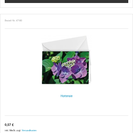
Bestell-Nr. 47180
Hortensie
0,57 €
inkl. MwSt. zzgl.
Versandkosten