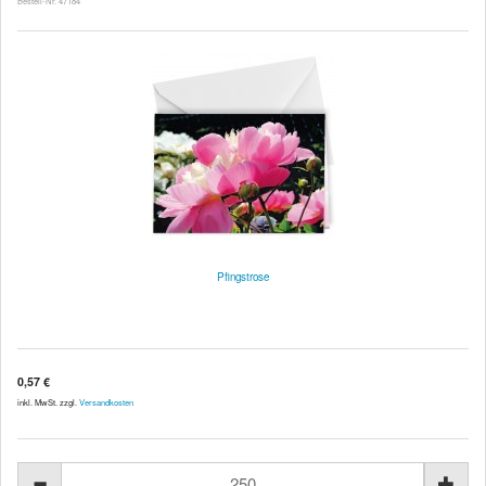
Bestell-Nr. 47184
Pfingstrose
0,57 €
inkl. MwSt. zzgl.
Versandkosten