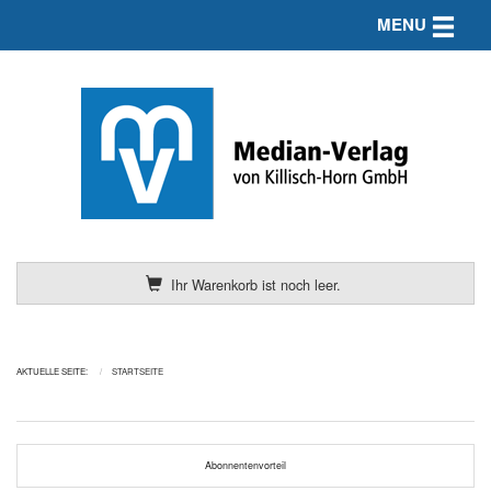
Toggle n
MENU
Ihr Warenkorb ist noch leer.
AKTUELLE SEITE:
STARTSEITE
Abonnentenvorteil