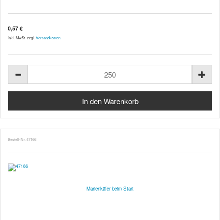
0,57 €
inkl. MwSt. zzgl.
Versandkosten
Bestell-Nr. 47166
Marienkäfer beim Start