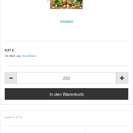
Sektgläser
0,57 €
inkl. MwSt. zzgl.
Versandkosten
Bestell-Nr. 47174