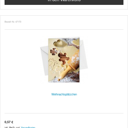
Bestell-Nr. 47170
Weihnachtsplätzchen
0,57 €
inkl. MwSt. zzgl.
Versandkosten