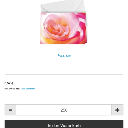
Rosatraum
0,57 €
inkl. MwSt. zzgl.
Versandkosten