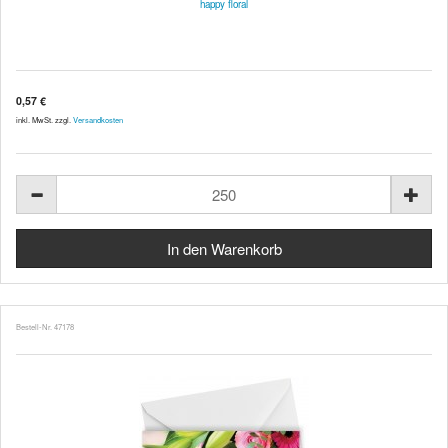
happy floral
0,57 €
inkl. MwSt. zzgl.
Versandkosten
Bestell-Nr. 47178