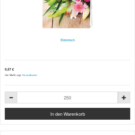
Blütentisch
0,57 €
inkl. MwSt. zzgl.
Versandkosten