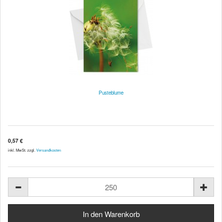
Pusteblume
0,57 €
inkl. MwSt. zzgl.
Versandkosten