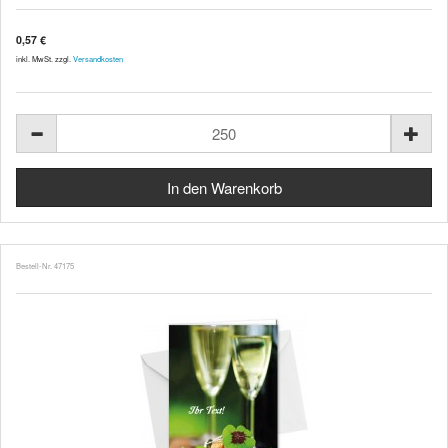
0,57 €
inkl. MwSt. zzgl.
Versandkosten
Bestell-Nr. 47175