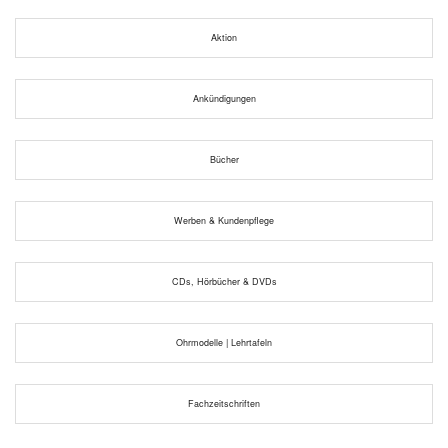
Aktion
Ankündigungen
Bücher
Werben & Kundenpflege
CDs, Hörbücher & DVDs
Ohrmodelle | Lehrtafeln
Fachzeitschriften