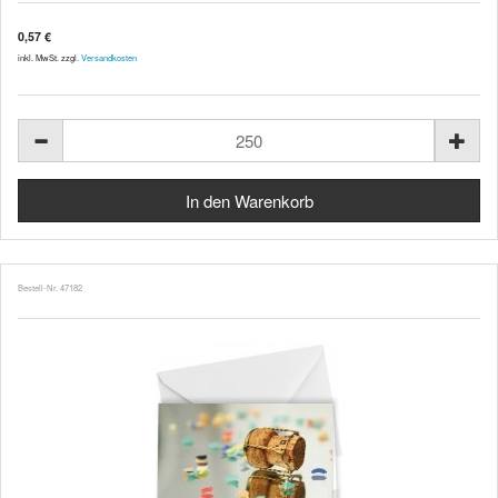
0,57 €
inkl. MwSt. zzgl.
Versandkosten
Bestell-Nr. 47182