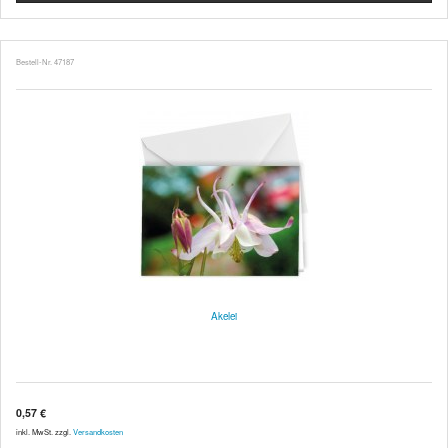
Bestell-Nr. 47187
Akelei
0,57 €
inkl. MwSt. zzgl.
Versandkosten