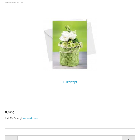
Bestell-Nr. 47177
Blütentopf
0,57 €
inkl. MwSt. zzgl.
Versandkosten