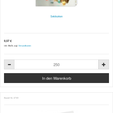
Sektkorken
0,57 €
inkl. MwSt. zzgl.
Versandkosten
Bestell-Nr. 47181