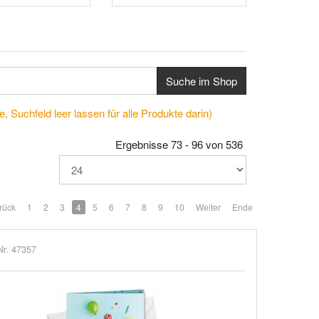
Suche im Shop
, Suchfeld leer lassen für alle Produkte darin)
Ergebnisse 73 - 96 von 536
rück
1
2
3
4
5
6
7
8
9
10
Weiter
Ende
Nr. 47357