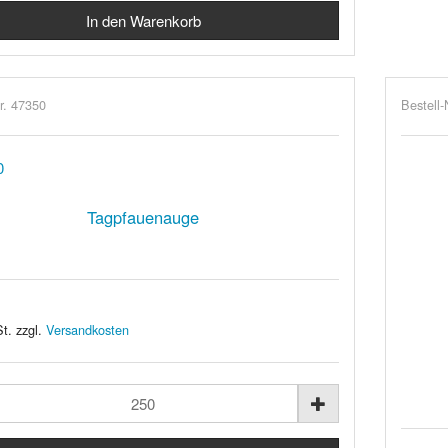
r. 47350
Bestell-
Tagpfauenauge
t. zzgl.
Versandkosten