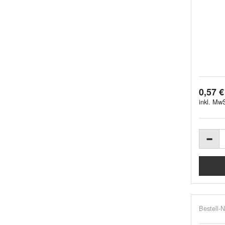
0,57 €
inkl. MwS
Bestell-N