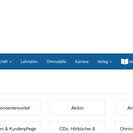
chäft
Lehrtafeln
Ohrmodelle
Karriere
Verlag
ak
onnentenvorteil
Aktion
An
n & Kundenpflege
CDs, Hörbücher &
Ohrmod