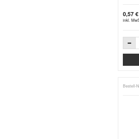
0,57 €
inkl. MwS
Bestell-N