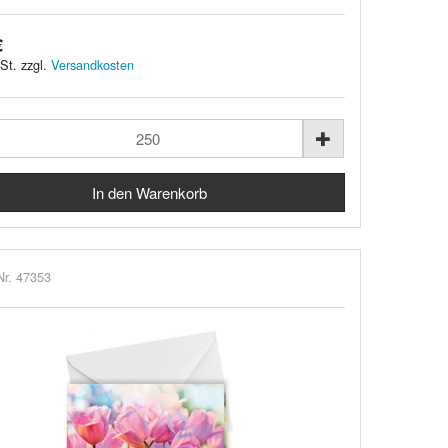
€
St. zzgl.
Versandkosten
Nr. 47353