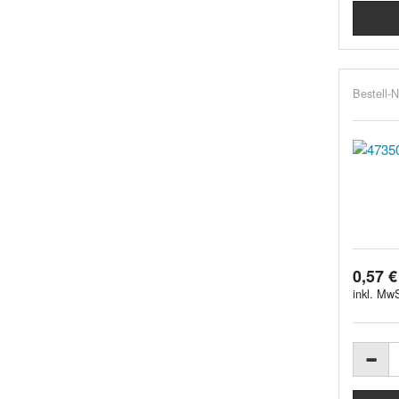
Bestell-N
0,57 €
inkl. MwS