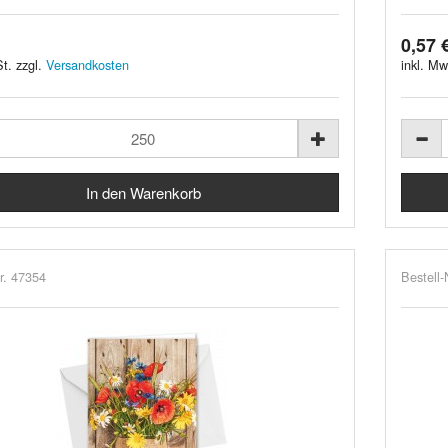
0,57 
t. zzgl.
Versandkosten
inkl. Mw
r. 47354
Bestell-