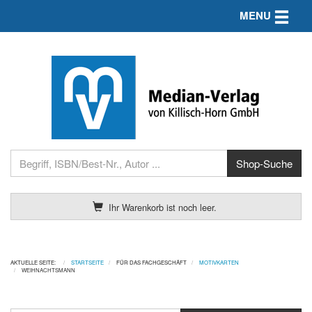
Toggle n
MENU
Ihr Warenkorb ist noch leer.
AKTUELLE SEITE:
STARTSEITE
FÜR DAS FACHGESCHÄFT
MOTIVKARTEN
WEIHNACHTSMANN