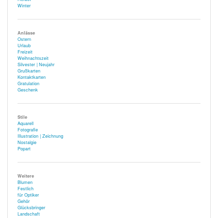
Winter
Anlässe
Ostern
Urlaub
Freizeit
Weihnachtszeit
Silvester | Neujahr
Grußkarten
Kontaktkarten
Gratulation
Geschenk
Stile
Aquarell
Fotografie
Illustration | Zeichnung
Nostalgie
Popart
Weitere
Blumen
Festlich
für Optiker
Gehör
Glücksbringer
Landschaft