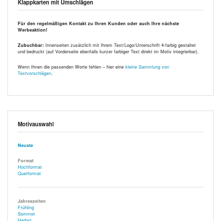
Klappkarten mit Umschlägen
Für den regelmäßigen Kontakt zu Ihren Kunden oder auch Ihre nächste
Werbeaktion!
Zubuchbar:
Innenseiten zusätzlich mit Ihrem Text/Logo/Unterschrift 4-farbig gestaltet
und bedruckt (auf Vorderseite ebenfalls kurzer farbiger Text direkt im Motiv integrierbar).
Wenn Ihnen die passenden Worte fehlen – hier eine
kleine Sammlung von
Textvorschlägen
.
Motivauswahl
Neuste
Format
Hochformat
Querformat
Jahreszeiten
Frühling
Sommer
Herbst