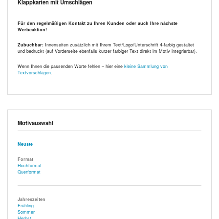
Klappkarten mit Umschlägen
Für den regelmäßigen Kontakt zu Ihren Kunden oder auch Ihre nächste
Werbeaktion!
Zubuchbar:
Innenseiten zusätzlich mit Ihrem Text/Logo/Unterschrift 4-farbig gestaltet
und bedruckt (auf Vorderseite ebenfalls kurzer farbiger Text direkt im Motiv integrierbar).
Wenn Ihnen die passenden Worte fehlen – hier eine
kleine Sammlung von
Textvorschlägen
.
Motivauswahl
Neuste
Format
Hochformat
Querformat
Jahreszeiten
Frühling
Sommer
Herbst