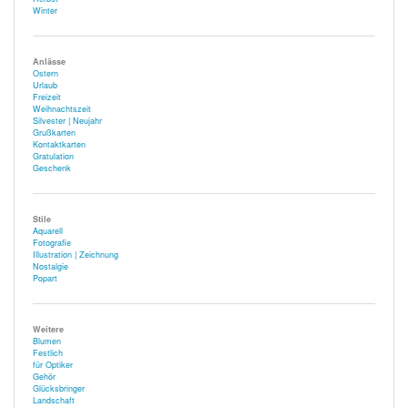
Winter
Anlässe
Ostern
Urlaub
Freizeit
Weihnachtszeit
Silvester | Neujahr
Grußkarten
Kontaktkarten
Gratulation
Geschenk
Stile
Aquarell
Fotografie
Illustration | Zeichnung
Nostalgie
Popart
Weitere
Blumen
Festlich
für Optiker
Gehör
Glücksbringer
Landschaft