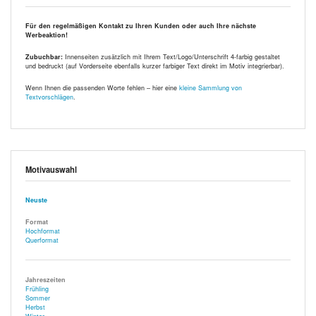
Für den regelmäßigen Kontakt zu Ihren Kunden oder auch Ihre nächste
Werbeaktion!
Zubuchbar:
Innenseiten zusätzlich mit Ihrem Text/Logo/Unterschrift 4-farbig gestaltet
und bedruckt (auf Vorderseite ebenfalls kurzer farbiger Text direkt im Motiv integrierbar).
Wenn Ihnen die passenden Worte fehlen – hier eine
kleine Sammlung von
Textvorschlägen
.
Motivauswahl
Neuste
Format
Hochformat
Querformat
Jahreszeiten
Frühling
Sommer
Herbst