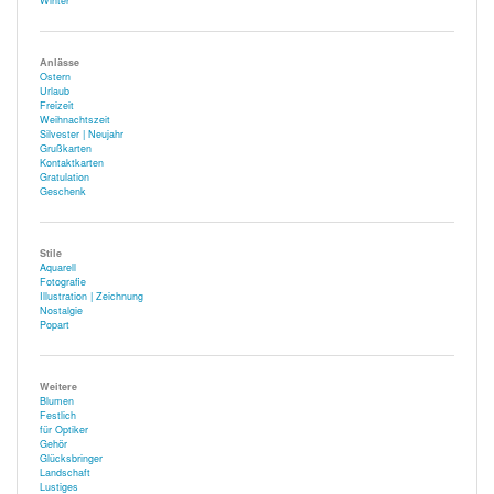
Winter
Anlässe
Ostern
Urlaub
Freizeit
Weihnachtszeit
Silvester | Neujahr
Grußkarten
Kontaktkarten
Gratulation
Geschenk
Stile
Aquarell
Fotografie
Illustration | Zeichnung
Nostalgie
Popart
Weitere
Blumen
Festlich
für Optiker
Gehör
Glücksbringer
Landschaft
Lustiges