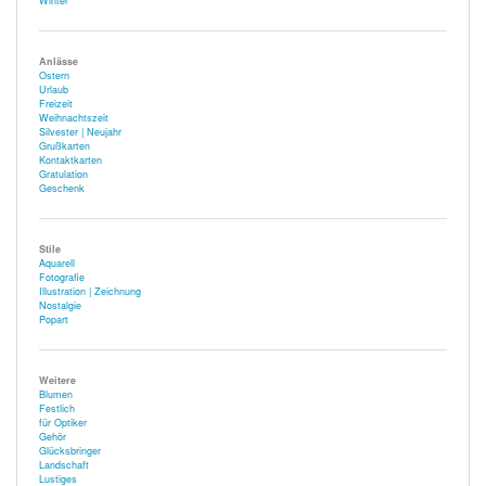
Winter
Anlässe
Ostern
Urlaub
Freizeit
Weihnachtszeit
Silvester | Neujahr
Grußkarten
Kontaktkarten
Gratulation
Geschenk
Stile
Aquarell
Fotografie
Illustration | Zeichnung
Nostalgie
Popart
Weitere
Blumen
Festlich
für Optiker
Gehör
Glücksbringer
Landschaft
Lustiges