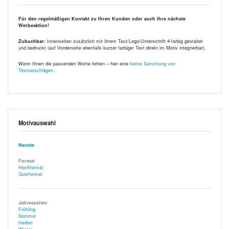
Für den regelmäßigen Kontakt zu Ihren Kunden oder auch Ihre nächste
Werbeaktion!
Zubuchbar:
Innenseiten zusätzlich mit Ihrem Text/Logo/Unterschrift 4-farbig gestaltet
und bedruckt (auf Vorderseite ebenfalls kurzer farbiger Text direkt im Motiv integrierbar).
Wenn Ihnen die passenden Worte fehlen – hier eine
kleine Sammlung von
Textvorschlägen
.
Motivauswahl
Neuste
Format
Hochformat
Querformat
Jahreszeiten
Frühling
Sommer
Herbst