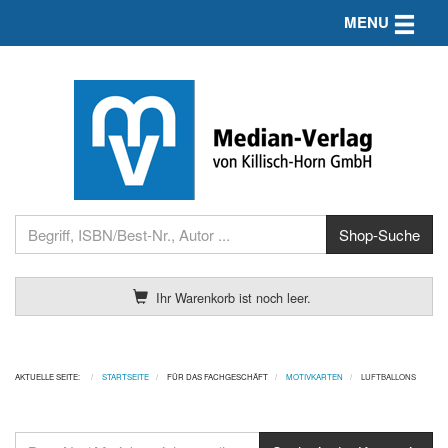
Toggle n
MENU
Ihr Warenkorb ist noch leer.
AKTUELLE SEITE:
STARTSEITE
FÜR DAS FACHGESCHÄFT
MOTIVKARTEN
LUFTBALLONS