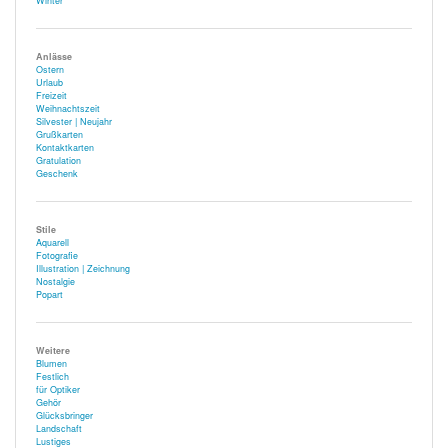
Winter
Anlässe
Ostern
Urlaub
Freizeit
Weihnachtszeit
Silvester | Neujahr
Grußkarten
Kontaktkarten
Gratulation
Geschenk
Stile
Aquarell
Fotografie
Illustration | Zeichnung
Nostalgie
Popart
Weitere
Blumen
Festlich
für Optiker
Gehör
Glücksbringer
Landschaft
Lustiges