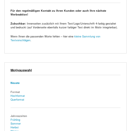
Für den regelmäßigen Kontakt zu Ihren Kunden oder auch Ihre nächste
Werbeaktion!
Zubuchbar:
Innenseiten zusätzlich mit Ihrem Text/Logo/Unterschrift 4-farbig gestaltet
und bedruckt (auf Vorderseite ebenfalls kurzer farbiger Text direkt im Motiv integrierbar).
Wenn Ihnen die passenden Worte fehlen – hier eine
kleine Sammlung von
Textvorschlägen
.
Motivauswahl
Neuste
Format
Hochformat
Querformat
Jahreszeiten
Frühling
Sommer
Herbst