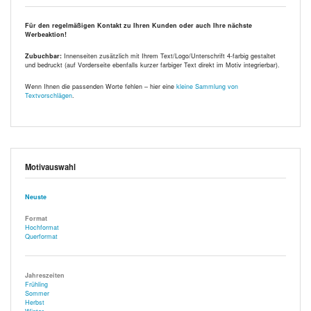
Für den regelmäßigen Kontakt zu Ihren Kunden oder auch Ihre nächste
Werbeaktion!
Zubuchbar:
Innenseiten zusätzlich mit Ihrem Text/Logo/Unterschrift 4-farbig gestaltet
und bedruckt (auf Vorderseite ebenfalls kurzer farbiger Text direkt im Motiv integrierbar).
Wenn Ihnen die passenden Worte fehlen – hier eine
kleine Sammlung von
Textvorschlägen
.
Motivauswahl
Neuste
Format
Hochformat
Querformat
Jahreszeiten
Frühling
Sommer
Herbst