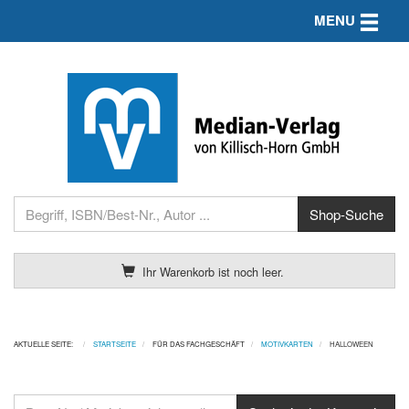
Toggle n
MENU
Ihr Warenkorb ist noch leer.
AKTUELLE SEITE:
STARTSEITE
FÜR DAS FACHGESCHÄFT
MOTIVKARTEN
HALLOWEEN