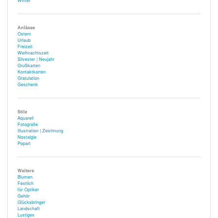
Winter
Anlässe
Ostern
Urlaub
Freizeit
Weihnachtszeit
Silvester | Neujahr
Grußkarten
Kontaktkarten
Gratulation
Geschenk
Stile
Aquarell
Fotografie
Illustration | Zeichnung
Nostalgie
Popart
Weitere
Blumen
Festlich
für Optiker
Gehör
Glücksbringer
Landschaft
Lustiges