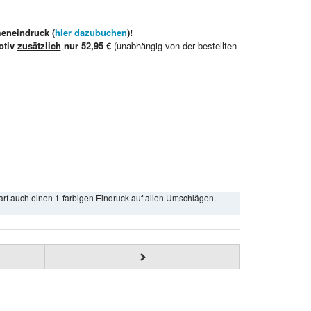
meneindruck (
hier dazubuchen
)!
otiv
zusätzlich
nur 52,95 €
(unabhängig von der bestellten
arf auch einen 1-farbigen Eindruck auf allen Umschlägen.