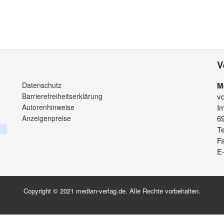
V
Datenschutz
M
Barrierefreiheitserklärung
v
Autorenhinweise
Im
Anzeigenpreise
6
Te
F
E-
Copyright © 2021 median-verlag.de. Alle Rechte vorbehalten.