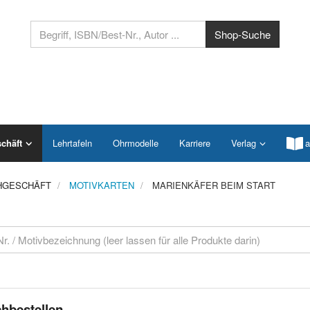
chäft
Lehrtafeln
Ohrmodelle
Karriere
Verlag
a
HGESCHÄFT
MOTIVKARTEN
MARIENKÄFER BEIM START
hbestellen