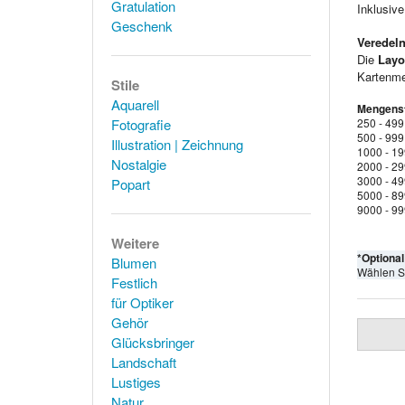
Gratulation
Inklusiv
Geschenk
Veredeln
Die
Layo
Kartenmen
Stile
Aquarell
Mengenst
Fotografie
250 - 499
500 - 999
Illustration | Zeichnung
1000 - 1
Nostalgie
2000 - 2
3000 - 4
Popart
5000 - 8
9000 - 9
Weitere
*Optiona
Blumen
Wählen S
Festlich
für Optiker
Gehör
Glücksbringer
Landschaft
Lustiges
Natur