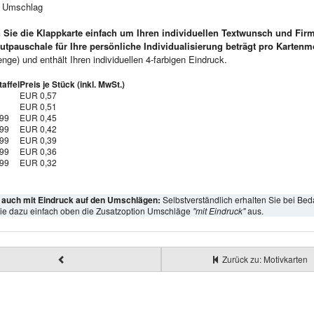
e Umschlag
 Sie die Klappkarte einfach um Ihren individuellen Textwunsch und Fir
utpauschale für Ihre persönliche Individualisierung beträgt pro Kartenm
ge) und enthält Ihren individuellen 4-farbigen Eindruck.
affel
Preis je Stück (inkl. MwSt.)
EUR 0,57
EUR 0,51
999
EUR 0,45
999
EUR 0,42
999
EUR 0,39
999
EUR 0,36
999
EUR 0,32
l auch mit Eindruck auf den Umschlägen:
Selbstverständlich erhalten Sie bei Bed
ie dazu einfach oben die Zusatzoption Umschläge
"mit Eindruck"
aus.
Zurück zu: Motivkarten