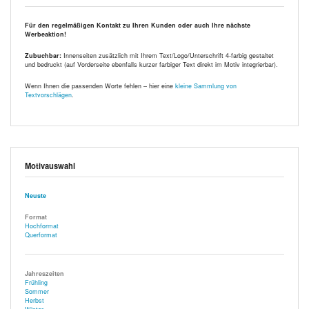
Für den regelmäßigen Kontakt zu Ihren Kunden oder auch Ihre nächste
Werbeaktion!
Zubuchbar:
Innenseiten zusätzlich mit Ihrem Text/Logo/Unterschrift 4-farbig gestaltet
und bedruckt (auf Vorderseite ebenfalls kurzer farbiger Text direkt im Motiv integrierbar).
Wenn Ihnen die passenden Worte fehlen – hier eine
kleine Sammlung von
Textvorschlägen
.
Motivauswahl
Neuste
Format
Hochformat
Querformat
Jahreszeiten
Frühling
Sommer
Herbst