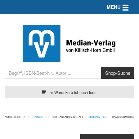
Toggle n
MENU
Ihr Warenkorb ist noch leer.
AKTUELLE SEITE:
STARTSEITE
FÜR DAS FACHGESCHÄFT
MOTIVKARTEN
GÄNSEBLÜMCHEN