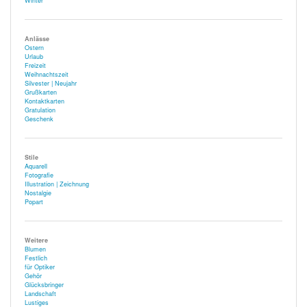
Winter
Anlässe
Ostern
Urlaub
Freizeit
Weihnachtszeit
Silvester | Neujahr
Grußkarten
Kontaktkarten
Gratulation
Geschenk
Stile
Aquarell
Fotografie
Illustration | Zeichnung
Nostalgie
Popart
Weitere
Blumen
Festlich
für Optiker
Gehör
Glücksbringer
Landschaft
Lustiges