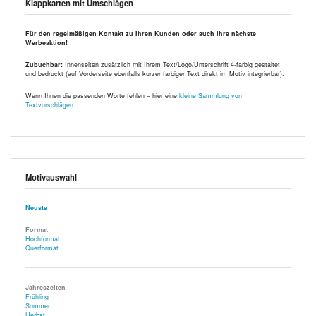
Klappkarten mit Umschlägen
Für den regelmäßigen Kontakt zu Ihren Kunden oder auch Ihre nächste
Werbeaktion!
Zubuchbar:
Innenseiten zusätzlich mit Ihrem Text/Logo/Unterschrift 4-farbig gestaltet
und bedruckt (auf Vorderseite ebenfalls kurzer farbiger Text direkt im Motiv integrierbar).
Wenn Ihnen die passenden Worte fehlen – hier eine
kleine Sammlung von
Textvorschlägen
.
Motivauswahl
Neuste
Format
Hochformat
Querformat
Jahreszeiten
Frühling
Sommer
Herbst