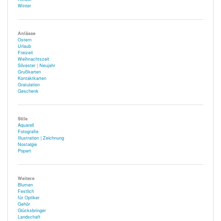
Winter
Anlässe
Ostern
Urlaub
Freizeit
Weihnachtszeit
Silvester | Neujahr
Grußkarten
Kontaktkarten
Gratulation
Geschenk
Stile
Aquarell
Fotografie
Illustration | Zeichnung
Nostalgie
Popart
Weitere
Blumen
Festlich
für Optiker
Gehör
Glücksbringer
Landschaft