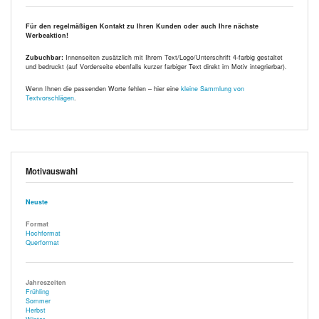
Für den regelmäßigen Kontakt zu Ihren Kunden oder auch Ihre nächste
Werbeaktion!
Zubuchbar:
Innenseiten zusätzlich mit Ihrem Text/Logo/Unterschrift 4-farbig gestaltet
und bedruckt (auf Vorderseite ebenfalls kurzer farbiger Text direkt im Motiv integrierbar).
Wenn Ihnen die passenden Worte fehlen – hier eine
kleine Sammlung von
Textvorschlägen
.
Motivauswahl
Neuste
Format
Hochformat
Querformat
Jahreszeiten
Frühling
Sommer
Herbst