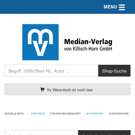
Toggle n
MENU
Ihr Warenkorb ist noch leer.
AKTUELLE SEITE:
STARTSEITE
FÜR DAS FACHGESCHÄFT
MOTIVKARTEN
CHRISTMASTIME