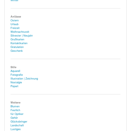
Winter
Anlässe
Ostern
Urlaub
Freizeit
Weihnachtszeit
Silvester | Neujahr
Grußkarten
Kontaktkarten
Gratulation
Geschenk
Stile
Aquarell
Fotografie
Illustration | Zeichnung
Nostalgie
Popart
Weitere
Blumen
Festlich
für Optiker
Gehör
Glücksbringer
Landschaft
Lustiges