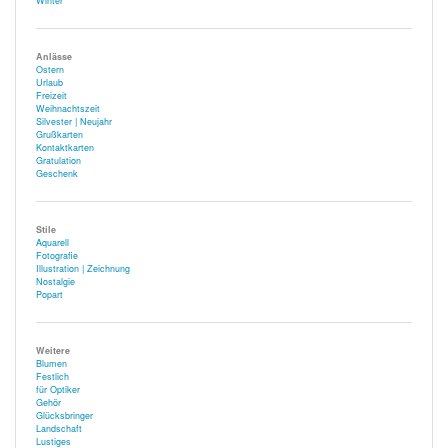
Winter
Anlässe
Ostern
Urlaub
Freizeit
Weihnachtszeit
Silvester | Neujahr
Grußkarten
Kontaktkarten
Gratulation
Geschenk
Stile
Aquarell
Fotografie
Illustration | Zeichnung
Nostalgie
Popart
Weitere
Blumen
Festlich
für Optiker
Gehör
Glücksbringer
Landschaft
Lustiges