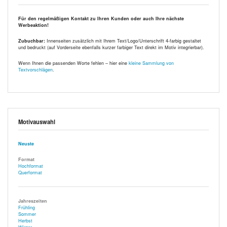
Für den regelmäßigen Kontakt zu Ihren Kunden oder auch Ihre nächste
Werbeaktion!
Zubuchbar:
Innenseiten zusätzlich mit Ihrem Text/Logo/Unterschrift 4-farbig gestaltet
und bedruckt (auf Vorderseite ebenfalls kurzer farbiger Text direkt im Motiv integrierbar).
Wenn Ihnen die passenden Worte fehlen – hier eine
kleine Sammlung von
Textvorschlägen
.
Motivauswahl
Neuste
Format
Hochformat
Querformat
Jahreszeiten
Frühling
Sommer
Herbst