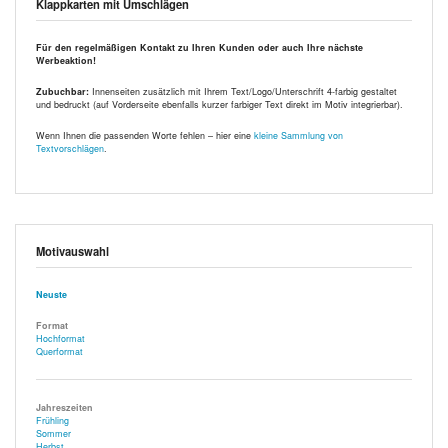
Klappkarten mit Umschlägen
Für den regelmäßigen Kontakt zu Ihren Kunden oder auch Ihre nächste
Werbeaktion!
Zubuchbar:
Innenseiten zusätzlich mit Ihrem Text/Logo/Unterschrift 4-farbig gestaltet
und bedruckt (auf Vorderseite ebenfalls kurzer farbiger Text direkt im Motiv integrierbar).
Wenn Ihnen die passenden Worte fehlen – hier eine
kleine Sammlung von
Textvorschlägen
.
Motivauswahl
Neuste
Format
Hochformat
Querformat
Jahreszeiten
Frühling
Sommer
Herbst