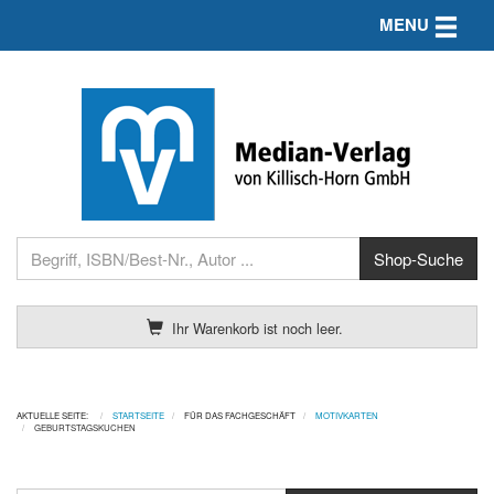
Toggle n
MENU
Ihr Warenkorb ist noch leer.
AKTUELLE SEITE:
STARTSEITE
FÜR DAS FACHGESCHÄFT
MOTIVKARTEN
GEBURTSTAGSKUCHEN