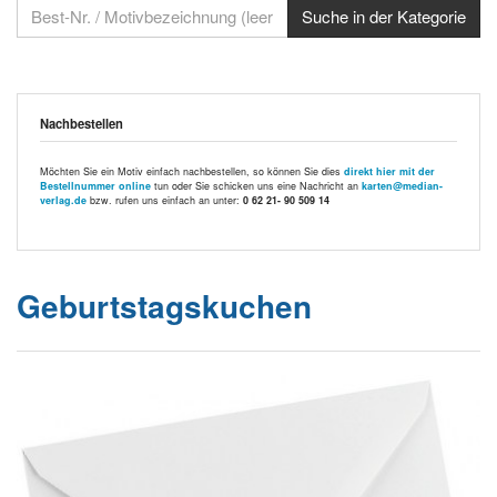
Nachbestellen
Möchten Sie ein Motiv einfach nachbestellen, so können Sie dies
direkt hier mit der
Bestellnummer online
tun oder Sie schicken uns eine Nachricht an
karten@median-
verlag.de
bzw. rufen uns einfach an unter:
0 62 21- 90 509 14
Geburtstagskuchen