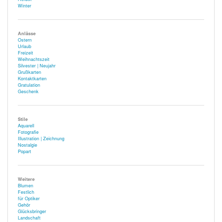
Winter
Anlässe
Ostern
Urlaub
Freizeit
Weihnachtszeit
Silvester | Neujahr
Grußkarten
Kontaktkarten
Gratulation
Geschenk
Stile
Aquarell
Fotografie
Illustration | Zeichnung
Nostalgie
Popart
Weitere
Blumen
Festlich
für Optiker
Gehör
Glücksbringer
Landschaft