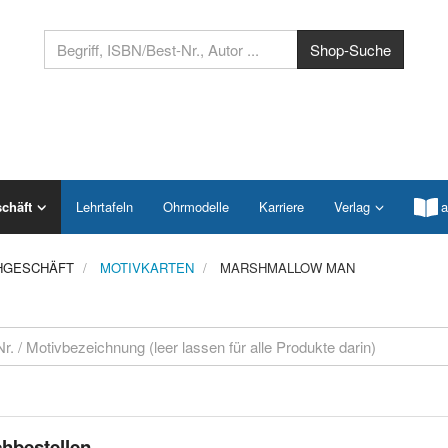
chäft
Lehrtafeln
Ohrmodelle
Karriere
Verlag
a
HGESCHÄFT
MOTIVKARTEN
MARSHMALLOW MAN
hbestellen