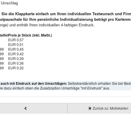
e Umschlag
 Sie die Klappkarte einfach um Ihren individuellen Textwunsch und Fir
utpauschale für Ihre persönliche Individualisierung beträgt pro Kartenm
ge) und enthält Ihren individuellen 4-farbigen Eindruck.
affel
Preis je Stück (inkl. MwSt.)
EUR 0,57
EUR 0,51
999
EUR 0,45
999
EUR 0,42
999
EUR 0,39
999
EUR 0,36
999
EUR 0,32
l auch mit Eindruck auf den Umschlägen:
Selbstverständlich erhalten Sie bei Bed
ie dazu einfach oben die Zusatzoption Umschläge
"mit Eindruck"
aus.
Zurück zu: Motivkarten