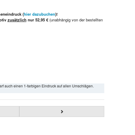
meneindruck (
hier dazubuchen
)!
otiv
zusätzlich
nur 52,95 €
(unabhängig von der bestellten
arf auch einen 1-farbigen Eindruck auf allen Umschlägen.