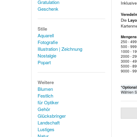
Gratulation
Inklusiv
Geschenk
Veredeln
Die
Layo
Kartenmen
Stile
Aquarell
Mengenst
Fotografie
250 - 499
500 - 999
Illustration | Zeichnung
1000 - 1
Nostalgie
2000 - 2
3000 - 4
Popart
5000 - 8
9000 - 9
Weitere
*Optiona
Blumen
Wählen S
Festlich
für Optiker
Gehör
Glücksbringer
Landschaft
Lustiges
Natur