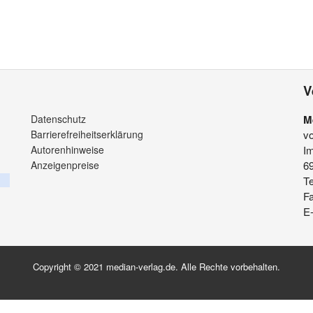
V
Datenschutz
M
Barrierefreiheitserklärung
v
Autorenhinweise
Im
Anzeigenpreise
6
Te
F
E-
Copyright © 2021 median-verlag.de. Alle Rechte vorbehalten.