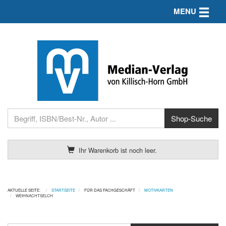
Toggle n
MENU
Ihr Warenkorb ist noch leer.
AKTUELLE SEITE:
STARTSEITE
FÜR DAS FACHGESCHÄFT
MOTIVKARTEN
WEIHNACHTSELCH