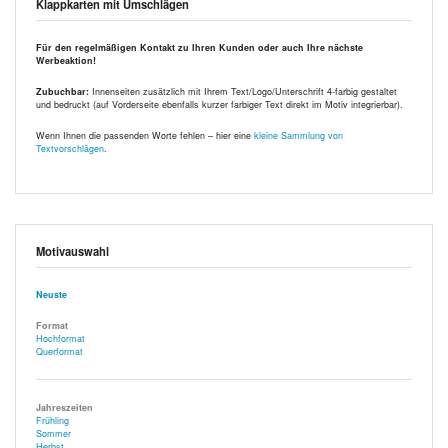
Klappkarten mit Umschlägen
Für den regelmäßigen Kontakt zu Ihren Kunden oder auch Ihre nächste
Werbeaktion!
Zubuchbar:
Innenseiten zusätzlich mit Ihrem Text/Logo/Unterschrift 4-farbig gestaltet
und bedruckt (auf Vorderseite ebenfalls kurzer farbiger Text direkt im Motiv integrierbar).
Wenn Ihnen die passenden Worte fehlen – hier eine
kleine Sammlung von
Textvorschlägen
.
Motivauswahl
Neuste
Format
Hochformat
Querformat
Jahreszeiten
Frühling
Sommer
Herbst