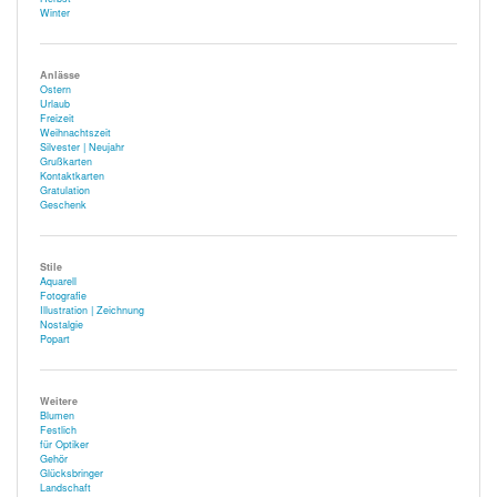
Winter
Anlässe
Ostern
Urlaub
Freizeit
Weihnachtszeit
Silvester | Neujahr
Grußkarten
Kontaktkarten
Gratulation
Geschenk
Stile
Aquarell
Fotografie
Illustration | Zeichnung
Nostalgie
Popart
Weitere
Blumen
Festlich
für Optiker
Gehör
Glücksbringer
Landschaft