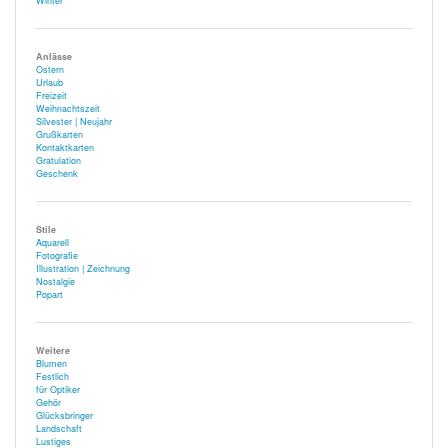
Winter
Anlässe
Ostern
Urlaub
Freizeit
Weihnachtszeit
Silvester | Neujahr
Grußkarten
Kontaktkarten
Gratulation
Geschenk
Stile
Aquarell
Fotografie
Illustration | Zeichnung
Nostalgie
Popart
Weitere
Blumen
Festlich
für Optiker
Gehör
Glücksbringer
Landschaft
Lustiges