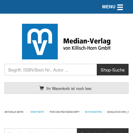
Toggle n
MENU
Ihr Warenkorb ist noch leer.
AKTUELLE SEITE:
STARTSEITE
FÜR DAS FACHGESCHÄFT
MOTIVKARTEN
MAIGLÖCKCHEN_2