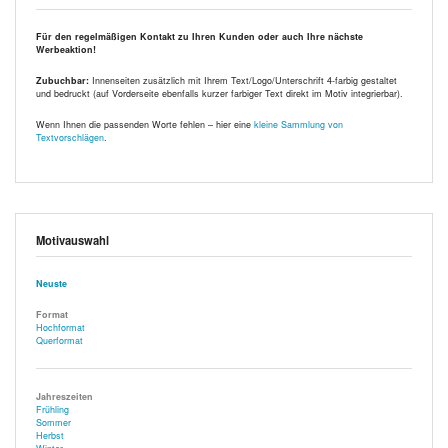
Für den regelmäßigen Kontakt zu Ihren Kunden oder auch Ihre nächste
Werbeaktion!
Zubuchbar:
Innenseiten zusätzlich mit Ihrem Text/Logo/Unterschrift 4-farbig gestaltet
und bedruckt (auf Vorderseite ebenfalls kurzer farbiger Text direkt im Motiv integrierbar).
Wenn Ihnen die passenden Worte fehlen – hier eine
kleine Sammlung von
Textvorschlägen
.
Motivauswahl
Neuste
Format
Hochformat
Querformat
Jahreszeiten
Frühling
Sommer
Herbst