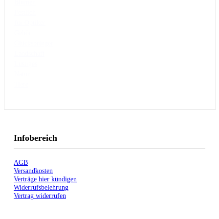
Blumen
Festlich
für Optiker
Gehör
Glücksbringer
Landschaft
Lustiges
Natur
Tiere
Infobereich
AGB
Versandkosten
Verträge hier kündigen
Widerrufsbelehrung
Vertrag widerrufen