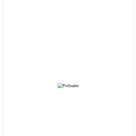
Beschreibung
Art: Klappkarte
Format (geschlossen): 10,5 x 14,8 (DIN A6)
Inklusive Umschlag
Veredeln Sie die Klappkarte einfach um Ihren individuellen Textwunsch und
Firmeneindruck (
hier dazubuchen
)!
Die
Layoutpauschale für Ihre persönliche Individualisierung beträgt pro
Kartenmotiv
zusätzlich
nur 52,95 €
(unabhängig von der bestellten
Kartenmenge) und enthält Ihren individuellen 4-farbigen Eindruck.
Mengenstaffel
Preis je Stück (inkl. MwSt.)
250 - 499
EUR 0,57
500 - 999
EUR 0,51
1000 - 1999
EUR 0,45
2000 - 2999
EUR 0,42
3000 - 4999
EUR 0,39
5000 - 8999
EUR 0,36
9000 - 9999
EUR 0,32