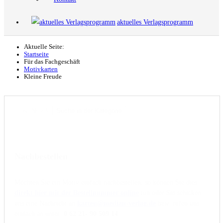
aktuelles Verlagsprogramm
Aktuelle Seite:
Startseite
Für das Fachgeschäft
Motivkarten
Kleine Freude
Nachbestellen
Möchten Sie ein Motiv einfach nachbestellen, so können Sie dies
direkt hier mit der Bestellnummer online
tun oder Sie schicken
uns eine Nachricht an
karten@median-verlag.de
bzw. rufen uns
einfach an unter:
0 62 21- 90 509 14