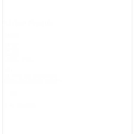
Kleine Freude
Bestell-Nr. 47369
0,57 €
inkl. MwSt. zzgl.
Versandkosten