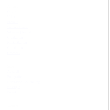
Anlässe
Ostern
Urlaub
Freizeit
Weihnachtszeit
Silvester | Neujahr
Grußkarten
Kontaktkarten
Gratulation
Geschenk
Stile
Aquarell
Fotografie
Illustration | Zeichnung
Nostalgie
Popart
Weitere