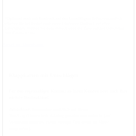
*Optional auch mit Eindruck auf den Umschlägen:
Selbstverständlich
erhalten Sie bei Bedarf auch einen 1-farbigen Eindruck auf allen
Umschlägen. Wählen Sie dazu einfach oben die Zusatzoption Umschläge
"mit Eindruck"
aus.
Zurück zu: Motivkarten
Klappkarten mit Umschlägen
Für den regelmäßigen Kontakt zu Ihren Kunden oder auch Ihre
nächste Werbeaktion!
Zubuchbar:
Innenseiten zusätzlich mit Ihrem
Text/Logo/Unterschrift 4-farbig gestaltet und bedruckt (auf
Vorderseite ebenfalls kurzer farbiger Text direkt im Motiv
integrierbar).