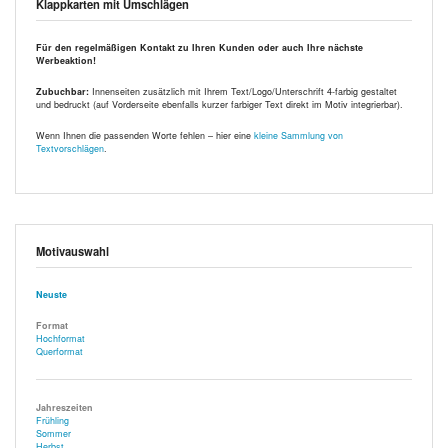
Klappkarten mit Umschlägen
Für den regelmäßigen Kontakt zu Ihren Kunden oder auch Ihre nächste
Werbeaktion!
Zubuchbar:
Innenseiten zusätzlich mit Ihrem Text/Logo/Unterschrift 4-farbig gestaltet
und bedruckt (auf Vorderseite ebenfalls kurzer farbiger Text direkt im Motiv integrierbar).
Wenn Ihnen die passenden Worte fehlen – hier eine
kleine Sammlung von
Textvorschlägen
.
Motivauswahl
Neuste
Format
Hochformat
Querformat
Jahreszeiten
Frühling
Sommer
Herbst