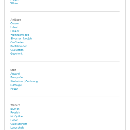
Winter
Anlässe
Ostern
Urlaub
Freizeit
Weihnachtszeit
Silvester | Neujahr
Grußkarten
Kontaktkarten
Gratulation
Geschenk
Stile
Aquarell
Fotografie
Illustration | Zeichnung
Nostalgie
Popart
Weitere
Blumen
Festlich
für Optiker
Gehör
Glücksbringer
Landschaft