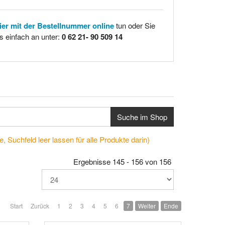
hier mit der Bestellnummer online
tun oder Sie
s einfach an unter:
0 62 21- 90 509 14
Suche im Shop
, Suchfeld leer lassen für alle Produkte darin)
Ergebnisse 145 - 156 von 156
Start
Zurück
1
2
3
4
5
6
7
Weiter
Ende