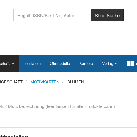
chäft
Lehrtafeln
Ohrmodelle
Karriere
Verlag
a
HGESCHÄFT
MOTIVKARTEN
BLUMEN
hbestellen