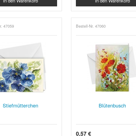
r. 47059
Bestell-Nr. 47060
Stiefmütterchen
Blütenbusch
0,57 €