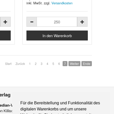
inkl. MwSt. zzgl.
Versandkosten
Start
Zurück
1
2
3
4
5
6
7
Weiter
Ende
erlag
Für die Bereitstellung und Funktionalität des
edian-Verlag
digitalen Warenkorbs und um unsere
on Killisch-Horn GmbH