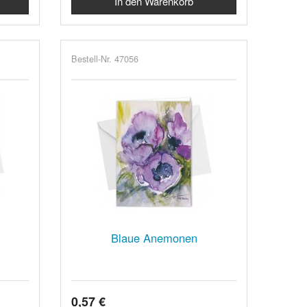
Bestell-Nr. 47056
Blaue Anemonen
0,57 €