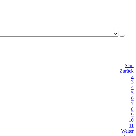
Start
Zurück
2
3
4
5
6
7
8
9
10
11
Weiter