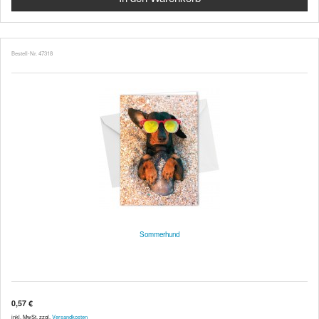
Bestell-Nr. 47318
Sommerhund
0,57 €
inkl. MwSt. zzgl.
Versandkosten