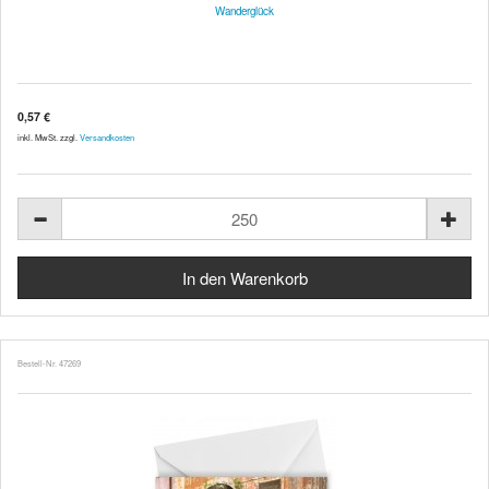
Wanderglück
0,57 €
inkl. MwSt. zzgl.
Versandkosten
Bestell-Nr. 47269