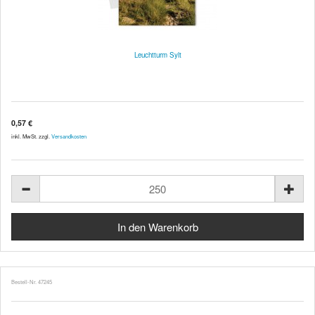
Leuchtturm Sylt
0,57 €
inkl. MwSt. zzgl.
Versandkosten
Bestell-Nr. 47245