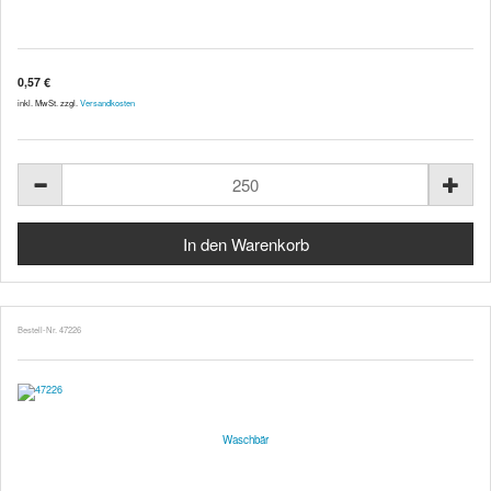
0,57 €
inkl. MwSt. zzgl.
Versandkosten
Bestell-Nr. 47226
Waschbär