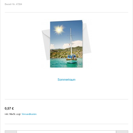
Bestell-Nr. 47264
Sommertraum
0,57 €
inkl. MwSt. zzgl.
Versandkosten