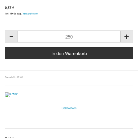
0,57 €
inkl. MwSt. zzgl.
Versandkosten
Bestell-Nr. 47182
Sektkorken
0,57 €