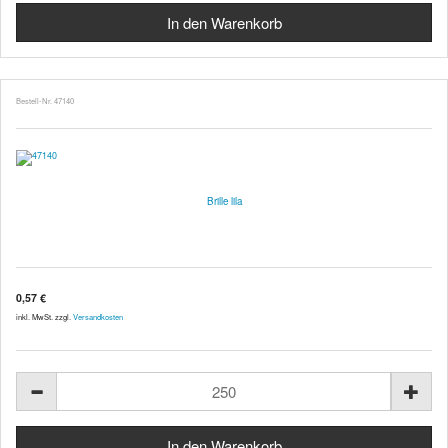
Bestell-Nr. 47140
Brille lila
0,57 €
inkl. MwSt. zzgl.
Versandkosten