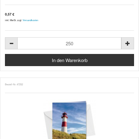
0,57 €
inkl. MwSt. zzgl.
Versandkosten
Bestell-Nr. 47252