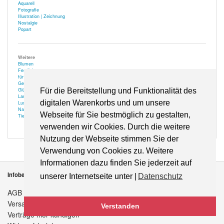
Aquarell
Fotografie
Illustration | Zeichnung
Nostalgie
Popart
Weitere
Blumen
Festlich
für Optiker
Gehör
Glücksbringer
Für die Bereitstellung und Funktionalität des
Landschaft
digitalen Warenkorbs und um unsere
Lustiges
Natur
Webseite für Sie bestmöglich zu gestalten,
Tiere
verwenden wir Cookies. Durch die weitere
Nutzung der Webseite stimmen Sie der
Verwendung von Cookies zu. Weitere
Informationen dazu finden Sie jederzeit auf
Infobereich
unserer Internetseite unter |
Datenschutz
AGB
Versandkosten
Verstanden
Verträge hier kündigen