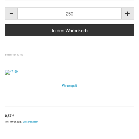
Bestell-Nr. 47159
Winterspaß
0,57 €
inkl. MwSt. zzgl.
Versandkosten