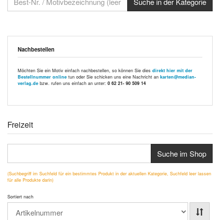
Nachbestellen
Möchten Sie ein Motiv einfach nachbestellen, so können Sie dies
direkt hier mit der
Bestellnummer online
tun oder Sie schicken uns eine Nachricht an
karten@median-
verlag.de
bzw. rufen uns einfach an unter:
0 62 21- 90 509 14
Freizeit
Suche im Shop
(Suchbegriff im Suchfeld für ein bestimmtes Produkt in der aktuellen Kategorie, Suchfeld leer lassen
für alle Produkte darin)
Sortiert nach