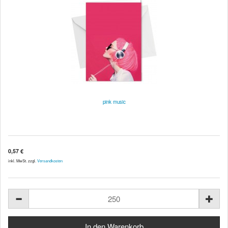
pink music
0,57 €
inkl. MwSt. zzgl.
Versandkosten