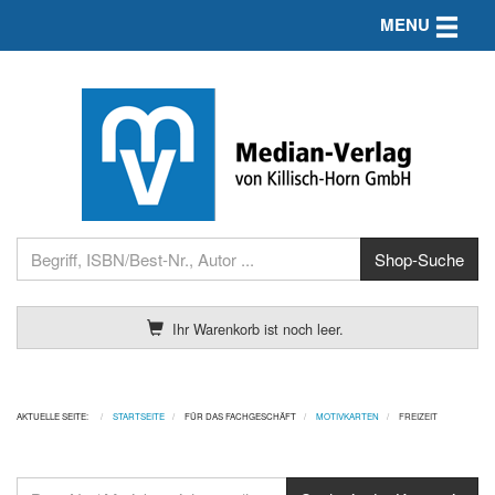
Toggle n
MENU
Ihr Warenkorb ist noch leer.
AKTUELLE SEITE:
STARTSEITE
FÜR DAS FACHGESCHÄFT
MOTIVKARTEN
FREIZEIT