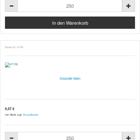
Bestell-Nr. 47156
Gesünder leben
0,57 €
inkl. MwSt. zzgl.
Versandkosten