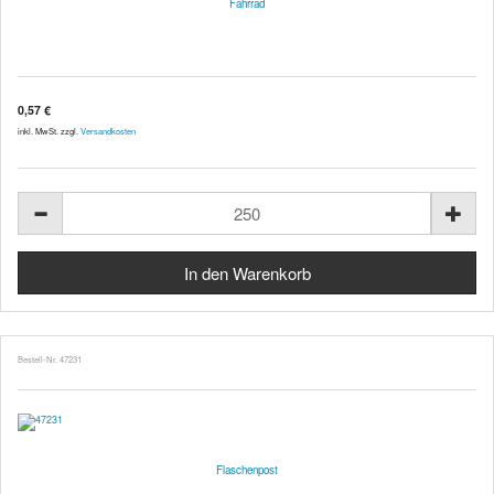
Fahrrad
0,57 €
inkl. MwSt. zzgl.
Versandkosten
Bestell-Nr. 47231
Flaschenpost