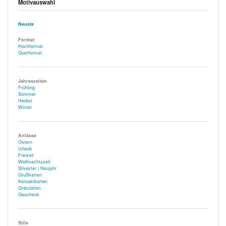
Motivauswahl
Neuste
Format
Hochformat
Querformat
Jahreszeiten
Frühling
Sommer
Herbst
Winter
Anlässe
Ostern
Urlaub
Freizeit
Weihnachtszeit
Silvester | Neujahr
Grußkarten
Kontaktkarten
Gratulation
Geschenk
Stile