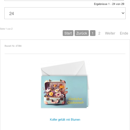
Ergebnisse 1 - 24 von 29
Seite 1 von 2
Start
Zurück
1
2
Weiter
Ende
Bestell-Nr. 47384
Koffer gefüllt mit Blumen