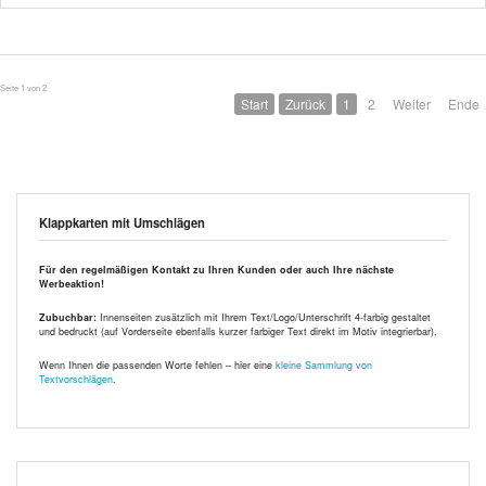
Seite 1 von 2
Start
Zurück
1
2
Weiter
Ende
Klappkarten mit Umschlägen
Für den regelmäßigen Kontakt zu Ihren Kunden oder auch Ihre nächste
Werbeaktion!
Zubuchbar:
Innenseiten zusätzlich mit Ihrem Text/Logo/Unterschrift 4-farbig gestaltet
und bedruckt (auf Vorderseite ebenfalls kurzer farbiger Text direkt im Motiv integrierbar).
Wenn Ihnen die passenden Worte fehlen – hier eine
kleine Sammlung von
Textvorschlägen
.