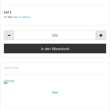
0,57 €
inkl. MwSt. zzgl.
Versandkosten
Bestell-Nr. 47225
Mops