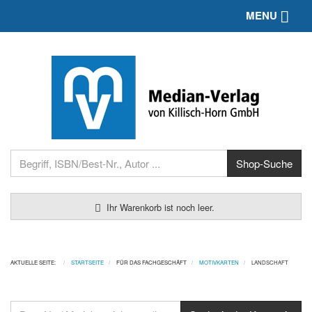
Toggle 
MENU
Ihr Warenkorb ist noch leer.
AKTUELLE SEITE:
STARTSEITE
FÜR DAS FACHGESCHÄFT
MOTIVKARTEN
LANDSCHAFT