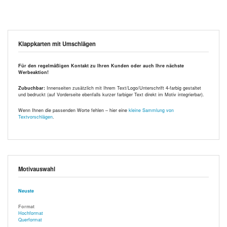
Klappkarten mit Umschlägen
Für den regelmäßigen Kontakt zu Ihren Kunden oder auch Ihre nächste
Werbeaktion!
Zubuchbar:
Innenseiten zusätzlich mit Ihrem Text/Logo/Unterschrift 4-farbig gestaltet
und bedruckt (auf Vorderseite ebenfalls kurzer farbiger Text direkt im Motiv integrierbar).
Wenn Ihnen die passenden Worte fehlen – hier eine
kleine Sammlung von
Textvorschlägen
.
Motivauswahl
Neuste
Format
Hochformat
Querformat