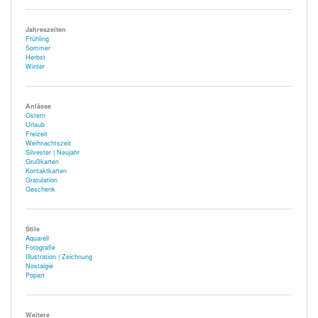
Jahreszeiten
Frühling
Sommer
Herbst
Winter
Anlässe
Ostern
Urlaub
Freizeit
Weihnachtszeit
Silvester | Neujahr
Grußkarten
Kontaktkarten
Gratulation
Geschenk
Stile
Aquarell
Fotografie
Illustration | Zeichnung
Nostalgie
Popart
Weitere