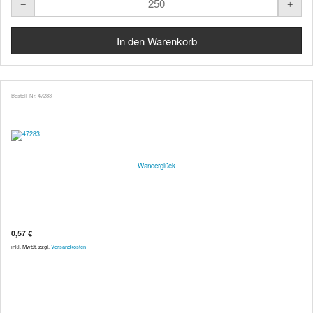
Bestell-Nr. 47283
Wanderglück
0,57 €
inkl. MwSt. zzgl.
Versandkosten