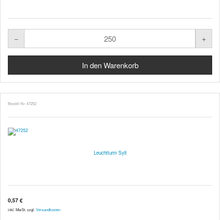
Bestell-Nr. 47252
Leuchtturm Sylt
0,57 €
inkl. MwSt. zzgl.
Versandkosten