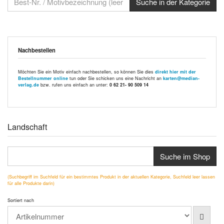
Nachbestellen
Möchten Sie ein Motiv einfach nachbestellen, so können Sie dies
direkt hier mit der
Bestellnummer online
tun oder Sie schicken uns eine Nachricht an
karten@median-
verlag.de
bzw. rufen uns einfach an unter:
0 62 21- 90 509 14
Landschaft
Suche im Shop
(Suchbegriff im Suchfeld für ein bestimmtes Produkt in der aktuellen Kategorie, Suchfeld leer lassen
für alle Produkte darin)
Sortiert nach