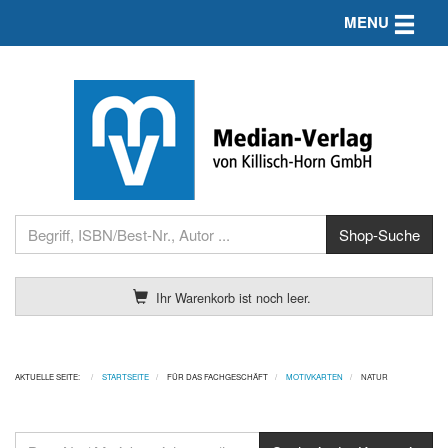
Toggle n
MENU
Ihr Warenkorb ist noch leer.
AKTUELLE SEITE:
STARTSEITE
FÜR DAS FACHGESCHÄFT
MOTIVKARTEN
NATUR