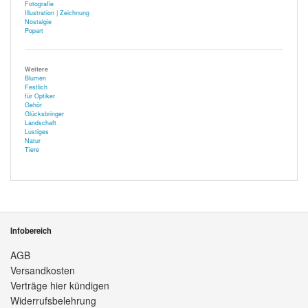
Fotografie
Illustration | Zeichnung
Nostalgie
Popart
Weitere
Blumen
Festlich
für Optiker
Gehör
Glücksbringer
Landschaft
Lustiges
Natur
Tiere
Infobereich
AGB
Versandkosten
Verträge hier kündigen
Widerrufsbelehrung