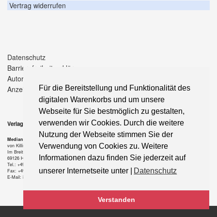
Vertrag widerrufen
Datenschutz
Barrierefreiheitserklärung
Autorenhinweise
Für die Bereitstellung und Funktionalität des
Anzeigenpreise
digitalen Warenkorbs und um unsere
Webseite für Sie bestmöglich zu gestalten,
verwenden wir Cookies. Durch die weitere
Verlag
Nutzung der Webseite stimmen Sie der
Median-Verlag
Verwendung von Cookies zu. Weitere
von Killisch-Horn GmbH
Im Breitspiel 11 a
Informationen dazu finden Sie jederzeit auf
69126 Heidelberg
Tel.: +49-6221-90 509-0
unserer Internetseite unter |
Datenschutz
Fax: +49-6221-90 509-20
E-Mail: info@median-verlag.de
Verstanden