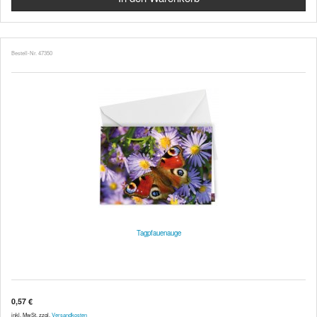
Bestell-Nr. 47350
Tagpfauenauge
0,57 €
inkl. MwSt. zzgl.
Versandkosten