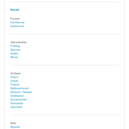
Neuste
Format
Hochformat
Querformat
Jahreszeiten
Frühling
Sommer
Herbst
Winter
Anlässe
Ostern
Urlaub
Freizeit
Weihnachtszeit
Silvester | Neujahr
Grußkarten
Kontaktkarten
Gratulation
Geschenk
Stile
Aquarell