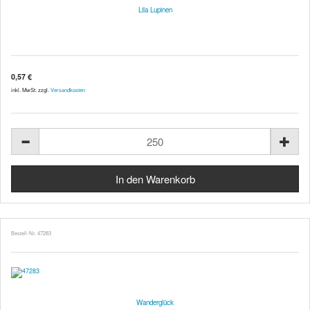
Lila Lupinen
0,57 €
inkl. MwSt. zzgl.
Versandkosten
Bestell-Nr. 47283
Wanderglück