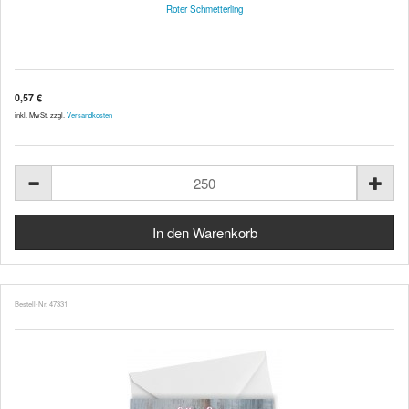
Roter Schmetterling
0,57 €
inkl. MwSt. zzgl.
Versandkosten
Bestell-Nr. 47331