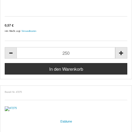
0,57 €
inkl. MwSt. zzgl.
Versandkosten
Bestell-Nr. 47275
Eisblume