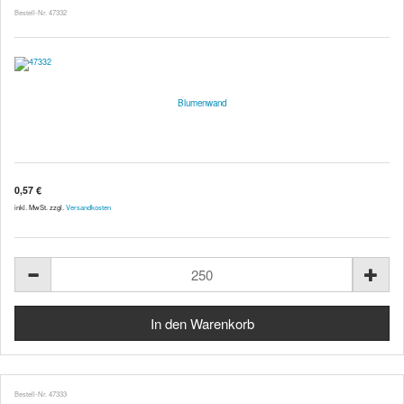
Bestell-Nr. 47332
Blumenwand
0,57 €
inkl. MwSt. zzgl.
Versandkosten
Bestell-Nr. 47333