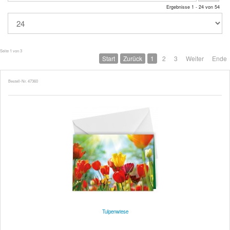
Ergebnisse 1 - 24 von 54
Seite 1 von 3
Start
Zurück
1
2
3
Weiter
Ende
Bestell-Nr. 47360
Tulpenwiese