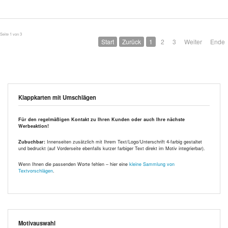
Seite 1 von 3
Start
Zurück
1
2
3
Weiter
Ende
Klappkarten mit Umschlägen
Für den regelmäßigen Kontakt zu Ihren Kunden oder auch Ihre nächste
Werbeaktion!
Zubuchbar:
Innenseiten zusätzlich mit Ihrem Text/Logo/Unterschrift 4-farbig gestaltet
und bedruckt (auf Vorderseite ebenfalls kurzer farbiger Text direkt im Motiv integrierbar).
Wenn Ihnen die passenden Worte fehlen – hier eine
kleine Sammlung von
Textvorschlägen
.
Motivauswahl