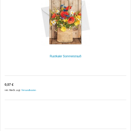
Rustikaler Sommerstrauß
0,57 €
inkl. MwSt. zzgl.
Versandkosten