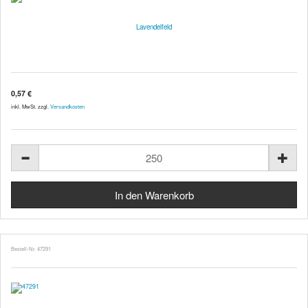
Lavendelfeld
0,57 €
inkl. MwSt. zzgl.
Versandkosten
Bestell-Nr. 47291