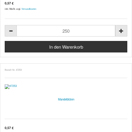
0,57 €
inkl. MwSt. zzgl.
Versandkosten
Bestell-Nr. 47253
Mandelblüten
0,57 €