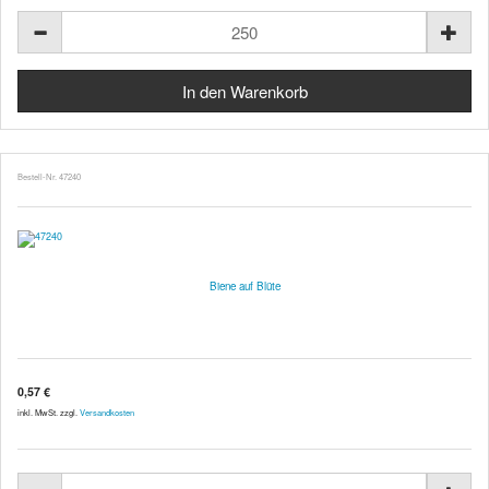
Bestell-Nr. 47240
Biene auf Blüte
0,57 €
inkl. MwSt. zzgl.
Versandkosten