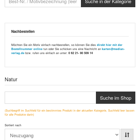
Nachbestellen
Möchten Sie ein Motiv einfach nachbestellen, so können Sie dies
direkt hier mit der
Bestellnummer online
tun oder Sie schicken uns eine Nachricht an
karten@median-
verlag.de
bzw. rufen uns einfach an unter:
0 62 21- 90 509 14
Natur
Suche im Shop
(Suchbegriff im Suchfeld für ein bestimmtes Produkt in der aktuellen Kategorie, Suchfeld leer lassen
für alle Produkte darin)
Sortiert nach