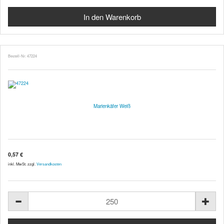
Bestell-Nr. 47224
Marienkäfer Weiß
0,57 €
inkl. MwSt. zzgl.
Versandkosten