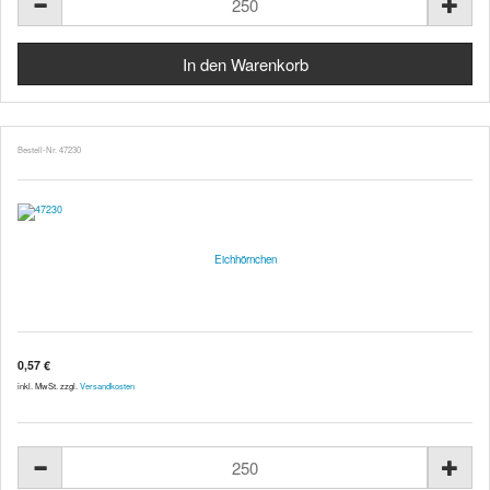
Bestell-Nr. 47230
Eichhörnchen
0,57 €
inkl. MwSt. zzgl.
Versandkosten