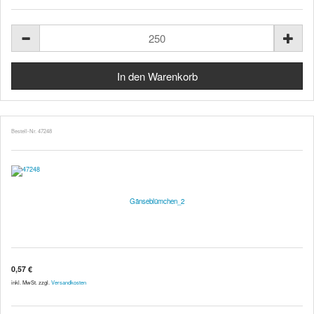
Bestell-Nr. 47248
Gänseblümchen_2
0,57 €
inkl. MwSt. zzgl.
Versandkosten