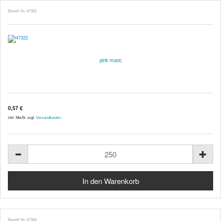
Bestell-Nr. 47322
pink music
0,57 €
inkl. MwSt. zzgl.
Versandkosten
Bestell-Nr. 47324