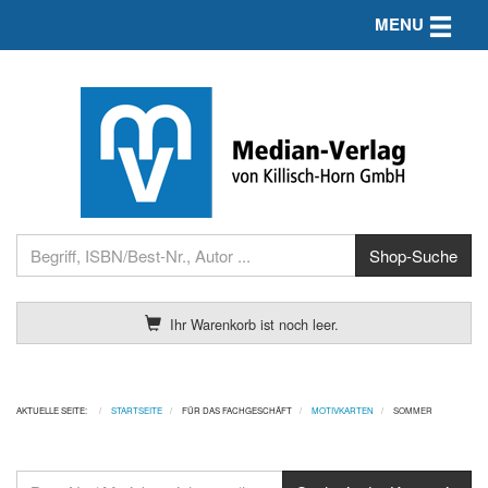
Toggle n
MENU
Ihr Warenkorb ist noch leer.
AKTUELLE SEITE:
STARTSEITE
FÜR DAS FACHGESCHÄFT
MOTIVKARTEN
SOMMER