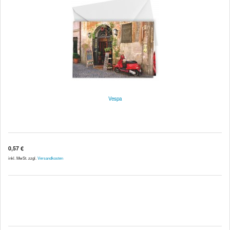
Vespa
0,57 €
inkl. MwSt. zzgl.
Versandkosten