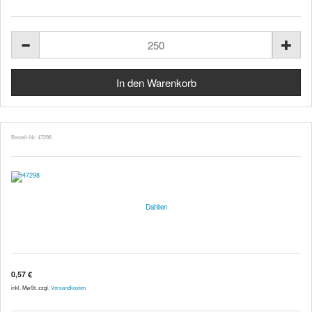
Bestell-Nr. 47298
Dahlien
0,57 €
inkl. MwSt. zzgl.
Versandkosten