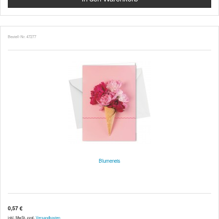
Bestell-Nr. 47277
Blumeneis
0,57 €
inkl. MwSt. zzgl.
Versandkosten