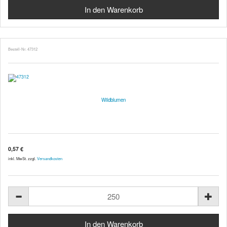
Bestell-Nr. 47312
Wildblumen
0,57 €
inkl. MwSt. zzgl.
Versandkosten