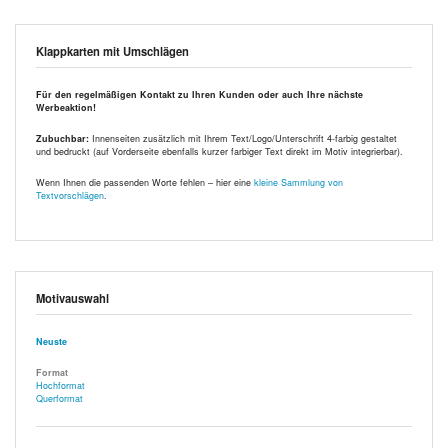
Klappkarten mit Umschlägen
Für den regelmäßigen Kontakt zu Ihren Kunden oder auch Ihre nächste
Werbeaktion!
Zubuchbar:
Innenseiten zusätzlich mit Ihrem Text/Logo/Unterschrift 4-farbig gestaltet
und bedruckt (auf Vorderseite ebenfalls kurzer farbiger Text direkt im Motiv integrierbar).
Wenn Ihnen die passenden Worte fehlen – hier eine
kleine Sammlung von
Textvorschlägen
.
Motivauswahl
Neuste
Format
Hochformat
Querformat