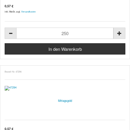
0,57 €
inkl. MwSt. zzgl.
Versandkosten
Bestell-Nr. 47294
Mittagsgold
0,57 €