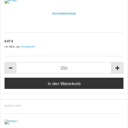
Sommerblumentopf
0,57 €
inkl. MwSt. zzgl.
Versandkosten
Bestell-Nr. 47341