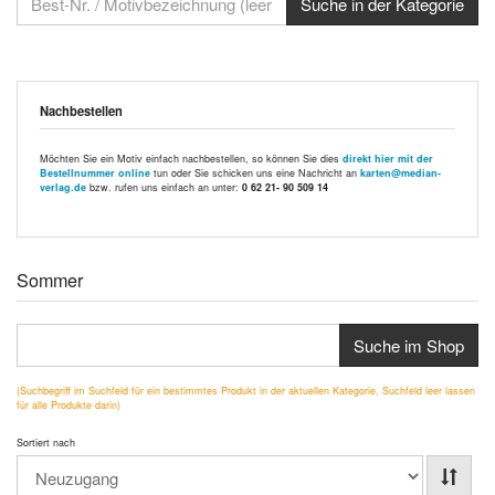
Nachbestellen
Möchten Sie ein Motiv einfach nachbestellen, so können Sie dies
direkt hier mit der
Bestellnummer online
tun oder Sie schicken uns eine Nachricht an
karten@median-
verlag.de
bzw. rufen uns einfach an unter:
0 62 21- 90 509 14
Sommer
Suche im Shop
(Suchbegriff im Suchfeld für ein bestimmtes Produkt in der aktuellen Kategorie, Suchfeld leer lassen
für alle Produkte darin)
Sortiert nach