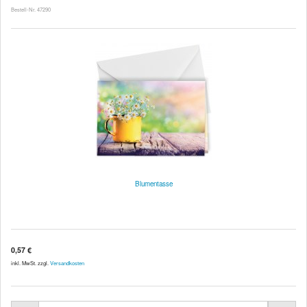
Bestell-Nr. 47290
Blumentasse
0,57 €
inkl. MwSt. zzgl.
Versandkosten