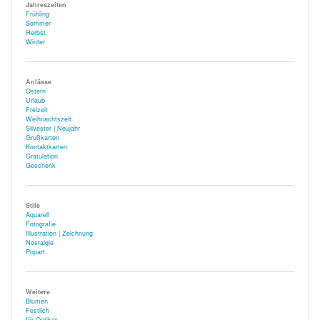
Jahreszeiten
Frühling
Sommer
Herbst
Winter
Anlässe
Ostern
Urlaub
Freizeit
Weihnachtszeit
Silvester | Neujahr
Grußkarten
Kontaktkarten
Gratulation
Geschenk
Stile
Aquarell
Fotografie
Illustration | Zeichnung
Nostalgie
Popart
Weitere
Blumen
Festlich
für Optiker