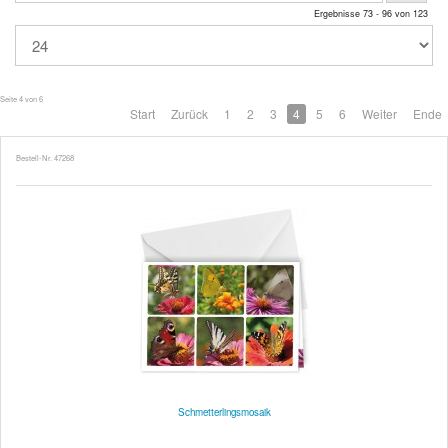
Ergebnisse 73 - 96 von 123
Seite 4 von 6
Start
Zurück
1
2
3
4
5
6
Weiter
Ende
Bestell-Nr. 47268
Schmetterlingsmosaik