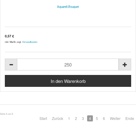
Aquarell-Bouquet
0,57 €
inkl. MwSt. zzgl.
Versandkosten
Seite 4 von 6
Start
Zurück
1
2
3
4
5
6
Weiter
Ende