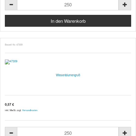
Bestell-Nr. 47309
Wiesenblumengruß
0,57 €
inkl. MwSt. zzgl.
Versandkosten