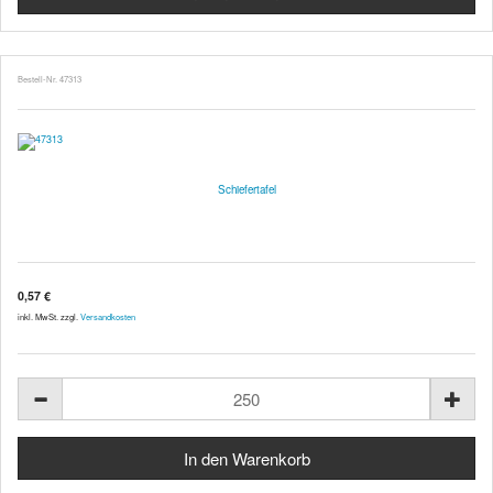
Bestell-Nr. 47313
Schiefertafel
0,57 €
inkl. MwSt. zzgl.
Versandkosten