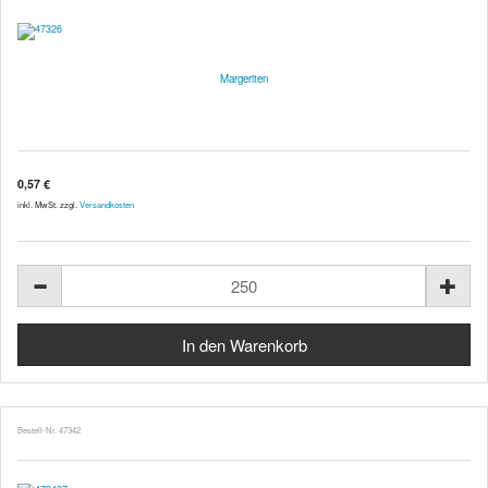
Margeriten
0,57 €
inkl. MwSt. zzgl.
Versandkosten
Bestell-Nr. 47342