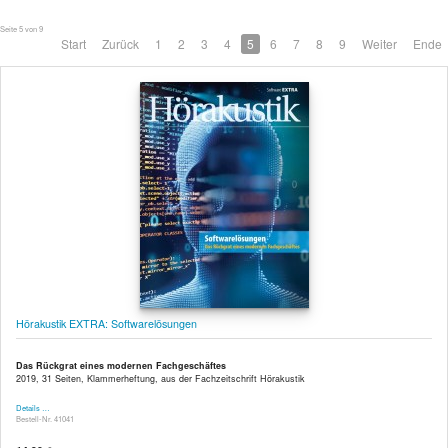
Seite 5 von 9
Start
Zurück
1
2
3
4
5
6
7
8
9
Weiter
Ende
Hörakustik EXTRA: Softwarelösungen
Das Rückgrat eines modernen Fachgeschäftes
2019, 31 Seiten, Klammerheftung, aus der Fachzeitschrift Hörakustik
Details …
Bestell-Nr. 41041