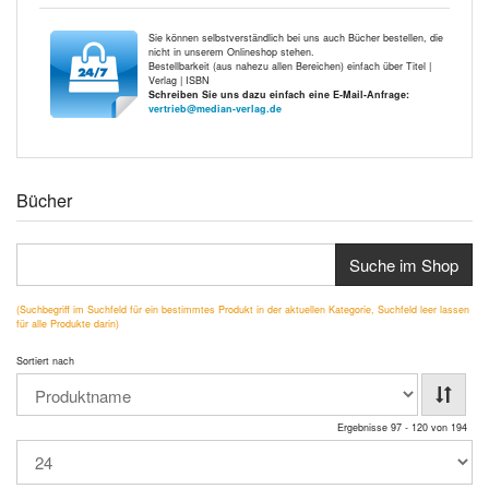
Sie können selbstverständlich bei uns auch Bücher bestellen, die
nicht in unserem Onlineshop stehen.
Bestellbarkeit (aus nahezu allen Bereichen) einfach über Titel |
Verlag | ISBN
Schreiben Sie uns dazu einfach eine E-Mail-Anfrage:
vertrieb@median-verlag.de
Bücher
Suche im Shop
(Suchbegriff im Suchfeld für ein bestimmtes Produkt in der aktuellen Kategorie, Suchfeld leer lassen
für alle Produkte darin)
Sortiert nach
Ergebnisse 97 - 120 von 194