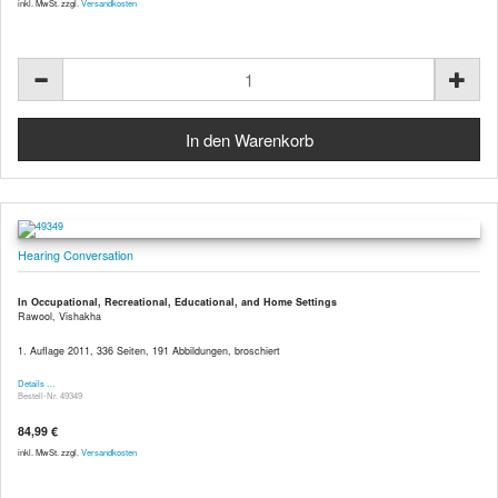
inkl. MwSt. zzgl.
Versandkosten
Hearing Conversation
In Occupational, Recreational, Educational, and Home Settings
Rawool, Vishakha
1. Auflage 2011, 336 Seiten, 191 Abbildungen, broschiert
Details …
Bestell-Nr. 49349
84,99 €
inkl. MwSt. zzgl.
Versandkosten