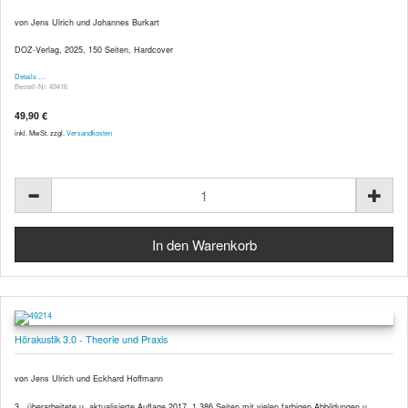
von Jens Ulrich und Johannes Burkart
DOZ-Verlag, 2025, 150 Seiten, Hardcover
Details …
Bestell-Nr. 49416
49,90 €
inkl. MwSt. zzgl.
Versandkosten
Hörakustik 3.0 - Theorie und Praxis
von Jens Ulrich und Eckhard Hoffmann
3., überarbeitete u. aktualisierte Auflage 2017, 1.386 Seiten mit vielen farbigen Abbildungen u.