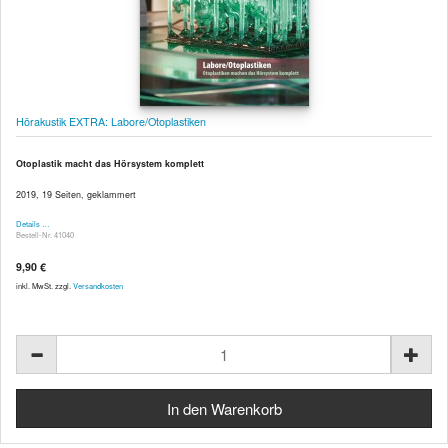
Hörakustik EXTRA: Labore/Otoplastiken
Otoplastik macht das Hörsystem komplett
2019, 19 Seiten, geklammert
Details …
Bestell-Nr. 41040
9,90 €
inkl. MwSt. zzgl.
Versandkosten