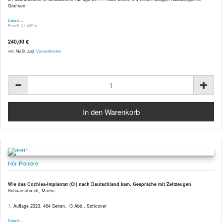
Grafiken
Details …
Bestell-Nr. 49214
240,00 €
inkl. MwSt. zzgl.
Versandkosten
Hör-Pioniere
Wie das Cochlea-Implantat (CI) nach Deutschland kam. Gespräche mit Zeitzeugen
Schaarschmidt, Martin
1. Auflage 2023, 464 Seiten, 13 Abb., Softcover
Details …