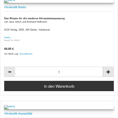
Hörakustik Basics
Das Wissen für die moderne Hörsystemanpassung
von Jens Ulrich und Eckhard Hoffmann
DOZ-Verlag, 2025, 204 Seiten, Hardcover
Details …
Bestell-Nr. 49418
69,90 €
inkl. MwSt. zzgl.
Versandkosten
Hörakustik Anpassfälle