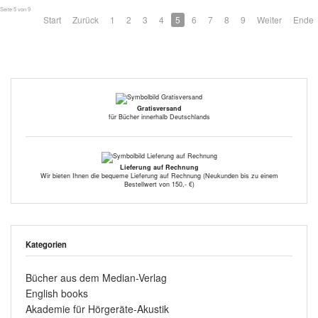
Seite 5 von 9
Start
Zurück
1
2
3
4
5
6
7
8
9
Weiter
Ende
Gratisversand
für Bücher innerhalb Deutschlands
Lieferung auf Rechnung
Wir bieten Ihnen die bequeme Lieferung auf Rechnung (Neukunden bis zu einem
Bestellwert von 150,- €)
Kategorien
Bücher aus dem Median-Verlag
English books
Akademie für Hörgeräte-Akustik