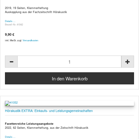
2019, 19 Seiten, Klammerheftung
Auskopplung aus der Fachzeitschrift Hörakustik
Details …
Bestell-Nr. 41042
9,90 €
inkl. MwSt. zzgl.
Versandkosten
Hörakustik EXTRA: Einkaufs- und Leistungsgemeinschaften
Facettenreiche Leistungsangebote
2022, 62 Seiten, Klammerheftung, aus der Zeitschrift Hörakustik
Details …