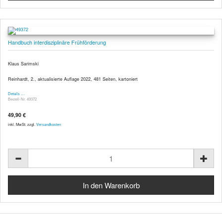
Handbuch interdisziplinäre Frühförderung
Klaus Sarimski
Reinhardt, 2., aktualisierte Auflage 2022, 481 Seiten, kartoniert
Details …
Bestell-Nr. 49372
49,90 €
inkl. MwSt. zzgl.
Versandkosten