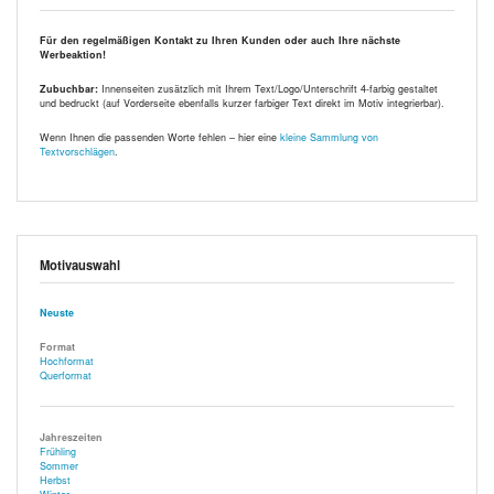
Für den regelmäßigen Kontakt zu Ihren Kunden oder auch Ihre nächste
Werbeaktion!
Zubuchbar:
Innenseiten zusätzlich mit Ihrem Text/Logo/Unterschrift 4-farbig gestaltet
und bedruckt (auf Vorderseite ebenfalls kurzer farbiger Text direkt im Motiv integrierbar).
Wenn Ihnen die passenden Worte fehlen – hier eine
kleine Sammlung von
Textvorschlägen
.
Motivauswahl
Neuste
Format
Hochformat
Querformat
Jahreszeiten
Frühling
Sommer
Herbst