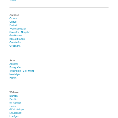
Winter
Anlässe
Ostern
Urlaub
Freizeit
Weihnachtszeit
Silvester | Neujahr
Grußkarten
Kontaktkarten
Gratulation
Geschenk
Stile
Aquarell
Fotografie
Illustration | Zeichnung
Nostalgie
Popart
Weitere
Blumen
Festlich
für Optiker
Gehör
Glücksbringer
Landschaft
Lustiges