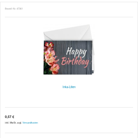
Bestell-Nr. 47361
Inka-Lilien
0,57 €
inkl. MwSt. zzgl.
Versandkosten