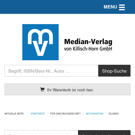
Toggle n
MENU
Ihr Warenkorb ist noch leer.
AKTUELLE SEITE:
STARTSEITE
FÜR DAS FACHGESCHÄFT
MOTIVKARTEN
BLUMEN