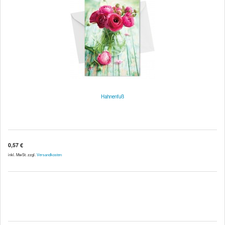
Hahnenfuß
0,57 €
inkl. MwSt. zzgl.
Versandkosten