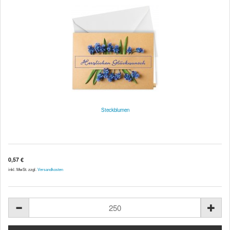
Steckblumen
0,57 €
inkl. MwSt. zzgl.
Versandkosten