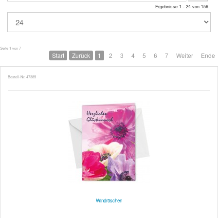
Ergebnisse 1 - 24 von 156
Seite 1 von 7
Start
Zurück
1
2
3
4
5
6
7
Weiter
Ende
Bestell-Nr. 47389
Windröschen