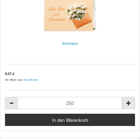
Blumenpost
0,57 €
inkl. MwSt. zzgl.
Versandkosten