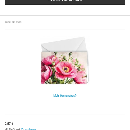
Bestell-Nr. 47385
Mohnblumenstrauß
0,57 €
inkl. MwSt. zzgl.
Versandkosten