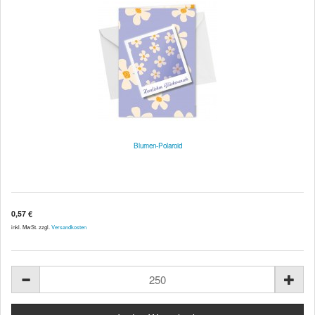
Blumen-Polaroid
0,57 €
inkl. MwSt. zzgl.
Versandkosten