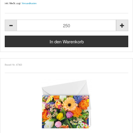
inkl. MwSt. zzgl.
Versandkosten
Bestell-Nr. 47363