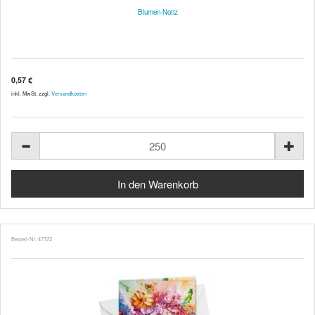
Blumen-Notiz
0,57 €
inkl. MwSt. zzgl.
Versandkosten
Bestell-Nr. 47372