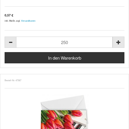
0,57 €
inkl. MwSt. zzgl.
Versandkosten
Bestell-Nr. 47367