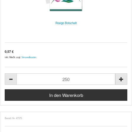
Rosige Botschaft
0,57 €
inkl. MwSt. zzgl.
Versandkosten
Bestell-Nr. 47375