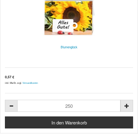
Blumenglück
0,57 €
inkl. MwSt. zzgl.
Versandkosten