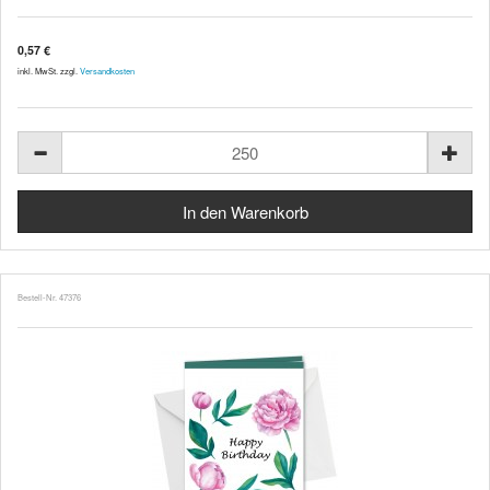
0,57 €
inkl. MwSt. zzgl.
Versandkosten
Bestell-Nr. 47376