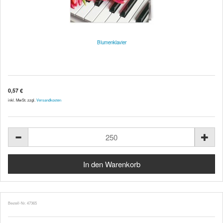
Blumenklavier
0,57 €
inkl. MwSt. zzgl.
Versandkosten
Bestell-Nr. 47365