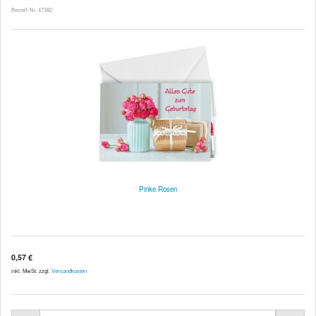
Bestell-Nr. 47382
Pinke Rosen
0,57 €
inkl. MwSt. zzgl.
Versandkosten