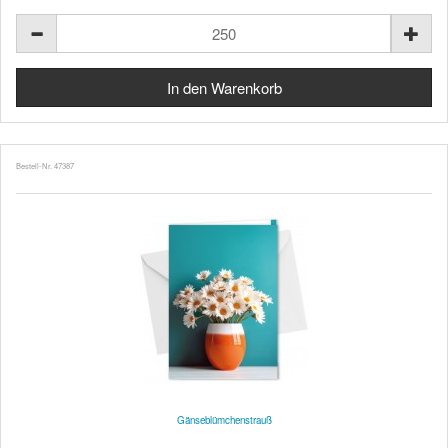
Bestell-Nr. 47387
Gänseblümchenstrauß