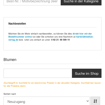
Nachbestellen
Möchten Sie ein Motiv einfach nachbestellen, so können Sie dies
direkt hier mit der
Bestellnummer online
tun oder Sie schicken uns eine Nachricht an
karten@median-
verlag.de
bzw. rufen uns einfach an unter:
0 62 21- 90 509 14
Blumen
Suche im Shop
(Suchbegriff im Suchfeld für ein bestimmtes Produkt in der aktuellen Kategorie, Suchfeld leer lassen
für alle Produkte darin)
Sortiert nach