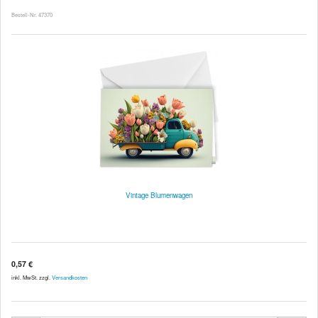
Bestell-Nr. 47370
Vintage Blumenwagen
0,57 €
inkl. MwSt. zzgl.
Versandkosten