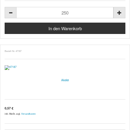
Bestell-Nr. 47187
Akelei
0,57 €
inkl. MwSt. zzgl.
Versandkosten