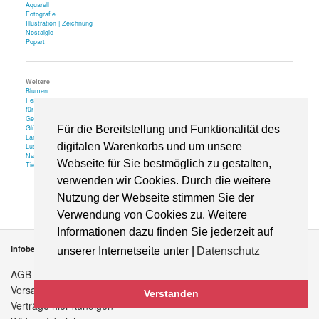
Aquarell
Fotografie
Illustration | Zeichnung
Nostalgie
Popart
Weitere
Blumen
Festlich
für Optiker
Gehör
Glücksbringer
Für die Bereitstellung und Funktionalität des
Landschaft
digitalen Warenkorbs und um unsere
Lustiges
Natur
Webseite für Sie bestmöglich zu gestalten,
Tiere
verwenden wir Cookies. Durch die weitere
Nutzung der Webseite stimmen Sie der
Verwendung von Cookies zu. Weitere
Informationen dazu finden Sie jederzeit auf
Infobereich
unserer Internetseite unter |
Datenschutz
AGB
Versandkosten
Verstanden
Verträge hier kündigen