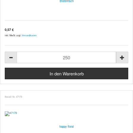
Blütentisch
0,57 €
inkl. MwSt. zzgl.
Versandkosten
Bestell-Nr. 47179
happy floral