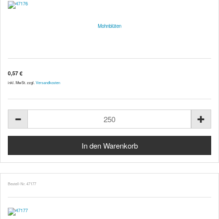
Mohnblüten
0,57 €
inkl. MwSt. zzgl.
Versandkosten
Bestell-Nr. 47177