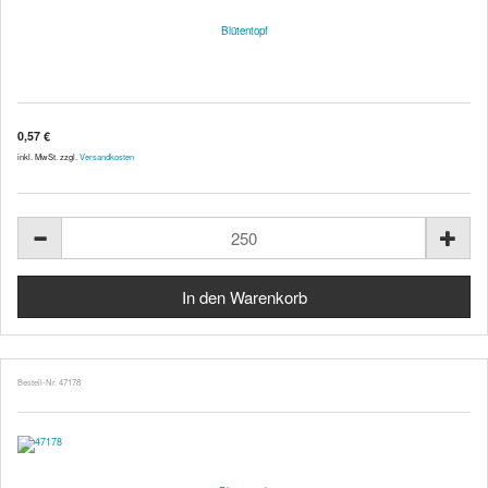
Blütentopf
0,57 €
inkl. MwSt. zzgl.
Versandkosten
Bestell-Nr. 47178