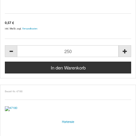
0,57 €
inkl. MwSt. zzgl.
Versandkosten
Bestell-Nr. 47180
Hortensie