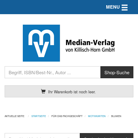
Toggle n
MENU
Ihr Warenkorb ist noch leer.
AKTUELLE SEITE:
STARTSEITE
FÜR DAS FACHGESCHÄFT
MOTIVKARTEN
BLUMEN