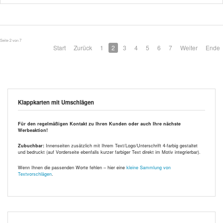
Seite 2 von 7
Start
Zurück
1
2
3
4
5
6
7
Weiter
Ende
Klappkarten mit Umschlägen
Für den regelmäßigen Kontakt zu Ihren Kunden oder auch Ihre nächste
Werbeaktion!
Zubuchbar:
Innenseiten zusätzlich mit Ihrem Text/Logo/Unterschrift 4-farbig gestaltet
und bedruckt (auf Vorderseite ebenfalls kurzer farbiger Text direkt im Motiv integrierbar).
Wenn Ihnen die passenden Worte fehlen – hier eine
kleine Sammlung von
Textvorschlägen
.