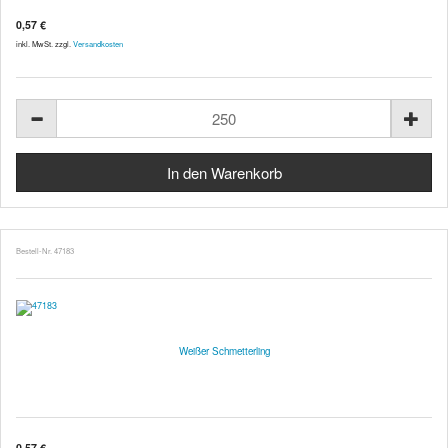
0,57 €
inkl. MwSt. zzgl.
Versandkosten
Bestell-Nr. 47183
Weißer Schmetterling
0,57 €