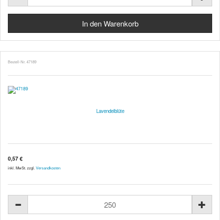
Bestell-Nr. 47189
Lavendelblüte
0,57 €
inkl. MwSt. zzgl.
Versandkosten