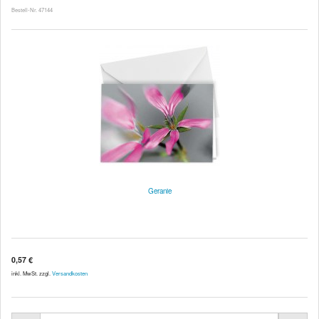
Bestell-Nr. 47144
Geranie
0,57 €
inkl. MwSt. zzgl.
Versandkosten