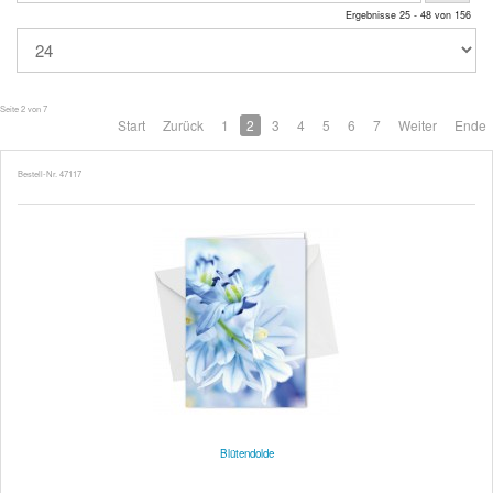
Ergebnisse 25 - 48 von 156
Seite 2 von 7
Start
Zurück
1
2
3
4
5
6
7
Weiter
Ende
Bestell-Nr. 47117
Blütendolde