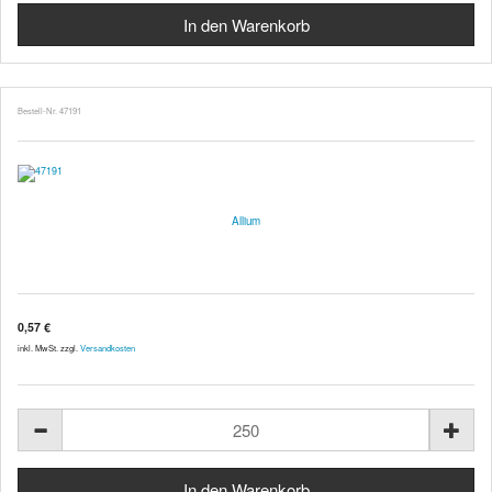
Bestell-Nr. 47191
Allium
0,57 €
inkl. MwSt. zzgl.
Versandkosten