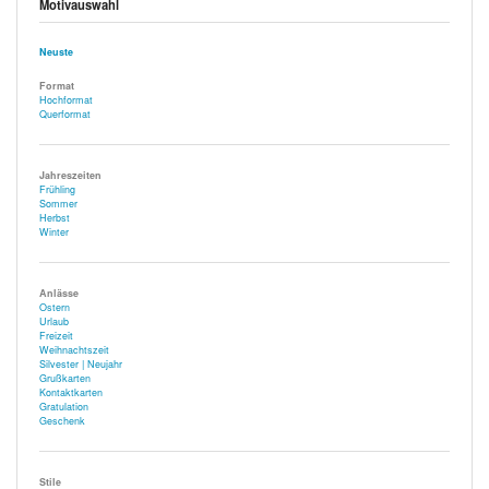
Motivauswahl
Neuste
Format
Hochformat
Querformat
Jahreszeiten
Frühling
Sommer
Herbst
Winter
Anlässe
Ostern
Urlaub
Freizeit
Weihnachtszeit
Silvester | Neujahr
Grußkarten
Kontaktkarten
Gratulation
Geschenk
Stile