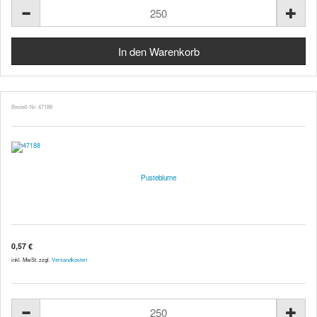
Bestell-Nr. 47188
Pusteblume
0,57 €
inkl. MwSt. zzgl.
Versandkosten