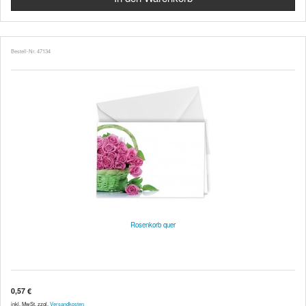
Bestell-Nr. 47134
Rosenkorb quer
0,57 €
inkl. MwSt. zzgl.
Versandkosten