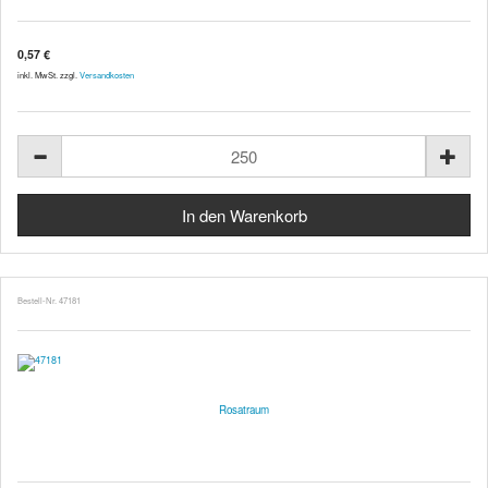
0,57 €
inkl. MwSt. zzgl.
Versandkosten
Bestell-Nr. 47181
Rosatraum