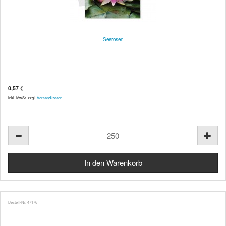
Seerosen
0,57 €
inkl. MwSt. zzgl.
Versandkosten
Bestell-Nr. 47176