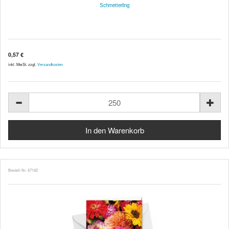
Schmetterling
0,57 €
inkl. MwSt. zzgl.
Versandkosten
Bestell-Nr. 47142