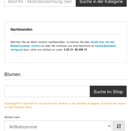
Nachbestellen
Möchten Sie ein Motiv einfach nachbestellen, so können Sie dies
direkt hier mit der
Bestellnummer online
tun oder Sie schicken uns eine Nachricht an
karten@median-
verlag.de
bzw. rufen uns einfach an unter:
0 62 21- 90 509 14
Blumen
Suche im Shop
(Suchbegriff im Suchfeld für ein bestimmtes Produkt in der aktuellen Kategorie, Suchfeld leer lassen
für alle Produkte darin)
Sortiert nach