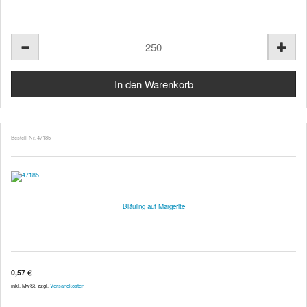
Bestell-Nr. 47185
Bläuling auf Margerite
0,57 €
inkl. MwSt. zzgl.
Versandkosten