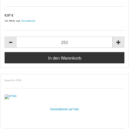
0,57 €
inkl. MwSt. zzgl.
Versandkosten
Bestell-Nr. 47333
Sonnenblumen auf Holz