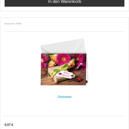
Bestell-Nr. 47340
Glücksbote
0,57 €