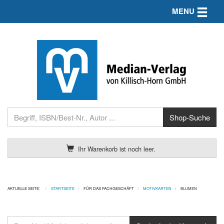
Toggle n
MENU
Ihr Warenkorb ist noch leer.
AKTUELLE SEITE:
STARTSEITE
FÜR DAS FACHGESCHÄFT
MOTIVKARTEN
BLUMEN