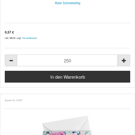
Roter Schmetterling
0,57 €
inkl. MwSt. zzgl.
Versandkosten
Bestell-Nr. 47327