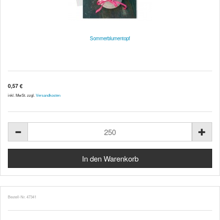
Sommerblumentopf
0,57 €
inkl. MwSt. zzgl.
Versandkosten
Bestell-Nr. 47341