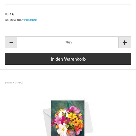
0,57 €
inkl. MwSt. zzgl.
Versandkosten
Bestell-Nr. 47342