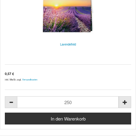
Lavendelfeld
0,57 €
inkl. MwSt. zzgl.
Versandkosten