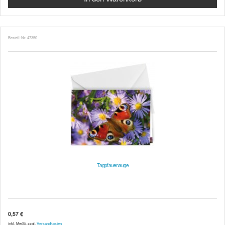
Bestell-Nr. 47350
Tagpfauenauge
0,57 €
inkl. MwSt. zzgl.
Versandkosten