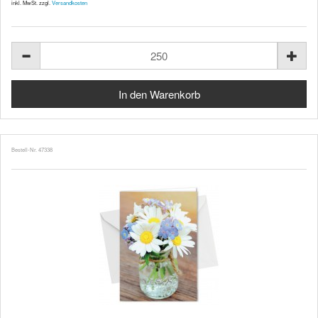
inkl. MwSt. zzgl.
Versandkosten
Bestell-Nr. 47338