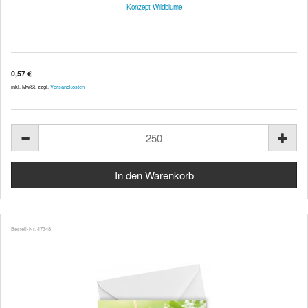
Konzept Wildblume
0,57 €
inkl. MwSt. zzgl.
Versandkosten
Bestell-Nr. 47348