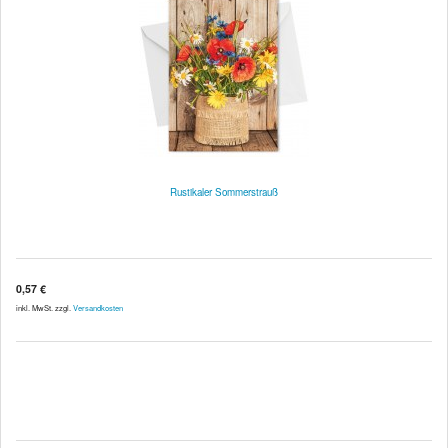
Rustikaler Sommerstrauß
0,57 €
inkl. MwSt. zzgl.
Versandkosten