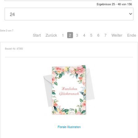
Ergebnisse 25 - 48 von 156
Seite 2 von 7
Start
Zurück
1
2
3
4
5
6
7
Weiter
Ende
Bestell-Nr. 47355
Florale Illustration