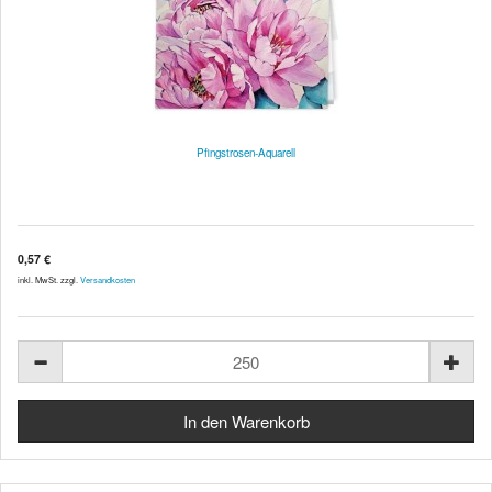
Pfingstrosen-Aquarell
0,57 €
inkl. MwSt. zzgl.
Versandkosten