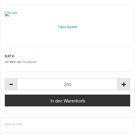
Tulpen-Aquarell
0,57 €
inkl. MwSt. zzgl.
Versandkosten
Bestell-Nr. 47323