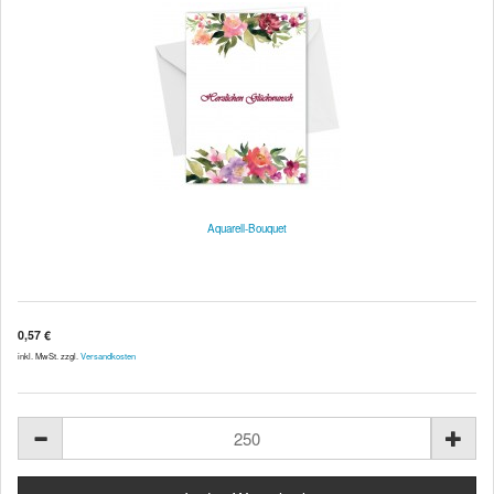
Aquarell-Bouquet
0,57 €
inkl. MwSt. zzgl.
Versandkosten