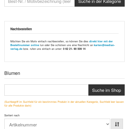
Nachbestellen
Möchten Sie ein Motiv einfach nachbestellen, so können Sie dies
direkt hier mit der
Bestellnummer online
tun oder Sie schicken uns eine Nachricht an
karten@median-
verlag.de
bzw. rufen uns einfach an unter:
0 62 21- 90 509 14
Blumen
Suche im Shop
(Suchbegriff im Suchfeld für ein bestimmtes Produkt in der aktuellen Kategorie, Suchfeld leer lassen
für alle Produkte darin)
Sortiert nach