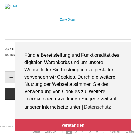
Zarte Blüten
0,57 €
Für die Bereitstellung und Funktionalität des
inkl. MwSt. zzgl.
Versandkosten
digitalen Warenkorbs und um unsere
Webseite für Sie bestmöglich zu gestalten,
verwenden wir Cookies. Durch die weitere
Nutzung der Webseite stimmen Sie der
Verwendung von Cookies zu. Weitere
Informationen dazu finden Sie jederzeit auf
unserer Internetseite unter |
Datenschutz
Verstanden
Seite 2 von 7
Start
Zurück
1
2
3
4
5
6
7
Weiter
Ende