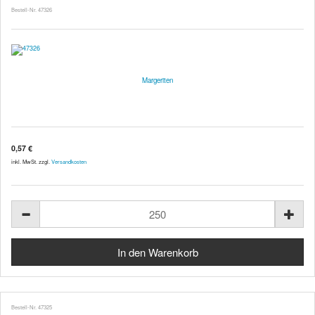
Bestell-Nr. 47326
Margeriten
0,57 €
inkl. MwSt. zzgl.
Versandkosten
Bestell-Nr. 47325