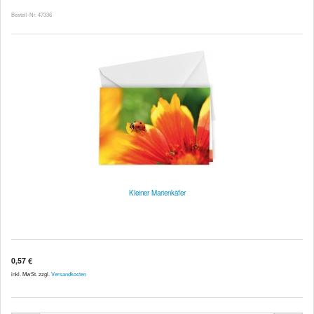
Bestell-Nr. 47336
Kleiner Marienkäfer
0,57 €
inkl. MwSt. zzgl.
Versandkosten