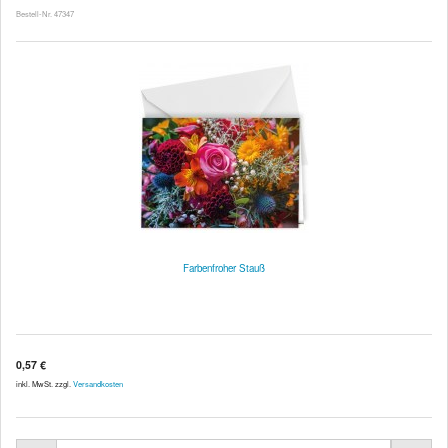
Bestell-Nr. 47347
Farbenfroher Stauß
0,57 €
inkl. MwSt. zzgl.
Versandkosten