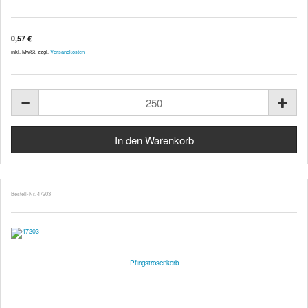
0,57 €
inkl. MwSt. zzgl.
Versandkosten
Bestell-Nr. 47203
Pfingstrosenkorb