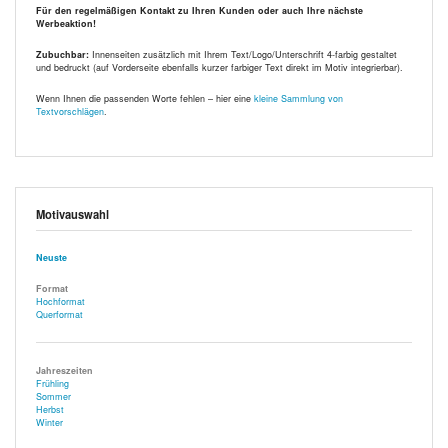
Für den regelmäßigen Kontakt zu Ihren Kunden oder auch Ihre nächste
Werbeaktion!
Zubuchbar:
Innenseiten zusätzlich mit Ihrem Text/Logo/Unterschrift 4-farbig gestaltet
und bedruckt (auf Vorderseite ebenfalls kurzer farbiger Text direkt im Motiv integrierbar).
Wenn Ihnen die passenden Worte fehlen – hier eine
kleine Sammlung von
Textvorschlägen
.
Motivauswahl
Neuste
Format
Hochformat
Querformat
Jahreszeiten
Frühling
Sommer
Herbst
Winter