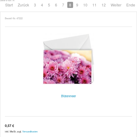
Seite 8 von 14
Start
Zurück
3
4
5
6
7
8
9
10
11
12
Weiter
Ende
Bestell-Nr. 47222
Blütenmeer
0,57 €
inkl. MwSt. zzgl.
Versandkosten