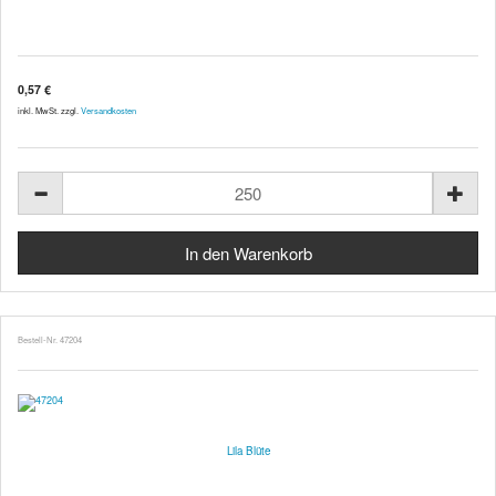
0,57 €
inkl. MwSt. zzgl.
Versandkosten
Bestell-Nr. 47204
Lila Blüte