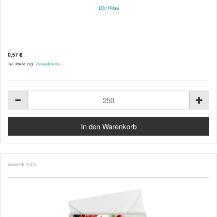
Lilie Rosa
0,57 €
inkl. MwSt. zzgl.
Versandkosten
Bestell-Nr. 47212