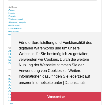
Anlässe
Ostern
Urlaub
Freizeit
Weihnachtszeit
Silvester | Neujahr
Grußkarten
Kontaktkarten
Gratulation
Geschenk
Für die Bereitstellung und Funktionalität des
Stile
digitalen Warenkorbs und um unsere
Aquarell
Webseite für Sie bestmöglich zu gestalten,
Fotografie
Illustration | Zeichnung
verwenden wir Cookies. Durch die weitere
Nostalgie
Popart
Nutzung der Webseite stimmen Sie der
Verwendung von Cookies zu. Weitere
Informationen dazu finden Sie jederzeit auf
Weitere
Blumen
Festlich
unserer Internetseite unter |
Datenschutz
für Optiker
Gehör
Glücksbringer
Landschaft
Verstanden
Lustiges
Natur
Tiere