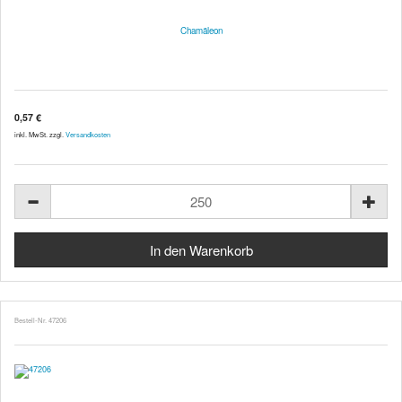
Chamäleon
0,57 €
inkl. MwSt. zzgl.
Versandkosten
Bestell-Nr. 47206