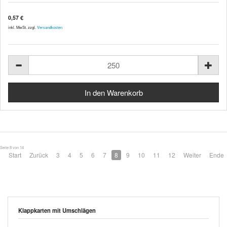
0,57 €
inkl. MwSt. zzgl.
Versandkosten
Seite 8 von 14
Start
Zurück
3
4
5
6
7
8
9
10
11
12
Weiter
Ende
Klappkarten mit Umschlägen