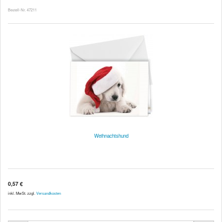
Bestell-Nr. 47211
Weihnachtshund
0,57 €
inkl. MwSt. zzgl.
Versandkosten