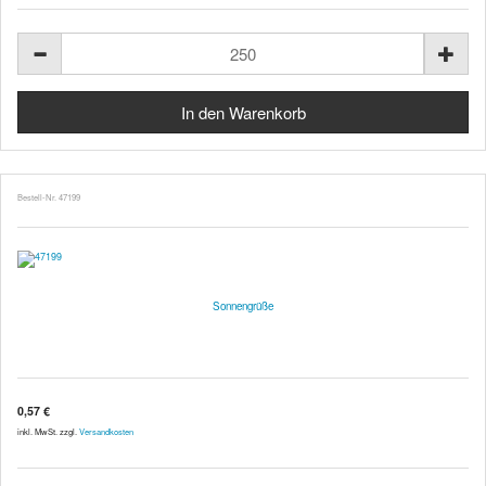
Bestell-Nr. 47199
Sonnengrüße
0,57 €
inkl. MwSt. zzgl.
Versandkosten