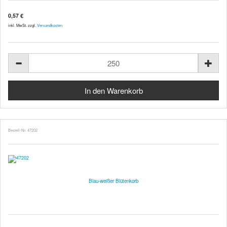
0,57 €
inkl. MwSt. zzgl.
Versandkosten
Bestell-Nr. 47202
Blau-weißer Blütenkorb