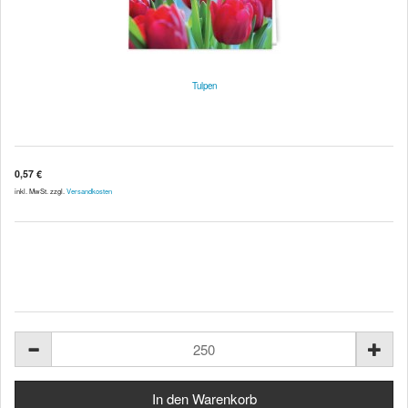
Tulpen
0,57 €
inkl. MwSt. zzgl.
Versandkosten