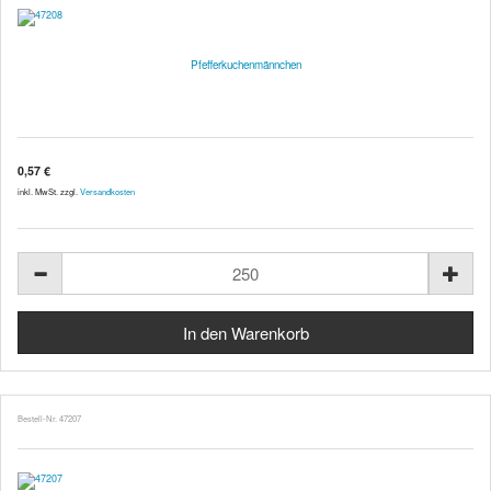
Pfefferkuchenmännchen
0,57 €
inkl. MwSt. zzgl.
Versandkosten
Bestell-Nr. 47207