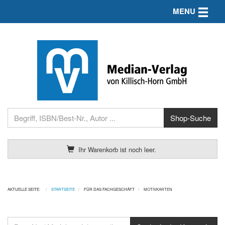
Toggle n
MENU
Ihr Warenkorb ist noch leer.
AKTUELLE SEITE:
STARTSEITE
FÜR DAS FACHGESCHÄFT
MOTIVKARTEN