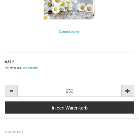
Gänseblümchen
0,57 €
inkl. MwSt. zzgl.
Versandkosten
Bestell-Nr. 47218