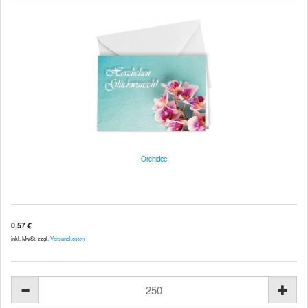
Orchidee
0,57 €
inkl. MwSt. zzgl.
Versandkosten