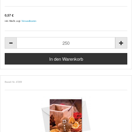
0,57 €
inkl. MwSt. zzgl.
Versandkosten
Bestell-Nr. 47209