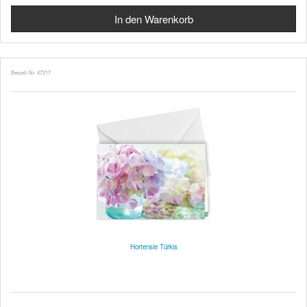
Bestell-Nr. 47217
Hortensie Türkis