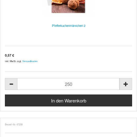
Pfefferkuchenmännchen 2
0,57 €
inkl. MwSt. zzgl.
Versandkosten
Bestell-Nr. 47208