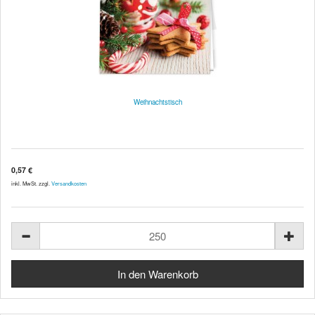
Weihnachtstisch
0,57 €
inkl. MwSt. zzgl.
Versandkosten