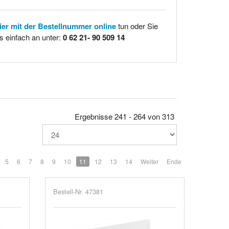
hier mit der Bestellnummer online
tun oder Sie
s einfach an unter:
0 62 21- 90 509 14
Ergebnisse 241 - 264 von 313
5
6
7
8
9
10
11
12
13
14
Weiter
Ende
Bestell-Nr. 47381