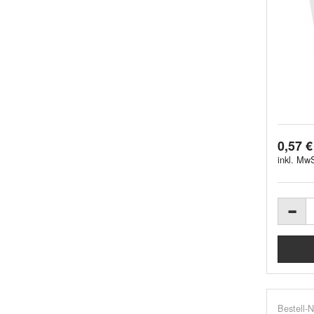
0,57 €
inkl. MwS
Bestell-N