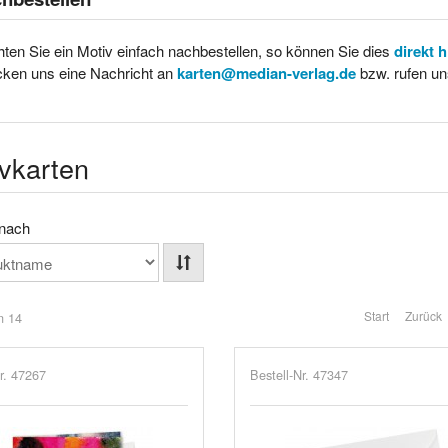
ten Sie ein Motiv einfach nachbestellen, so können Sie dies
direkt 
cken uns eine Nachricht an
karten@median-verlag.de
bzw. rufen un
vkarten
 nach
Start
Zurück
n 14
r. 47267
Bestell-Nr. 47347