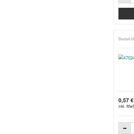
Bestell-N
0,57 €
inkl. MwS