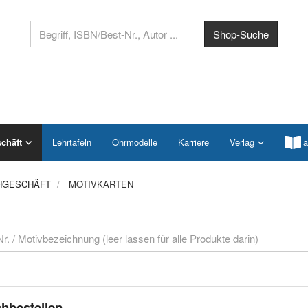
chäft
Lehrtafeln
Ohrmodelle
Karriere
Verlag
a
HGESCHÄFT
MOTIVKARTEN
hbestellen