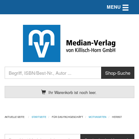
Toggle n
MENU
Ihr Warenkorb ist noch leer.
AKTUELLE SEITE:
STARTSEITE
FÜR DAS FACHGESCHÄFT
MOTIVKARTEN
HERBST