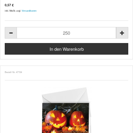
0,57 €
inkl. MwSt. zzgl.
Versandkosten
Bestell-Nr. 47154