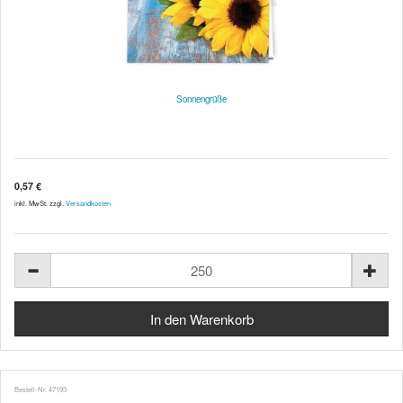
Sonnengrüße
0,57 €
inkl. MwSt. zzgl.
Versandkosten
Bestell-Nr. 47193