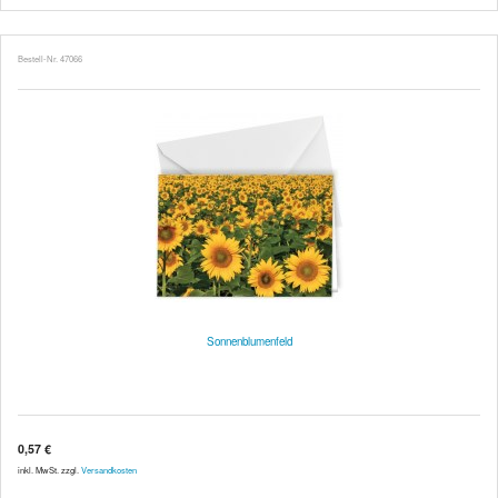
Bestell-Nr. 47066
Sonnenblumenfeld
0,57 €
inkl. MwSt. zzgl.
Versandkosten