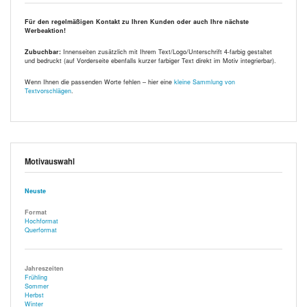
Für den regelmäßigen Kontakt zu Ihren Kunden oder auch Ihre nächste
Werbeaktion!
Zubuchbar:
Innenseiten zusätzlich mit Ihrem Text/Logo/Unterschrift 4-farbig gestaltet
und bedruckt (auf Vorderseite ebenfalls kurzer farbiger Text direkt im Motiv integrierbar).
Wenn Ihnen die passenden Worte fehlen – hier eine
kleine Sammlung von
Textvorschlägen
.
Motivauswahl
Neuste
Format
Hochformat
Querformat
Jahreszeiten
Frühling
Sommer
Herbst
Winter