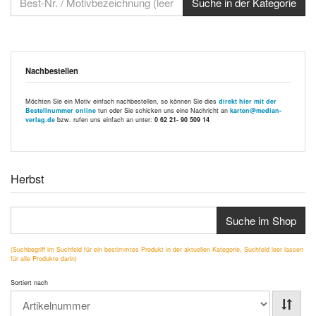
Nachbestellen
Möchten Sie ein Motiv einfach nachbestellen, so können Sie dies
direkt hier mit der
Bestellnummer online
tun oder Sie schicken uns eine Nachricht an
karten@median-
verlag.de
bzw. rufen uns einfach an unter:
0 62 21- 90 509 14
Herbst
Suche im Shop
(Suchbegriff im Suchfeld für ein bestimmtes Produkt in der aktuellen Kategorie, Suchfeld leer lassen
für alle Produkte darin)
Sortiert nach