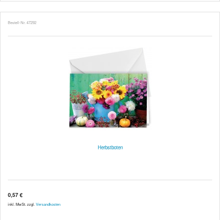
Bestell-Nr. 47292
Herbstboten
0,57 €
inkl. MwSt. zzgl.
Versandkosten