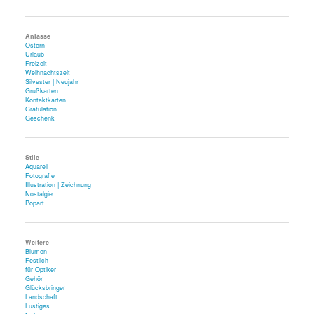
Anlässe
Ostern
Urlaub
Freizeit
Weihnachtszeit
Silvester | Neujahr
Grußkarten
Kontaktkarten
Gratulation
Geschenk
Stile
Aquarell
Fotografie
Illustration | Zeichnung
Nostalgie
Popart
Weitere
Blumen
Festlich
für Optiker
Gehör
Glücksbringer
Landschaft
Lustiges