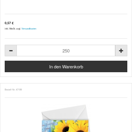
0,57 €
inkl. MwSt. zzgl.
Versandkosten
Bestell-Nr. 47199