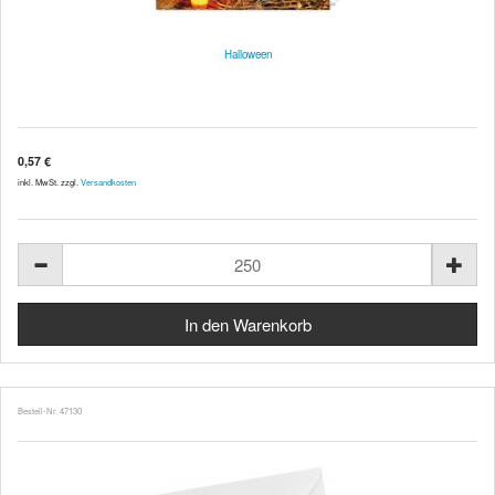
Halloween
0,57 €
inkl. MwSt. zzgl.
Versandkosten
Bestell-Nr. 47130